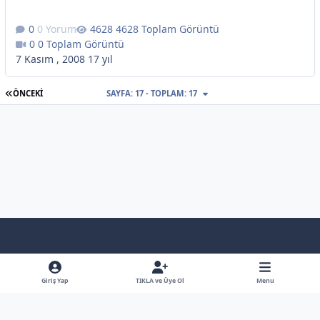
0 Yorum
4628 Toplam Görüntü
0 Toplam Görüntü
7 Kasım , 2008
17 yıl
İLK SAYFA
ÖNCEKI
SAYFA: 17 - TOPLAM: 17
Light Mode
Dark Mode
System Preference
f
x
y
b
a
o
l
Giriş Yap
TIKLA ve Üye Ol
Menu
Dil
Gizlilik Poliçesi
İletişim
Çerezler
RSS
c
u
u
Bütün Hakları Saklıdır - © - Hiçbirşey İzinsiz Kullanılamaz
e
t
e
Powered by
Invision Community