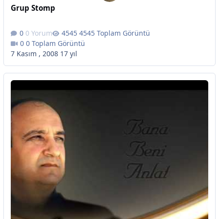
Grup Stomp
0 Yorum
4545 Toplam Görüntü
0 Toplam Görüntü
7 Kasım , 2008
17 yıl