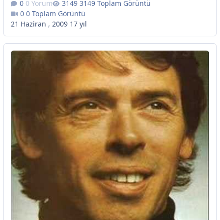
0 Yorum
3149 Toplam Görüntü
0 Toplam Görüntü
21 Haziran , 2009
17 yıl