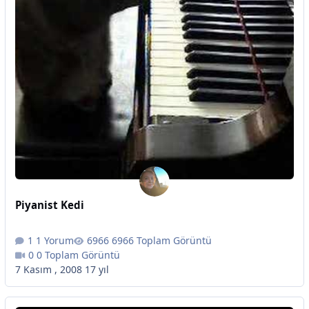
Piyanist Kedi
1 Yorum
6966 Toplam Görüntü
0 Toplam Görüntü
7 Kasım , 2008
17 yıl