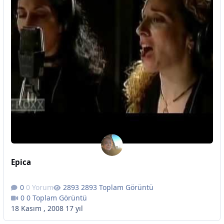
Epica
0 Yorum
2893 Toplam Görüntü
0 Toplam Görüntü
18 Kasım , 2008
17 yıl