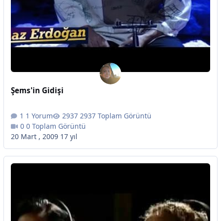
Şems'in Gidişi
1 Yorum
2937 Toplam Görüntü
0 Toplam Görüntü
20 Mart , 2009
17 yıl