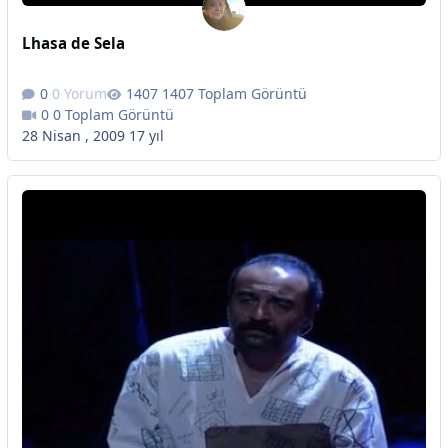
Lhasa de Sela
0 Yorum
1407 Toplam Görüntü
0 Toplam Görüntü
28 Nisan , 2009
17 yıl