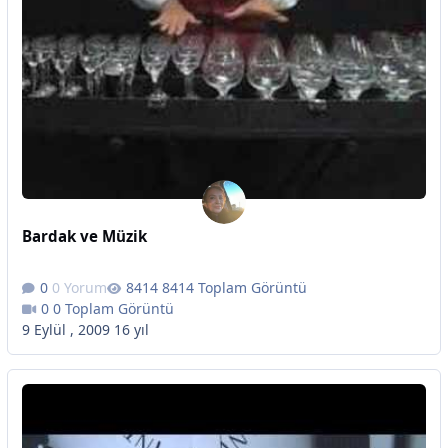
Bardak ve Müzik
0 Yorum
8414 Toplam Görüntü
0 Toplam Görüntü
9 Eylül , 2009
16 yıl