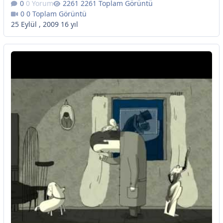
0 Yorum
2261 Toplam Görüntü
0 Toplam Görüntü
25 Eylül , 2009
16 yıl