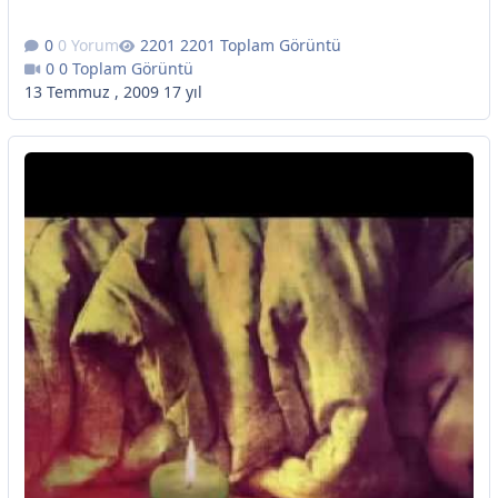
0 Yorum
2201 Toplam Görüntü
0 Toplam Görüntü
13 Temmuz , 2009
17 yıl