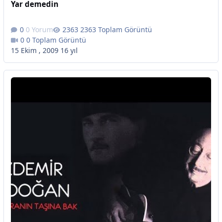
Yar demedin
0 Yorum
2363 Toplam Görüntü
0 Toplam Görüntü
15 Ekim , 2009
16 yıl