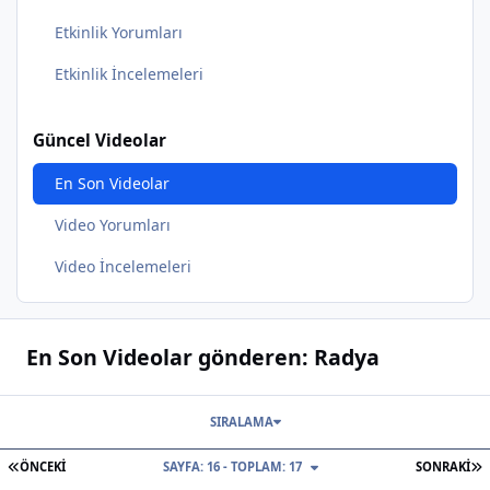
Etkinlik Yorumları
Etkinlik İncelemeleri
Güncel Videolar
En Son Videolar
Video Yorumları
Video İncelemeleri
En Son Videolar gönderen: Radya
SIRALAMA
İLK SAYFA
S
ÖNCEKI
SAYFA: 16 - TOPLAM: 17
SONRAKI