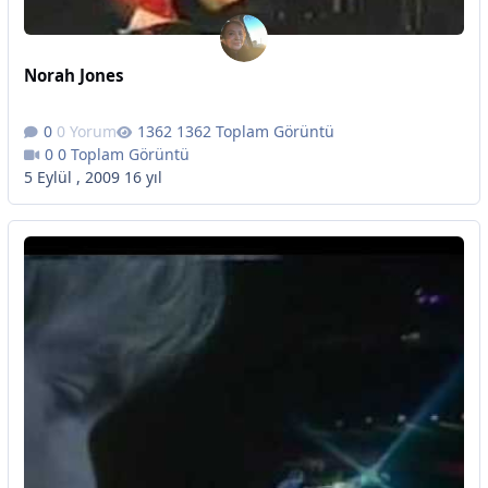
Norah Jones
0 Yorum
1362 Toplam Görüntü
0 Toplam Görüntü
5 Eylül , 2009
16 yıl