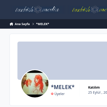
İçeriğe atla
Ana Sayfa
*MELEK*
*MELEK*
Katılım
25 Eylül , 2
Φ
Üyeler