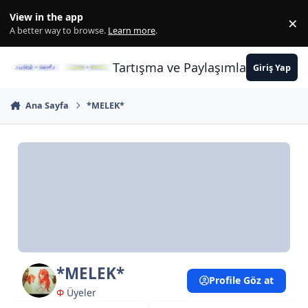
İçeriğe atla
View in the app
×
Di
A better way to browse.
Learn more
.
Tartışma ve Paylaşımların Merkez
Giriş Yap
Ana Sayfa
*MELEK*
*MELEK*
Profile Göz at
Φ
Üyeler