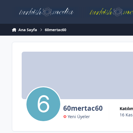
İçeriğe atla
Ana Sayfa
60mertac60
60mertac60
Katılı
16 Kas
Φ
Yeni Üyeler