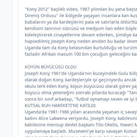
"Kony 2012" başlıklı video, 1987 yılından bu yana baş
Direniş Ordusu" ile bölgede yaşayan insanlara kan kust
babalarını ya da kardeşlerini pala ve satırlarla öldür
kendisini tanrının sözcüsü ve medyum ilan eden böyle 
köleleştirerek cinayetlerine devam ederken, şimdiye k
hapsedilmiş Joseph Kony neden aniden bu kadar öne
Uganda tam da Kony belasından kurtulduğu ve turizm 
fazladır Afrikalı masum 100 bin çocuğun geleceğini ka
KÖYÜN BÜYÜCÜSÜ OLDU
Joseph Kony 1961'de Uganda'nın kuzeyindeki Gulu bölges
olarak doğan Kony, kardeşleriyle iyi geçiniyordu anca
okulu terk eden Kony, köyün büyücüsü olarak görev ya
büyücü olma yeteneğini sonraki yıllarda kuracağı "Tanrı'
sonra bir sınıf arkadaşı, "futbol oynamayı seven ve iyi 
KUTSAL RUH HAREKETİ'NE KATILDI
Uganda'da 1981-1986 yılları arasında yaşanan iç savaş
kadını Alice Lakwena veriyordu. Joseph Kony, kabilesin
kabilesine mensup devlet başkanı Tito Okello, Yoweri M
uygulamaya başladı. Museveni'ye karşı savaşan Kutsal