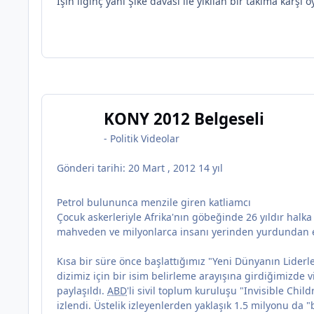
İşin ilginç yanı Şike davası ile yıkılan bir takıma karş
KONY 2012 Belgeseli
-
Politik Videolar
Gönderi tarihi:
20 Mart , 2012
14 yıl
Petrol bulununca menzile giren katliamcı
Çocuk askerleriyle Afrika'nın göbeğinde 26 yıldır ha
mahveden ve milyonlarca insanı yerinden yurdundan ede
Kısa bir süre önce başlattığımız "Yeni Dünyanın Liderle
dizimiz için bir isim belirleme arayışına girdiğimizde 
paylaşıldı.
ABD
'li sivil toplum kuruluşu "Invisible Ch
izlendi. Üstelik izleyenlerden yaklaşık 1.5 milyonu da 