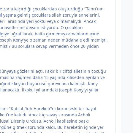
 zorla kaçırdığı çocuklardan oluşturduğu "Tanrı'nın
l yaşına gelmiş çocuklara silah zoruyla annelerini,
eri" arasında yeri yoktu veya olmamalıydı. Ancak
cinayetlerine devam ediyordu. O çocukları
giye uğratılarak, balta girmemiş ormanların içine
an Joseph Kony'ye o zaman neden müdahale edilmemişti.
mişti? Bu sorulara cevap vermeden önce 20 yıldan
aya gözlerini açtı. Fakir bir çiftçi ailesinin çocuğu
olmasına rağmen daha 15 yaşında kiliseden ayrılan ve
tiğinde köyün büyücüsü görevi ona kalmıştı. Kony
anacaktı. İlkokul yıllarındaki Joseph Kony'yi yıllar
ini "Kutsal Ruh Hareketi"ni kuran eski bir hayat
i'ne katıldı. Ancak iç savaş sırasında Acholi
lusal Direniş Ordusu, Acholi kabilesine baskı
rgüne gitmek zorunda kaldı. Bu hareketin içinde yer