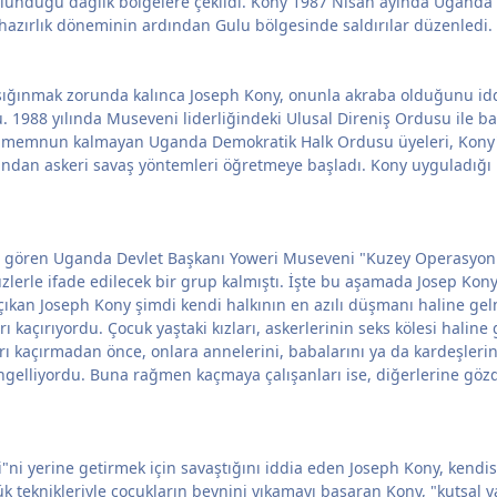
ulunduğu dağlık bölgelere çekildi. Kony 1987 Nisan ayında Uganda 
 hazırlık döneminin ardından Gulu bölgesinde saldırılar düzenledi.
a sığınmak zorunda kalınca Joseph Kony, onunla akraba olduğunu id
 1988 yılında Museveni liderliğindeki Ulusal Direniş Ordusu ile 
 memnun kalmayan Uganda Demokratik Halk Ordusu üyeleri, Kony'le 
dan askeri savaş yöntemleri öğretmeye başladı. Kony uyguladığı bu
ğini gören Uganda Devlet Başkanı Yoweri Museveni "Kuzey Operasyonu
zlerle ifade edilecek bir grup kalmıştı. İşte bu aşamada Josep Kony
 çıkan Joseph Kony şimdi kendi halkının en azılı düşmanı haline ge
kaçırıyordu. Çocuk yaştaki kızları, askerlerinin seks kölesi haline g
 kaçırmadan önce, onlara annelerini, babalarını ya da kardeşlerini 
gelliyordu. Buna rağmen kaçmaya çalışanları ise, diğerlerine göz
"ni yerine getirmek için savaştığını iddia eden Joseph Kony, kendi
eknikleriyle çocukların beynini yıkamayı başaran Kony, "kutsal yağ