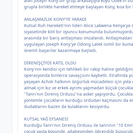
alan Joseph Kony bir grup arkadaşıyla köyü Odek'in b
grupla birlikte hareket etmeye başlayan Kony, kısa bir
ANLAŞMAZLIK KONY'YE YARADI
Kutsal Ruh Hareketi'nin lideri Alice Lakwena Kenya'y
siyasetinde kilit bir oyuncu konumunda bulunmuyordu.
arasında bir barış antlaşması imzalandı. Antlaşmadan
uygulayan Joseph Kony'ye Odong Latek isimli bir kuman
önemli başarılar kazanmaya başladı.
DİRENİŞÇİYDİ KATİL OLDU
Kony'nin kendisi için tehlikeli bir rakip haline geldi
operasyonda binlerce savaşçısını kaybetti. Etrafında yü
yaşayan Acholi halkının özgürlük mücadelesi için yola
almak için kız ve erkek ayrımı yapmadan küçük çocukları 
"Tanrı'nın Direniş Ordusu"na asker yapıyordu. Çocukları
yöntemle çocukların kurduğu ordudan kaçmasını da en
dudaklarını bazen de kulaklarını kesiyordu.
KUTSAL YAĞ EFSANESİ
Kurduğu Tanrı'nın Direniş Ordusu ile tanrının "10 Emri
çocuk yaşta köyünde, ağabeyinden öğrendiği büyücülük t