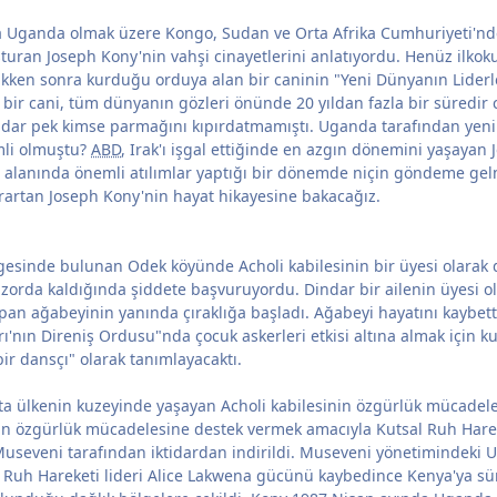
ta Uganda olmak üzere Kongo, Sudan ve Orta Afrika Cumhuriyeti'nde
uran Joseph Kony'nin vahşi cinayetlerini anlatıyordu. Henüz ilkoku
ttükken sonra kurduğu orduya alan bir caninin "Yeni Dünyanın Liderl
bir cani, tüm dünyanın gözleri önünde 20 yıldan fazla bir süredir 
adar pek kimse parmağını kıpırdatmamıştı. Uganda tarafından yenil
mli olmuştu?
ABD
, Irak'ı işgal ettiğinde en azgın dönemini yaşay
alanında önemli atılımlar yaptığı bir dönemde niçin göndeme gel
rartan Joseph Kony'nin hayat hikayesine bakacağız.
inde bulunan Odek köyünde Acholi kabilesinin bir üyesi olarak düny
k zorda kaldığında şiddete başvuruyordu. Dindar bir ailenin üyesi 
pan ağabeyinin yanında çıraklığa başladı. Ağabeyi hayatını kaybet
nın Direniş Ordusu"nda çocuk askerleri etkisi altına almak için kull
bir dansçı" olarak tanımlayacaktı.
ta ülkenin kuzeyinde yaşayan Acholi kabilesinin özgürlük mücadeles
in özgürlük mücadelesine destek vermek amacıyla Kutsal Ruh Hareket
useveni tarafından iktidardan indirildi. Museveni yönetimindeki U
 Ruh Hareketi lideri Alice Lakwena gücünü kaybedince Kenya'ya sü