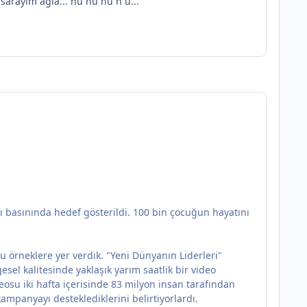
asarayım ağla... hü hü hü h ü...
ı basınında hedef gösterildi. 100 bin çocuğun hayatını
u örneklere yer verdik. "Yeni Dünyanın Liderleri"
sel kalitesinde yaklaşık yarım saatlik bir video
eosu iki hafta içerisinde 83 milyon insan tarafından
kampanyayı desteklediklerini belirtiyorlardı.