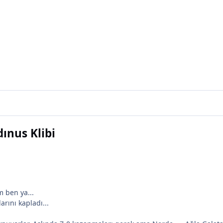
ınus Klibi
 ben ya...
ını kapladı...