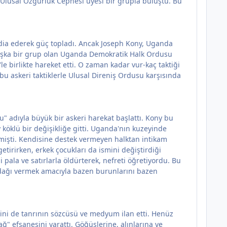
Ulusal Özgürlük Cephesi üyesi bir grupla buluştu. Bu
dia ederek güç topladı. Ancak Joseph Kony, Uganda
başka bir grup olan Uganda Demokratik Halk Ordusu
birlikte hareket etti. O zaman kadar vur-kaç taktiği
 askeri taktiklerle Ulusal Direniş Ordusu karşısında
" adıyla büyük bir askeri harekat başlattı. Kony bu
 köklü bir değişikliğe gitti. Uganda'nın kuzeyinde
lmişti. Kendisine destek vermeyen halktan intikam
etirirken, erkek çocukları da ismini değiştirdiği
pala ve satırlarla öldürterek, nefreti öğretiyordu. Bu
dağı vermek amacıyla bazen burunlarını bazen
sini de tanrının sözcüsü ve medyum ilan etti. Henüz
" efsanesini yarattı. Göğüslerine, alınlarına ve