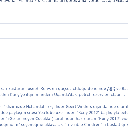
ı oynuyorlar. Aslında 7-0 kazanmaları gerek ama Nerde..... Ağla Galat
lka kan kusturan Joseph Kony, en güçsüz olduğu dönemde
ABD
ve Bat
n Kony'ye ilginin nedeni Uganda'daki petrol rezervleri olabilir.
ri" dizimizde Hollandalı ırkçı lider Geert Wilders dışında hep oluml
video paylaşım sitesi YouTube üzerinden "Kony 2012" başlığıyla belge
ildren" (Görünmeyen Çocuklar) tarafından hazırlanan "Kony 2012" vid
"beğendim" seçeneğine tıklayarak, "Invisible Children"ın başlattığı 