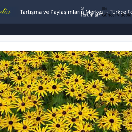
Tartışma ve Paylaşımların Merkezi - Türkçe 
Forumlar
Güncel Videola