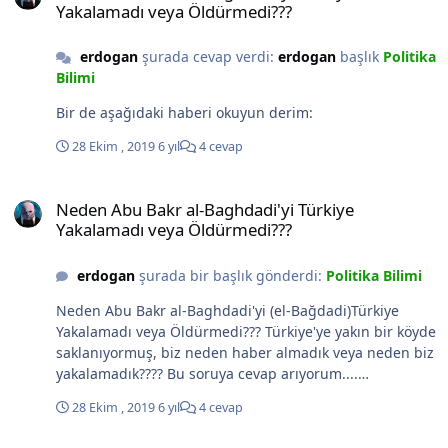
Yakalamadı veya Öldürmedi???
Avrupalı olmayanlardan daha dindar olduğunu
keşfettiler. Dini olarak bağlı olmayan insanların hiç de
dini olabileceği düşüncesi çelişkili görünebilir, ancak
erdogan
şurada cevap verdi:
erdogan
başlık
Politika
organize dinden hoşnut kalmamanız, Tanrı'ya, diyelim
Bilimi
ya da duaya olan inancınızı yemin ettiğiniz anlamına
Bir de aşağıdaki haberi okuyun derim:
gelmez. Araştırmada bildirilen üçüncü bulgu açık ara en
çarpıcı olandır. Anlaşıldığı üzere, “Amerikan es
28 Ekim , 2019
6 yıl
4 cevap
nonesleri” Fransa, Almanya ve İngiltere de dahil olmak
üzere birçok Avrupa ülkesindeki Hıristiyanlar kadar
Neden Abu Bakr al-Baghdadi'yi Türkiye Yakalamadı veya Öldürmed
dindar, hatta daha dindar. ” Araştırmanın baş
Neden Abu Bakr al-Baghdadi'yi Türkiye
araştırmacısı Neha Şahgal, “Bu bir sürprizdi” dedi. “Bu
Yakalamadı veya Öldürmedi???
benim için büyüleyici bir karşılaştırma.” Avrupalı
Hıristiyanların sadece yüzde 23'ünün Tanrı'ya mutlak bir
erdogan
şurada bir başlık gönderdi:
Politika Bilimi
kesinlıkla inandıklarını söylerken, Amerikalı
olmayanların yüzde 27'sinin bunu söylediğini vurguladı.
Neden Abu Bakr al-Baghdadi'yi (el-Bağdadi)Türkiye
Amerika, inançla o kadar dolu ki, laikler arasında bile
Yakalamadı veya Öldürmedi??? Türkiye'ye yakın bir köyde
dini nitelikler bol miktarda bulunuyor. Doğaüstü
saklanıyormuş, biz neden haber almadık veya neden biz
tanrılara olan inancını yitirmiş, ancak hala toplumu
yakalamadık???? Bu soruya cevap arıyorum....
canlandıran, başkalarıyla şarkı söylemekten zevk alan ve
Sınırımızda yuvalanan bu teröristi neden yakalayamadık
28 Ekim , 2019
6 yıl
4 cevap
ahlak hakkında derin düşünmek isteyen Amerikalılara
veya neden bizim istihbarat birimlerimiz öldürmedi????
hitap eden “ateist kiliselerin” yükselişini düşünün. Din,
Neden????