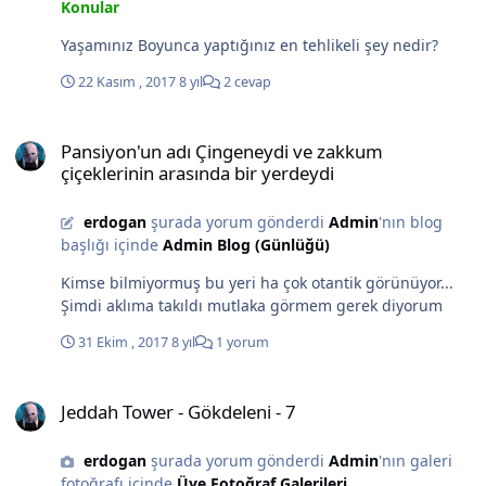
Konular
Yaşamınız Boyunca yaptığınız en tehlikeli şey nedir?
22 Kasım , 2017
8 yıl
2 cevap
Pansiyon'un adı Çingeneydi ve zakkum çiçeklerinin arasında bir ye
Pansiyon'un adı Çingeneydi ve zakkum
çiçeklerinin arasında bir yerdeydi
erdogan
şurada yorum gönderdi
Admin
'nın blog
başlığı içinde
Admin Blog (Günlüğü)
Kimse bilmiyormuş bu yeri ha çok otantik görünüyor...
Şimdi aklıma takıldı mutlaka görmem gerek diyorum
31 Ekim , 2017
8 yıl
1 yorum
Jeddah Tower - Gökdeleni - 7
Jeddah Tower - Gökdeleni - 7
erdogan
şurada yorum gönderdi
Admin
'nın galeri
fotoğrafı içinde
Üye Fotoğraf Galerileri