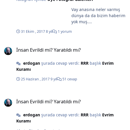
Vay anasına neler varmış
dünya da da bizim haberim
yok muş....
31 Ekim , 2017
8 yıl
1 yorum
İnsan Evrildi mi? Yaratıldı mı?
İnsan Evrildi mi? Yaratıldı mı?
erdogan
şurada cevap verdi:
RRR
başlık
Evrim
Kuramı
25 Haziran , 2017
9 yıl
51 cevap
İnsan Evrildi mi? Yaratıldı mı?
İnsan Evrildi mi? Yaratıldı mı?
erdogan
şurada cevap verdi:
RRR
başlık
Evrim
Kuramı