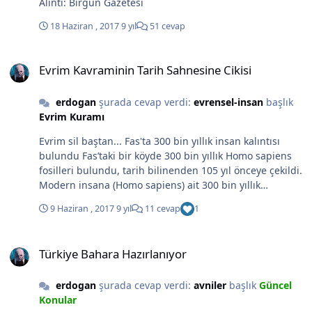
Alıntı: Birgün Gazetesi
18 Haziran , 2017
9 yıl
51 cevap
Evrim Kavraminin Tarih Sahnesine Cikisi
Evrim Kavraminin Tarih Sahnesine Cikisi
erdogan
şurada cevap verdi:
evrensel-insan
başlık
Evrim Kuramı
Evrim sil baştan... Fas'ta 300 bin yıllık insan kalıntısı
bulundu Fas’taki bir köyde 300 bin yıllık Homo sapiens
fosilleri bulundu, tarih bilinenden 105 yıl önceye çekildi.
Modern insana (Homo sapiens) ait 300 bin yıllık
fosillerin bulunmasıyla insanın evrim haritası yeniden
9 Haziran , 2017
9 yıl
11 cevap
1
şekillendi. Daha önce bulunmuş en eski Homo sapiens
fosilleri 195 bin yıllıktı. Fas’ın Yusufiye bölgesi kırsalında
Türkiye Bahara Hazırlanıyor
yer alan Cebel İhud köyü yakınlarında çıkarılan 300 bin
Türkiye Bahara Hazırlanıyor
yıllık fosiller, Afrika genelinde birbiriyle bağlantılı
gruplar halinde evrimleşiltiği tezini gündeme getirdi.
erdogan
şurada cevap verdi:
avniler
başlık
Güncel
Almanya’nın Max Planck Evrimsel Antropoloji
Konular
Enstitüsü’nden paleoantropolog Philipp Gunz, Nature