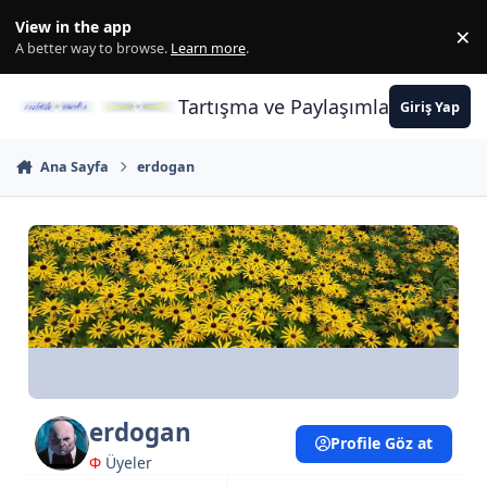
İçeriğe atla
View in the app
×
Di
A better way to browse.
Learn more
.
Tartışma ve Paylaşımların Merkez
Giriş Yap
Ana Sayfa
erdogan
erdogan
Profile Göz at
Φ
Üyeler