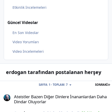
Etkinlik İncelemeleri
Güncel Videolar
En Son Videolar
Video Yorumları
Video İncelemeleri
erdogan tarafından postalanan herşey
S
SAYFA: 1 - TOPLAM: 7
SONRAKI
Ateistler Bazen Diğer Dinlere İnananlardan Daha Dindar Oluyorlar
Ateistler Bazen Diğer Dinlere İnananlardan Daha
Dindar Oluyorlar