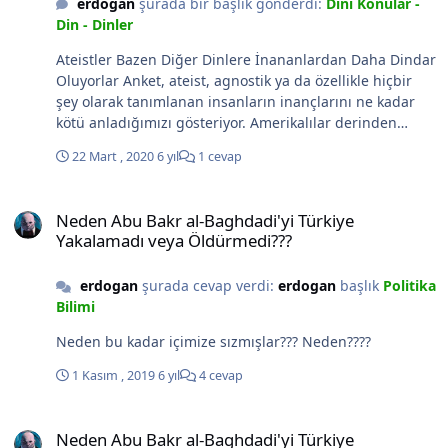
erdogan
şurada bir başlık gönderdi:
Dini Konular -
Din - Dinler
Ateistler Bazen Diğer Dinlere İnananlardan Daha Dindar
Oluyorlar Anket, ateist, agnostik ya da özellikle hiçbir
şey olarak tanımlanan insanların inançlarını ne kadar
kötü anladığımızı gösteriyor. Amerikalılar derinden
dindar insanlardır ve ateistler de bir istisna değildir.
22 Mart , 2020
6 yıl
1 cevap
Batı Avrupalılar derin laik insanlar ve Hıristiyanlar da bir
istisna değil. Bu ikiz ifadeler genellemelerdir, ancak Batı
Neden Abu Bakr al-Baghdadi'yi Türkiye Yakalamadı veya Öldürmed
Avrupa'da Hıristiyan kimliği ile ilgili bir Pew Research
Neden Abu Bakr al-Baghdadi'yi Türkiye
çalışmasında büyüleyici bir bulgunun özünü yakalarlar.
Yakalamadı veya Öldürmedi???
Bölgede 15 ülkede yaklaşık 25.000 kişiyi inceleyerek ve
sonuçları daha önce ABD'de toplanan verilerle
erdogan
şurada cevap verdi:
erdogan
başlık
Politika
karşılaştırarak Pew Araştırma Merkezi üç şey keşfetti. İlk
Bilimi
olarak, araştırmacılar, Amerikalıların genel olarak Batı
Avrupalılardan çok daha dindar oldukları gerçeğini
Neden bu kadar içimize sızmışlar??? Neden????
yaygın olarak doğruladılar. “Tanrı'ya mutlak bir kesinlik
ile inanıyor musunuz?” Gibi standart sorular kullanarak
1 Kasım , 2019
6 yıl
4 cevap
dini bağlılık kazandılar. ve “Her gün dua ediyor musun?”
İkincisi, araştırmacılar, ateist, agnostik ya da özellikle
Neden Abu Bakr al-Baghdadi'yi Türkiye Yakalamadı veya Öldürmed
Neden Abu Bakr al-Baghdadi'yi Türkiye
hiçbir şey olarak tanımlayan Amerikalı “nones” in