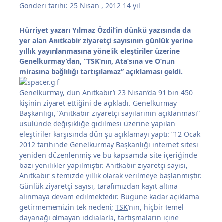
Gönderi tarihi:
25 Nisan , 2012
14 yıl
Hürriyet yazarı Yılmaz Özdil’in dünkü yazısında da
yer alan Anıtkabir ziyaretçi sayısının günlük yerine
yıllık yayınlanmasına yönelik eleştiriler üzerine
Genelkurmay’dan, “
TSK
’nın, Ata’sına ve O’nun
mirasına bağlılığı tartışılamaz” açıklaması geldi.
Genelkurmay, dün Anıtkabir’i 23 Nisan’da 91 bin 450
kişinin ziyaret ettiğini de açıkladı. Genelkurmay
Başkanlığı, “Anıtkabir ziyaretçi sayılarının açıklanması”
usulünde değişikliğe gidilmesi üzerine yapılan
eleştiriler karşısında dün şu açıklamayı yaptı: “12 Ocak
2012 tarihinde Genelkurmay Başkanlığı internet sitesi
yeniden düzenlenmiş ve bu kapsamda site içeriğinde
bazı yenilikler yapılmıştır. Anıtkabir ziyaretçi sayısı,
Anıtkabir sitemizde yıllık olarak verilmeye başlanmıştır.
Günlük ziyaretçi sayısı, tarafımızdan kayıt altına
alınmaya devam edilmektedir. Bugüne kadar açıklama
getirmememizin tek nedeni;
TSK
’nın, hiçbir temel
dayanağı olmayan iddialarla, tartışmaların içine