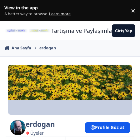
İçeriğe atla
View in the app
×
Di
A better way to browse.
Learn more
.
Tartışma ve Paylaşımların Merkez
Giriş Yap
Ana Sayfa
erdogan
erdogan
Profile Göz at
Φ
Üyeler