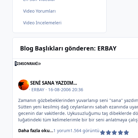
Video Yorumları
Video İncelemeleri
Blog Başlıkları gönderen: ERBAY
SON SAYFA
1
2
3
4
SONRAKI
SENİ SANA YAZDIM...
·
ERBAY
· 16-08-2006 20:36
Zamanın gözbebeklerinden yuvarlanıp seni "sana" yazdım d
Sütten yeni kesilmiş dağ ceylanlarını sabah ezanında uya
gecenin dar vakitlerde. Uykusuzluğumu taş dibeklerde dö
luğatindeki tüm kelimelerimle bir bir seni anlatmaya çal
değil bembeyaz yüreğinin mavi denizlerine "ben" akıyord
Daha fazla oku...
1 yorum
1.564 görüntü