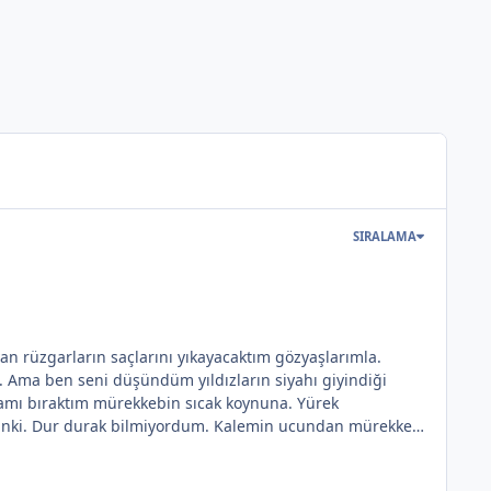
SIRALAMA
n rüzgarların saçlarını yıkayacaktım gözyaşlarımla.
. Ama ben seni düşündüm yıldızların siyahı giyindiği
amı bıraktım mürekkebin sıcak koynuna. Yürek
u sanki. Dur durak bilmiyordum. Kalemin ucundan mürekkep