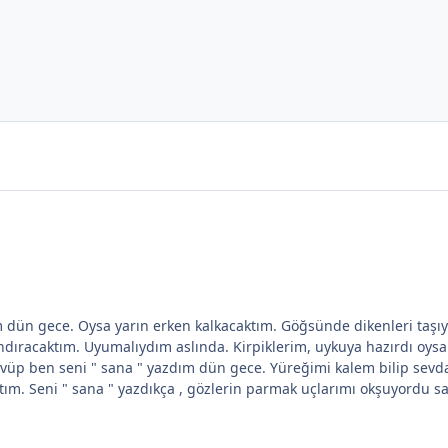
ün gece. Oysa yarın erken kalkacaktım. Göğsünde dikenleri taşıya
ndıracaktım. Uyumalıydım aslında. Kirpiklerim, uykuya hazırdı oysa
vüp ben seni " sana " yazdım dün gece. Yüreğimi kalem bilip sevd
ıştım. Seni " sana " yazdıkça , gözlerin parmak uçlarımı okşuyord
um sanki...