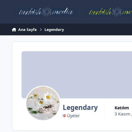
İçeriğe atla
Ana Sayfa
Legendary
Legendary
Katılım
3 Kasım 
Φ
Üyeler