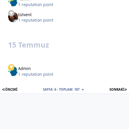
1 reputation point
tülvent
1 reputation point
15 Temmuz
Admin
1 reputation point
İLK SAYFA
S
ÖNCEKI
SAYFA: 6 - TOPLAM: 107
SONRAKI