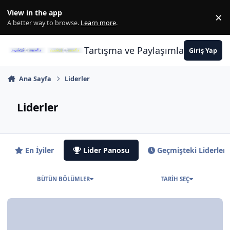
İçeriğe atla
View in the app
×
Di
A better way to browse.
Learn more
.
Tartışma ve Paylaşımların Merkez
Giriş Yap
Ana Sayfa
Liderler
Liderler
En İyiler
Lider Panosu
Geçmişteki Liderler
BÜTÜN BÖLÜMLER
TARIH SEÇ