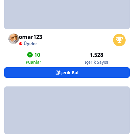
omar123
Φ
Üyeler
10
1.528
Puanlar
İçerik Sayısı
İçerik Bul