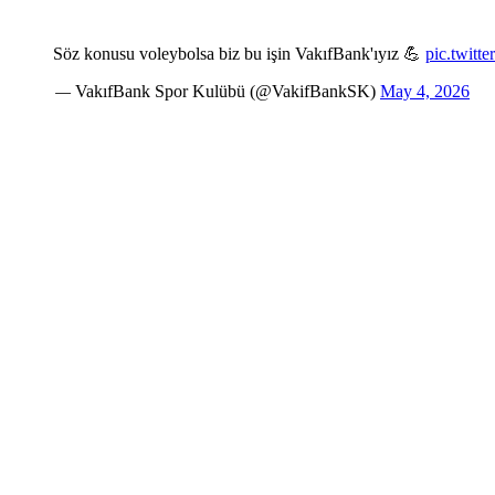
Söz konusu voleybolsa biz bu işin VakıfBank'ıyız 💪
pic.twit
— VakıfBank Spor Kulübü (@VakifBankSK)
May 4, 2026