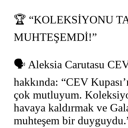
🏆 “KOLEKSİYONU 
MUHTEŞEMDİ!”
🗣️ Aleksia Carutasu C
hakkında: “CEV Kupası’n
çok mutluyum. Koleksiy
havaya kaldırmak ve Gala
muhteşem bir duyguydu.