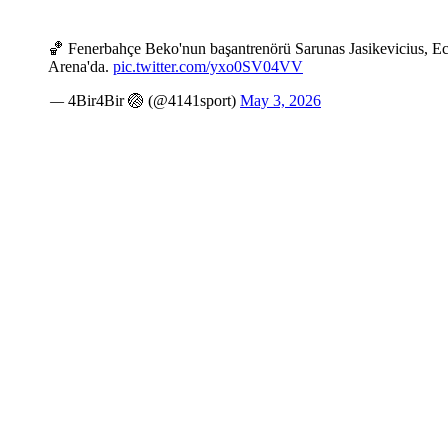
🏀 Fenerbahçe Beko'nun başantrenörü Sarunas Jasikevicius, Ecz
Arena'da.
pic.twitter.com/yxo0SV04VV
— 4Bir4Bir 🏐 (@4141sport)
May 3, 2026