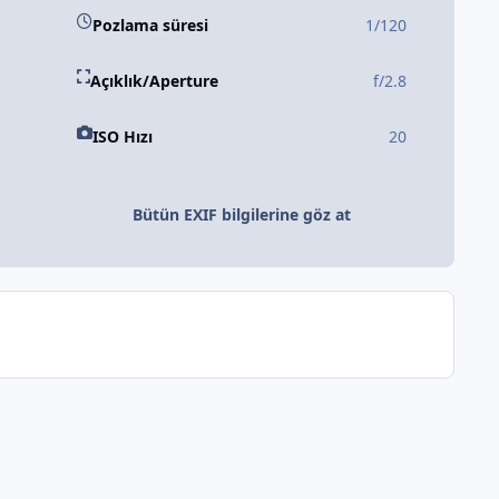
Pozlama süresi
1/120
Açıklık/Aperture
f/2.8
ISO Hızı
20
Bütün EXIF bilgilerine göz at
Bütün Eylemler