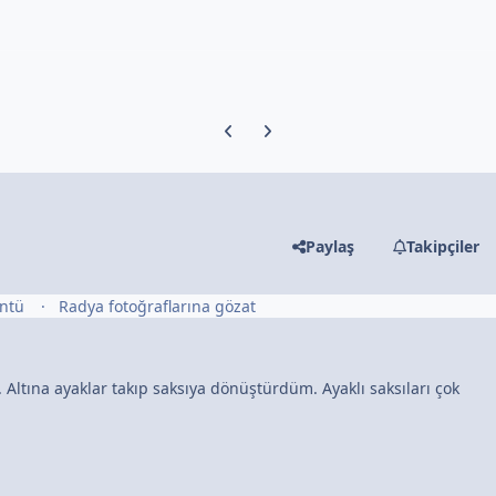
Previous carousel slide
Next carousel slide
Paylaş
Takipçiler
üntü
Radya fotoğraflarına gözat
ltına ayaklar takıp saksıya dönüştürdüm. Ayaklı saksıları çok