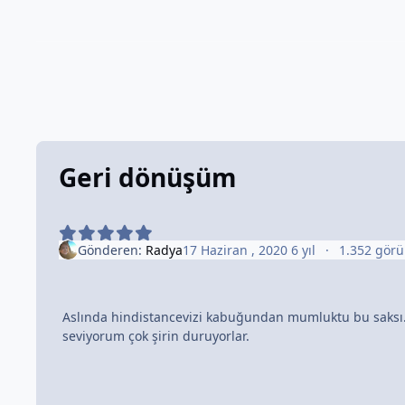
Geri dönüşüm
Gönderen:
Radya
17 Haziran , 2020
6 yıl
1.352 gör
Aslında hindistancevizi kabuğundan mumluktu bu saksı. A
seviyorum çok şirin duruyorlar.