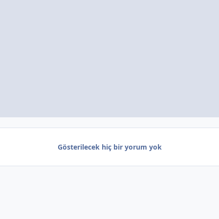
Gösterilecek hiç bir yorum yok
KAKTÜS VE SUKKULENT TASARIMLARIM
Geri dönüşüm