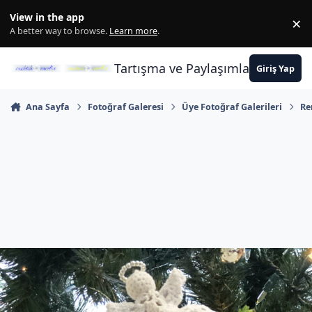
İçeriğe atla
View in the app
×
Di
A better way to browse.
Learn more
.
Tartışma ve Paylaşımların Merkez
Giriş Yap
Ana Sayfa
Fotoğraf Galeresi
Üye Fotoğraf Galerileri
Re