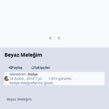
Previous carousel slide
Next carousel slide
Beyaz Meleğim
Paylaş
Takipçiler
Gönderen:
Radya
18 Aralık , 2018
7 yıl
1.915 görüntü
Radya fotoğraflarına gözat
Beyaz Meleğim