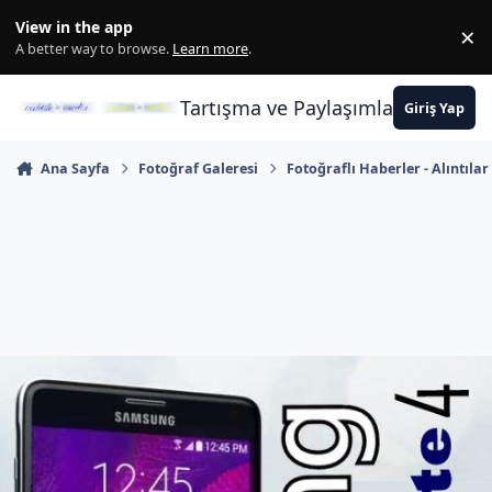
İçeriğe atla
View in the app
×
Di
A better way to browse.
Learn more
.
Tartışma ve Paylaşımların Merkez
Giriş Yap
Ana Sayfa
Fotoğraf Galeresi
Fotoğraflı Haberler - Alıntılar