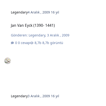
Legendary
4 Aralık , 2009
16 yıl
Jan Van Eyck (1390- 1441)
Jan Van Eyck (1390- 1441)
Gönderen:
Legendary
,
3 Aralık , 2009
0 cevap
8,7b görüntü
Legendary
3 Aralık , 2009
16 yıl
Max Ernst (1891-1976)