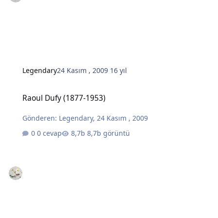
Legendary
24 Kasım , 2009
16 yıl
Raoul Dufy (1877-1953)
Raoul Dufy (1877-1953)
Gönderen:
Legendary
,
24 Kasım , 2009
0 cevap
8,7b görüntü