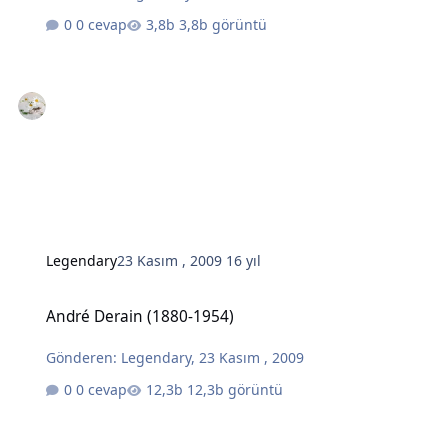
0 cevap
3,8b görüntü
Legendary
23 Kasım , 2009
16 yıl
André Derain (1880-1954)
André Derain (1880-1954)
Gönderen:
Legendary
,
23 Kasım , 2009
0 cevap
12,3b görüntü