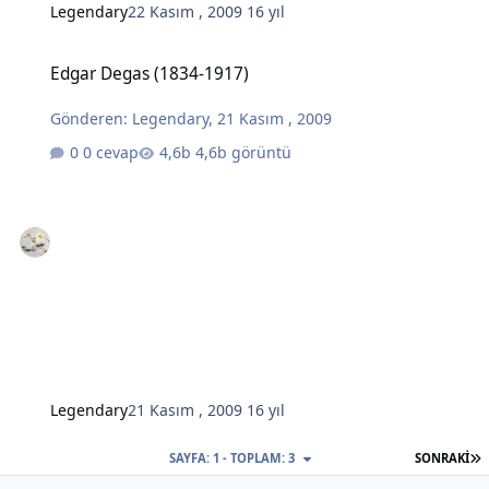
Legendary
22 Kasım , 2009
16 yıl
Edgar Degas (1834-1917)
Edgar Degas (1834-1917)
Gönderen:
Legendary
,
21 Kasım , 2009
0 cevap
4,6b görüntü
Legendary
21 Kasım , 2009
16 yıl
S
SAYFA: 1 - TOPLAM: 3
SONRAKI