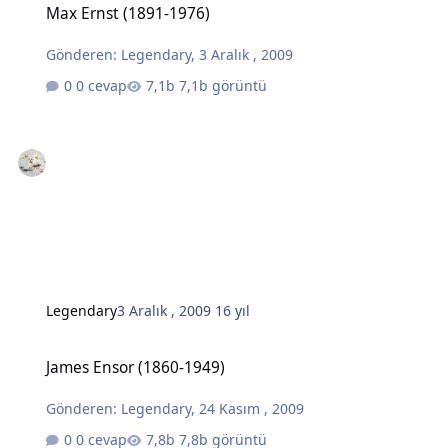
Max Ernst (1891-1976)
Gönderen:
Legendary
,
3 Aralık , 2009
0 cevap
7,1b görüntü
Legendary
3 Aralık , 2009
16 yıl
James Ensor (1860-1949)
James Ensor (1860-1949)
Gönderen:
Legendary
,
24 Kasım , 2009
0 cevap
7,8b görüntü