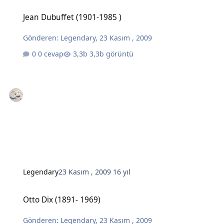
Jean Dubuffet (1901-1985 )
Jean Dubuffet (1901-1985 )
Gönderen:
Legendary
,
23 Kasım , 2009
0 cevap
3,3b görüntü
Legendary
23 Kasım , 2009
16 yıl
Otto Dix (1891- 1969)
Otto Dix (1891- 1969)
Gönderen:
Legendary
,
23 Kasım , 2009