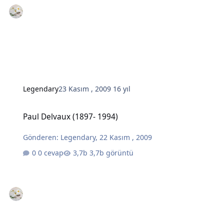
Legendary
23 Kasım , 2009
16 yıl
Paul Delvaux (1897- 1994)
Paul Delvaux (1897- 1994)
Gönderen:
Legendary
,
22 Kasım , 2009
0 cevap
3,7b görüntü