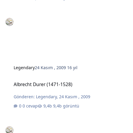
Legendary
24 Kasım , 2009
16 yıl
Albrecht Durer (1471-1528)
Albrecht Durer (1471-1528)
Gönderen:
Legendary
,
24 Kasım , 2009
0 cevap
9,4b görüntü