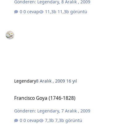
Gönderen:
Legendary
,
8 Aralık , 2009
0 cevap
11,3b görüntü
Legendary
8 Aralık , 2009
16 yıl
Francisco Goya (1746-1828)
Francisco Goya (1746-1828)
Gönderen:
Legendary
,
7 Aralık , 2009
0 cevap
7,3b görüntü