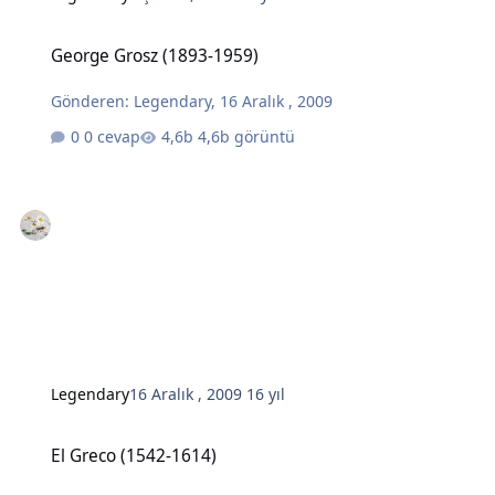
George Grosz (1893-1959)
George Grosz (1893-1959)
Gönderen:
Legendary
,
16 Aralık , 2009
0 cevap
4,6b görüntü
Legendary
16 Aralık , 2009
16 yıl
El Greco (1542-1614)
El Greco (1542-1614)