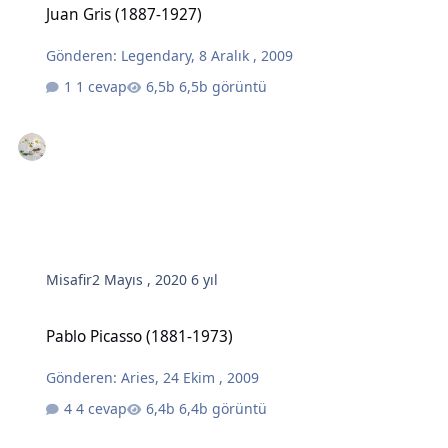
Juan Gris (1887-1927)
Gönderen:
Legendary
,
8 Aralık , 2009
1 cevap
6,5b görüntü
Misafir
2 Mayıs , 2020
6 yıl
Pablo Picasso (1881-1973)
Pablo Picasso (1881-1973)
Gönderen:
Aries
,
24 Ekim , 2009
4 cevap
6,4b görüntü