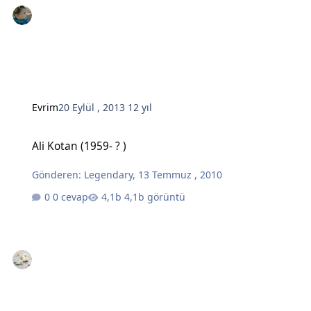
Evrim
20 Eylül , 2013
12 yıl
Ali Kotan (1959- ? )
Ali Kotan (1959- ? )
Gönderen:
Legendary
,
13 Temmuz , 2010
0 cevap
4,1b görüntü