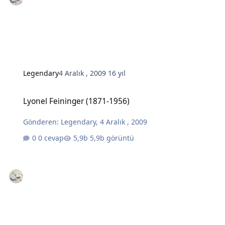
Legendary
4 Aralık , 2009
16 yıl
Lyonel Feininger (1871-1956)
Lyonel Feininger (1871-1956)
Gönderen:
Legendary
,
4 Aralık , 2009
0 cevap
5,9b görüntü