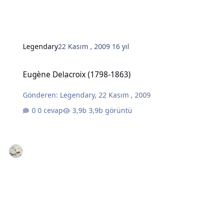
Legendary
22 Kasım , 2009
16 yıl
Eugène Delacroix (1798-1863)
Eugène Delacroix (1798-1863)
Gönderen:
Legendary
,
22 Kasım , 2009
0 cevap
3,9b görüntü