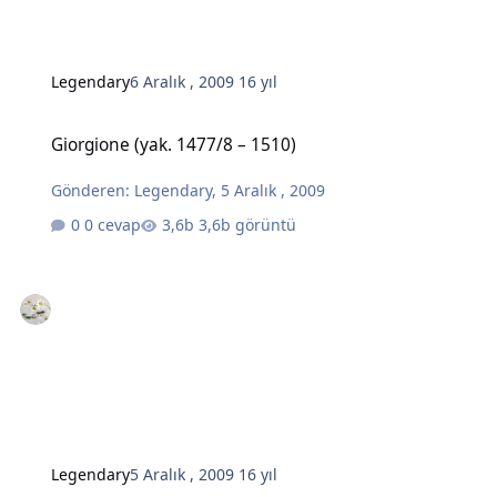
Legendary
6 Aralık , 2009
16 yıl
Giorgione (yak. 1477/8 – 1510)
Giorgione (yak. 1477/8 – 1510)
Gönderen:
Legendary
,
5 Aralık , 2009
0 cevap
3,6b görüntü
Legendary
5 Aralık , 2009
16 yıl