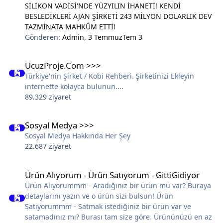
SİLİKON VADİSİ'NDE YÜZYILIN İHANETİ! KENDİ
BESLEDİKLERİ AJAN ŞİRKETİ 243 MİLYON DOLARLIK DEV
TAZMİNATA MAHKÛM ETTİ!
Gönderen:
Admin
,
3 Temmuz
Tem 3
UcuzProje.Com >>>
UcuzProje.Com >>>
Türkiye'nin Şirket / Kobi Rehberi. Şirketinizi Ekleyin
internette kolayca bulunun....
89.329 ziyaret
Sosyal Medya >>>
Sosyal Medya >>>
Sosyal Medya Hakkında Her Şey
22.687 ziyaret
Ürün Alıyorum - Ürün Satıyorum - GittiGidiyor
Ürün Alıyorum - Ürün Satıyorum - GittiGidiyor
Ürün Alıyorummm - Aradığınız bir ürün mü var? Buraya
detaylarını yazın ve o ürün sizi bulsun! Ürün
Satıyorummm - Satmak istediğiniz bir ürün var ve
satamadınız mı? Burası tam size göre. Ürününüzü en az