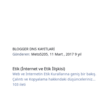
BLOGGER DNS KAYITLARİ
Gönderen:
Meto5205
,
11 Mart , 2017
9 yıl
Etik (İnternet ve Etik İlişkisi)
Etik (İnternet ve Etik İlişkisi)
Web ve İnternetin Etik Kurallarına geniş bir bakış.
Çalıntı ve Kopyalama hakkındaki düşünceleriniz...
103
ileti