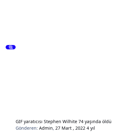
GIF yaratıcısı Stephen Wilhite 74 yaşında öldü
Gönderen:
Admin
,
27 Mart , 2022
4 yıl
Hardware & Donanım