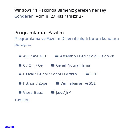
Windows 11 Hakkında Bilmeniz gereken her şey
Gönderen:
Admin
,
27 Haziran
Hzr 27
Programlama - Yazılım
Programlama - Yazılım
Programlama ve Yazılım Dilleri ile ilgili bütün konulara
buraya...
ASP / ASP.NET
Assembly / Perl / Cold Fusion v.b
C / C++ / C#
Genel Programlama
Pascal / Delphi / Cobol / Fortran
PHP
Python / Zope
Veri Tabanları ve SQL
Visual Basic
Java / JSP
195
ileti