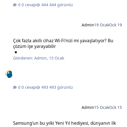
0 cevap
444 görüntü
Admin
19 Ocak
Ock 19
Çok fazla akıllı cihaz Wi-Fi'nizi mi yavaşlatıyor? Bu çözüm işe yaraya
Çok fazla akıllı cihaz Wi-Fi'nizi mi yavaşlatıyor? Bu
çözüm işe yarayabilir
Gönderen:
Admin
,
15 Ocak
0 cevap
493 görüntü
Admin
15 Ocak
Ock 15
Samsung'un bu yılki Yeni Yıl hediyesi, dünyanın ilk 6K 3D monitörü
Samsung'un bu yılki Yeni Yıl hediyesi, dünyanın ilk