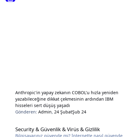
Anthropic'in yapay zekanın COBOL'u hızla yeniden
yazabileceğine dikkat çekmesinin ardından IBM
hisseleri sert düşüş yaşadı
Gönderen:
Admin
,
24 Şubat
Şub 24
Security & Güvenlik & Virüs & Gizlilik
Security & Güvenlik & Virüs & Gizlilik
Bilgisayarınız güvende mi? İnternette nasıl güvende