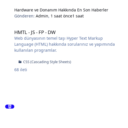
Hardware ve Donanım Hakkında En Son Haberler
Gönderen:
Admin
,
1 saat önce
1 saat
HMTL - JS - FP - DW
HMTL - JS - FP - DW
Web dünyasının temel taşı Hyper Text Markup
Language (HTML) hakkında sorularınız ve yapımında
kullanılan programlar.
CSS (Cascading Style Sheets)
68
ileti