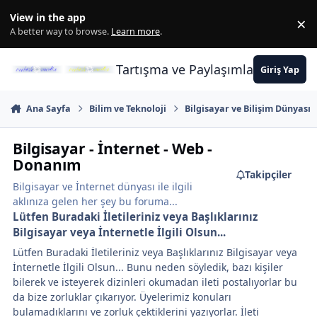
İçeriğe atla
View in the app
×
Di
A better way to browse.
Learn more
.
Tartışma ve Paylaşımların Merkez
Giriş Yap
Ana Sayfa
Bilim ve Teknoloji
Bilgisayar ve Bilişim Dünyası
Bilgisayar - İnternet - Web -
Donanım
Takipçiler
Bilgisayar ve İnternet dünyası ile ilgili
aklınıza gelen her şey bu foruma...
Lütfen Buradaki İletileriniz veya Başlıklarınız
Bilgisayar veya İnternetle İlgili Olsun...
Lütfen Buradaki İletileriniz veya Başlıklarınız Bilgisayar veya
İnternetle İlgili Olsun... Bunu neden söyledik, bazı kişiler
bilerek ve isteyerek dizinleri okumadan ileti postalıyorlar bu
da bize zorluklar çıkarıyor. Üyelerimiz konuları
bulamadıklarını ve zorluk çektiklerini yazıyorlar. İleti