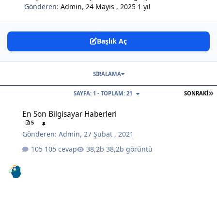
Gönderen:
Admin
,
24 Mayıs , 2025
1 yıl
Başlık Aç
SIRALAMA
S
SAYFA: 1 - TOPLAM: 21
SONRAKI
En Son Bilgisayar Haberleri
En Son Bilgisayar Haberleri
5
Gönderen:
Admin
,
27 Şubat , 2021
105 cevap
38,2b görüntü