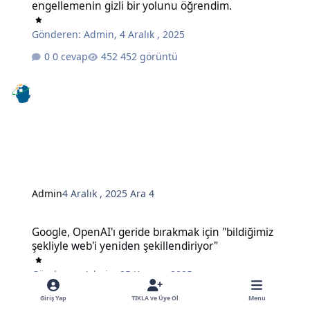
engellemenin gizli bir yolunu öğrendim.
Gönderen:
Admin
,
4 Aralık , 2025
0 cevap
452 görüntü
Admin
4 Aralık , 2025
Ara 4
Google, OpenAI'ı geride bırakmak için "bildiğimiz şekliyle web'i ye
Google, OpenAI'ı geride bırakmak için "bildiğimiz
şekliyle web'i yeniden şekillendiriyor"
Gönderen:
Admin
,
25 Kasım , 2025
0 cevap
495 görüntü
Giriş Yap
TIKLA ve Üye Ol
Menu