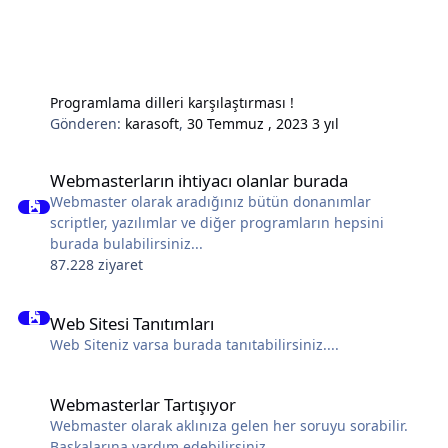
Programlama dilleri karşılaştırması !
Gönderen:
karasoft
,
30 Temmuz , 2023
3 yıl
Webmasterların ihtiyacı olanlar burada
Webmasterların ihtiyacı olanlar burada
Webmaster olarak aradığınız bütün donanımlar
scriptler, yazılımlar ve diğer programların hepsini
burada bulabilirsiniz...
87.228 ziyaret
Web Sitesi Tanıtımları
Web Sitesi Tanıtımları
Web Siteniz varsa burada tanıtabilirsiniz....
Webmasterlar Tartışıyor
Webmasterlar Tartışıyor
Webmaster olarak aklınıza gelen her soruyu sorabilir.
Başkalarına yardım edebilirsiniz.