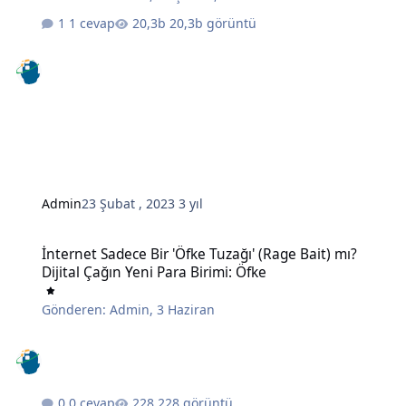
1 cevap
20,3b görüntü
Admin
23 Şubat , 2023
3 yıl
İnternet Sadece Bir 'Öfke Tuzağı' (Rage Bait) mı? Dijital Çağın Yeni 
İnternet Sadece Bir 'Öfke Tuzağı' (Rage Bait) mı?
Dijital Çağın Yeni Para Birimi: Öfke
Gönderen:
Admin
,
3 Haziran
0 cevap
228 görüntü