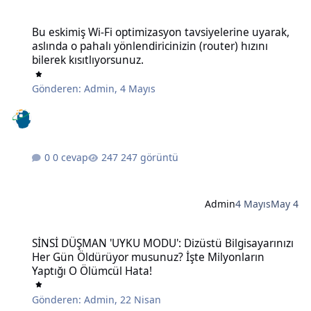
Bu eskimiş Wi-Fi optimizasyon tavsiyelerine uyarak, aslında o pahalı 
Bu eskimiş Wi-Fi optimizasyon tavsiyelerine uyarak,
aslında o pahalı yönlendiricinizin (router) hızını
bilerek kısıtlıyorsunuz.
Gönderen:
Admin
,
4 Mayıs
0 cevap
247 görüntü
Admin
4 Mayıs
May 4
SİNSİ DÜŞMAN 'UYKU MODU': Dizüstü Bilgisayarınızı Her Gün Öldü
SİNSİ DÜŞMAN 'UYKU MODU': Dizüstü Bilgisayarınızı
Her Gün Öldürüyor musunuz? İşte Milyonların
Yaptığı O Ölümcül Hata!
Gönderen:
Admin
,
22 Nisan