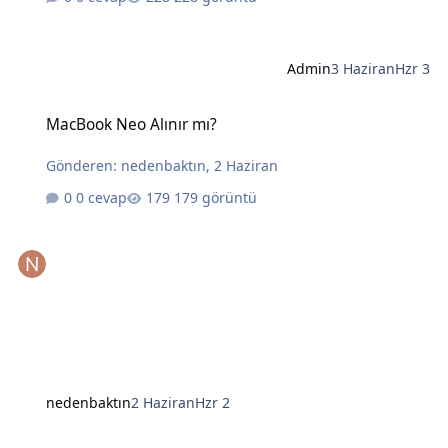
Admin
3 Haziran
Hzr 3
MacBook Neo Alınır mı?
MacBook Neo Alınır mı?
Gönderen:
nedenbaktın
,
2 Haziran
0 cevap
179 görüntü
nedenbaktın
2 Haziran
Hzr 2
Yapay Zekanın Kralı Gözünü Laptoplara Dikti: Intel ve AMD İçin Tehl