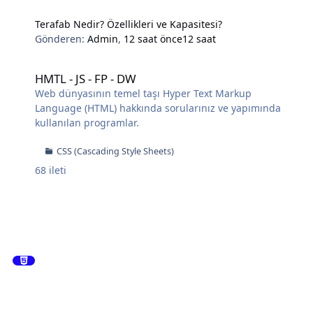
Terafab Nedir? Özellikleri ve Kapasitesi?
Gönderen:
Admin
,
12 saat önce
12 saat
HMTL - JS - FP - DW
HMTL - JS - FP - DW
Web dünyasının temel taşı Hyper Text Markup
Language (HTML) hakkında sorularınız ve yapımında
kullanılan programlar.
CSS (Cascading Style Sheets)
68
ileti