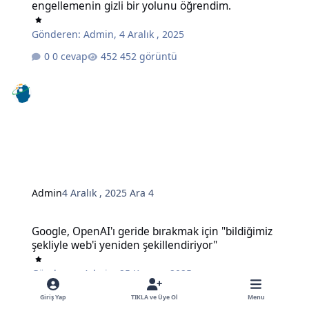
engellemenin gizli bir yolunu öğrendim.
Gönderen:
Admin
,
4 Aralık , 2025
0 cevap
452 görüntü
Admin
4 Aralık , 2025
Ara 4
Google, OpenAI'ı geride bırakmak için "bildiğimiz şekliyle web'i ye
Google, OpenAI'ı geride bırakmak için "bildiğimiz
şekliyle web'i yeniden şekillendiriyor"
Gönderen:
Admin
,
25 Kasım , 2025
0 cevap
495 görüntü
Giriş Yap
TIKLA ve Üye Ol
Menu