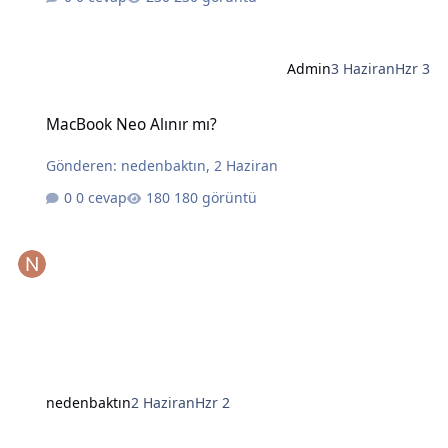
Admin
3 Haziran
Hzr 3
MacBook Neo Alınır mı?
MacBook Neo Alınır mı?
Gönderen:
nedenbaktın
,
2 Haziran
0 cevap
180 görüntü
nedenbaktın
2 Haziran
Hzr 2
Yapay Zekanın Kralı Gözünü Laptoplara Dikti: Intel ve AMD İçin Tehl