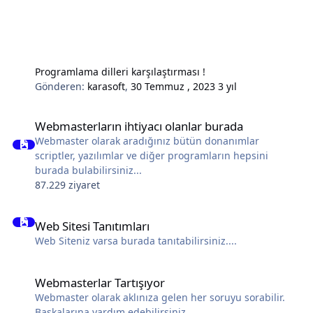
Programlama dilleri karşılaştırması !
Gönderen:
karasoft
,
30 Temmuz , 2023
3 yıl
Webmasterların ihtiyacı olanlar burada
Webmasterların ihtiyacı olanlar burada
Webmaster olarak aradığınız bütün donanımlar
scriptler, yazılımlar ve diğer programların hepsini
burada bulabilirsiniz...
87.229 ziyaret
Web Sitesi Tanıtımları
Web Sitesi Tanıtımları
Web Siteniz varsa burada tanıtabilirsiniz....
Webmasterlar Tartışıyor
Webmasterlar Tartışıyor
Webmaster olarak aklınıza gelen her soruyu sorabilir.
Başkalarına yardım edebilirsiniz.