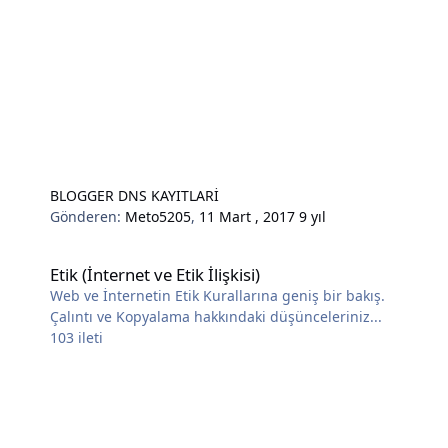
BLOGGER DNS KAYITLARİ
Gönderen:
Meto5205
,
11 Mart , 2017
9 yıl
Etik (İnternet ve Etik İlişkisi)
Etik (İnternet ve Etik İlişkisi)
Web ve İnternetin Etik Kurallarına geniş bir bakış.
Çalıntı ve Kopyalama hakkındaki düşünceleriniz...
103
ileti