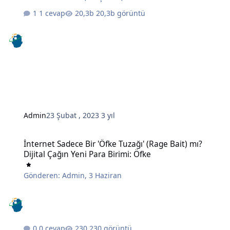
1 cevap
20,3b görüntü
Admin
23 Şubat , 2023
3 yıl
İnternet Sadece Bir 'Öfke Tuzağı' (Rage Bait) mı? Dijital Çağın Yeni 
İnternet Sadece Bir 'Öfke Tuzağı' (Rage Bait) mı?
Dijital Çağın Yeni Para Birimi: Öfke
Gönderen:
Admin
,
3 Haziran
0 cevap
230 görüntü