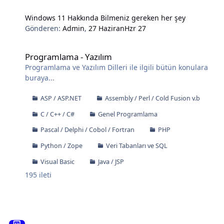
Windows 11 Hakkında Bilmeniz gereken her şey
Gönderen:
Admin
,
27 Haziran
Hzr 27
Programlama - Yazılım
Programlama - Yazılım
Programlama ve Yazılım Dilleri ile ilgili bütün konulara
buraya...
ASP / ASP.NET
Assembly / Perl / Cold Fusion v.b
C / C++ / C#
Genel Programlama
Pascal / Delphi / Cobol / Fortran
PHP
Python / Zope
Veri Tabanları ve SQL
Visual Basic
Java / JSP
195
ileti