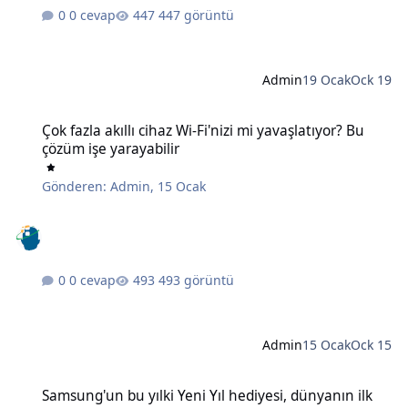
0 cevap
447 görüntü
Admin
19 Ocak
Ock 19
Çok fazla akıllı cihaz Wi-Fi'nizi mi yavaşlatıyor? Bu çözüm işe yaraya
Çok fazla akıllı cihaz Wi-Fi'nizi mi yavaşlatıyor? Bu
çözüm işe yarayabilir
Gönderen:
Admin
,
15 Ocak
0 cevap
493 görüntü
Admin
15 Ocak
Ock 15
Samsung'un bu yılki Yeni Yıl hediyesi, dünyanın ilk 6K 3D monitörü
Samsung'un bu yılki Yeni Yıl hediyesi, dünyanın ilk