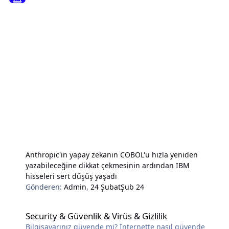
Anthropic'in yapay zekanın COBOL'u hızla yeniden
yazabileceğine dikkat çekmesinin ardından IBM
hisseleri sert düşüş yaşadı
Gönderen:
Admin
,
24 Şubat
Şub 24
Security & Güvenlik & Virüs & Gizlilik
Security & Güvenlik & Virüs & Gizlilik
Bilgisayarınız güvende mi? İnternette nasıl güvende