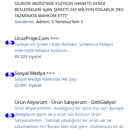
SİLİKON VADİSİ'NDE YÜZYILIN İHANETİ! KENDİ
BESLEDİKLERİ AJAN ŞİRKETİ 243 MİLYON DOLARLIK DEV
TAZMİNATA MAHKÛM ETTİ!
Gönderen:
Admin
,
3 Temmuz
Tem 3
UcuzProje.Com >>>
UcuzProje.Com >>>
Türkiye'nin Şirket / Kobi Rehberi. Şirketinizi Ekleyin
internette kolayca bulunun....
89.329 ziyaret
Sosyal Medya >>>
Sosyal Medya >>>
Sosyal Medya Hakkında Her Şey
22.691 ziyaret
Ürün Alıyorum - Ürün Satıyorum - GittiGidiyor
Ürün Alıyorum - Ürün Satıyorum - GittiGidiyor
Ürün Alıyorummm - Aradığınız bir ürün mü var? Buraya
detaylarını yazın ve o ürün sizi bulsun! Ürün
Satıyorummm - Satmak istediğiniz bir ürün var ve
satamadınız mı? Burası tam size göre. Ürününüzü en az