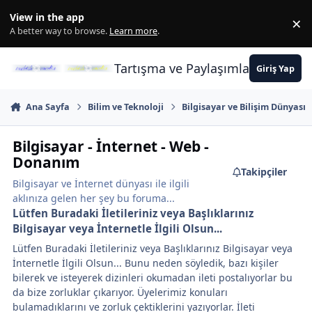
İçeriğe atla
View in the app
×
Di
A better way to browse.
Learn more
.
Tartışma ve Paylaşımların Merkez
Giriş Yap
Ana Sayfa
Bilim ve Teknoloji
Bilgisayar ve Bilişim Dünyası
Bilgisayar - İnternet - Web -
Donanım
Takipçiler
Bilgisayar ve İnternet dünyası ile ilgili
aklınıza gelen her şey bu foruma...
Lütfen Buradaki İletileriniz veya Başlıklarınız
Bilgisayar veya İnternetle İlgili Olsun...
Lütfen Buradaki İletileriniz veya Başlıklarınız Bilgisayar veya
İnternetle İlgili Olsun... Bunu neden söyledik, bazı kişiler
bilerek ve isteyerek dizinleri okumadan ileti postalıyorlar bu
da bize zorluklar çıkarıyor. Üyelerimiz konuları
bulamadıklarını ve zorluk çektiklerini yazıyorlar. İleti