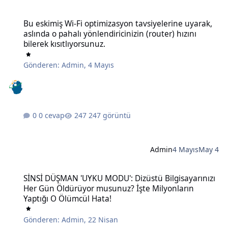
Bu eskimiş Wi-Fi optimizasyon tavsiyelerine uyarak, aslında o pahalı 
Bu eskimiş Wi-Fi optimizasyon tavsiyelerine uyarak,
aslında o pahalı yönlendiricinizin (router) hızını
bilerek kısıtlıyorsunuz.
Gönderen:
Admin
,
4 Mayıs
0 cevap
247 görüntü
Admin
4 Mayıs
May 4
SİNSİ DÜŞMAN 'UYKU MODU': Dizüstü Bilgisayarınızı Her Gün Öldü
SİNSİ DÜŞMAN 'UYKU MODU': Dizüstü Bilgisayarınızı
Her Gün Öldürüyor musunuz? İşte Milyonların
Yaptığı O Ölümcül Hata!
Gönderen:
Admin
,
22 Nisan