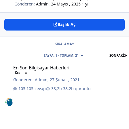
Gönderen:
Admin
,
24 Mayıs , 2025
1 yıl
Başlık Aç
SIRALAMA
S
SAYFA: 1 - TOPLAM: 21
SONRAKI
En Son Bilgisayar Haberleri
En Son Bilgisayar Haberleri
5
Gönderen:
Admin
,
27 Şubat , 2021
105 cevap
38,2b görüntü