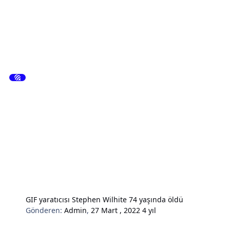
GIF yaratıcısı Stephen Wilhite 74 yaşında öldü
Gönderen:
Admin
,
27 Mart , 2022
4 yıl
Hardware & Donanım