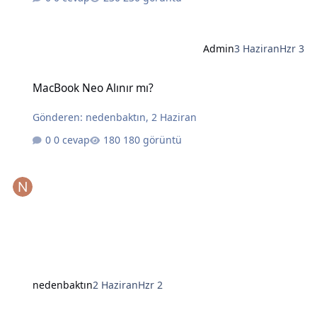
Admin
3 Haziran
Hzr 3
MacBook Neo Alınır mı?
MacBook Neo Alınır mı?
Gönderen:
nedenbaktın
,
2 Haziran
0 cevap
180 görüntü
nedenbaktın
2 Haziran
Hzr 2
Yapay Zekanın Kralı Gözünü Laptoplara Dikti: Intel ve AMD İçin Tehl