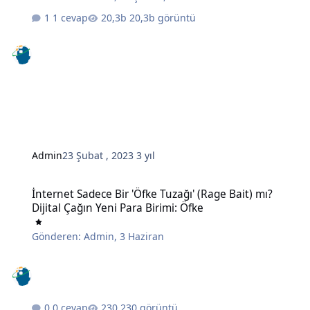
1 cevap
20,3b görüntü
Admin
23 Şubat , 2023
3 yıl
İnternet Sadece Bir 'Öfke Tuzağı' (Rage Bait) mı? Dijital Çağın Yeni 
İnternet Sadece Bir 'Öfke Tuzağı' (Rage Bait) mı?
Dijital Çağın Yeni Para Birimi: Öfke
Gönderen:
Admin
,
3 Haziran
0 cevap
230 görüntü