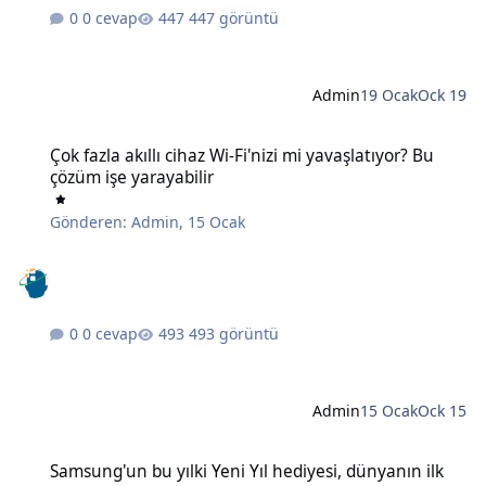
0 cevap
447 görüntü
Admin
19 Ocak
Ock 19
Çok fazla akıllı cihaz Wi-Fi'nizi mi yavaşlatıyor? Bu çözüm işe yaraya
Çok fazla akıllı cihaz Wi-Fi'nizi mi yavaşlatıyor? Bu
çözüm işe yarayabilir
Gönderen:
Admin
,
15 Ocak
0 cevap
493 görüntü
Admin
15 Ocak
Ock 15
Samsung'un bu yılki Yeni Yıl hediyesi, dünyanın ilk 6K 3D monitörü
Samsung'un bu yılki Yeni Yıl hediyesi, dünyanın ilk