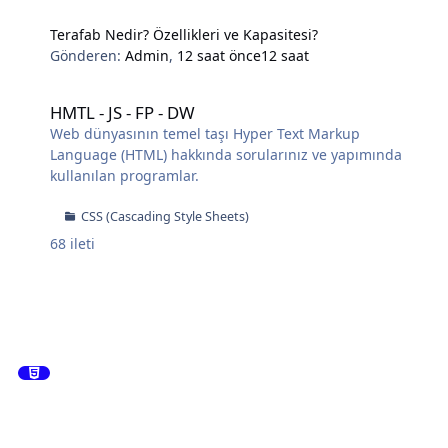
Terafab Nedir? Özellikleri ve Kapasitesi?
Gönderen:
Admin
,
12 saat önce
12 saat
HMTL - JS - FP - DW
HMTL - JS - FP - DW
Web dünyasının temel taşı Hyper Text Markup
Language (HTML) hakkında sorularınız ve yapımında
kullanılan programlar.
CSS (Cascading Style Sheets)
68
ileti