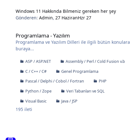
Windows 11 Hakkında Bilmeniz gereken her şey
Gönderen:
Admin
,
27 Haziran
Hzr 27
Programlama - Yazılım
Programlama - Yazılım
Programlama ve Yazılım Dilleri ile ilgili bütün konulara
buraya...
ASP / ASP.NET
Assembly / Perl / Cold Fusion v.b
C / C++ / C#
Genel Programlama
Pascal / Delphi / Cobol / Fortran
PHP
Python / Zope
Veri Tabanları ve SQL
Visual Basic
Java / JSP
195
ileti