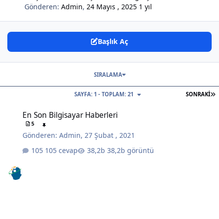
Gönderen:
Admin
,
24 Mayıs , 2025
1 yıl
Başlık Aç
SIRALAMA
S
SAYFA: 1 - TOPLAM: 21
SONRAKI
En Son Bilgisayar Haberleri
En Son Bilgisayar Haberleri
5
Gönderen:
Admin
,
27 Şubat , 2021
105 cevap
38,2b görüntü