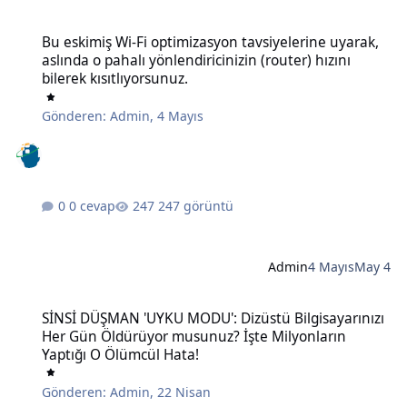
Bu eskimiş Wi-Fi optimizasyon tavsiyelerine uyarak, aslında o pahalı 
Bu eskimiş Wi-Fi optimizasyon tavsiyelerine uyarak,
aslında o pahalı yönlendiricinizin (router) hızını
bilerek kısıtlıyorsunuz.
Gönderen:
Admin
,
4 Mayıs
0 cevap
247 görüntü
Admin
4 Mayıs
May 4
SİNSİ DÜŞMAN 'UYKU MODU': Dizüstü Bilgisayarınızı Her Gün Öldü
SİNSİ DÜŞMAN 'UYKU MODU': Dizüstü Bilgisayarınızı
Her Gün Öldürüyor musunuz? İşte Milyonların
Yaptığı O Ölümcül Hata!
Gönderen:
Admin
,
22 Nisan