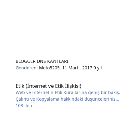
BLOGGER DNS KAYITLARİ
Gönderen:
Meto5205
,
11 Mart , 2017
9 yıl
Etik (İnternet ve Etik İlişkisi)
Etik (İnternet ve Etik İlişkisi)
Web ve İnternetin Etik Kurallarına geniş bir bakış.
Çalıntı ve Kopyalama hakkındaki düşünceleriniz...
103
ileti