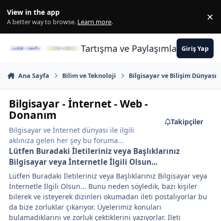
İçeriğe atla
View in the app
×
Di
A better way to browse.
Learn more
.
Tartışma ve Paylaşımların Merkez
Giriş Yap
Ana Sayfa
Bilim ve Teknoloji
Bilgisayar ve Bilişim Dünyası
Bilgisayar - İnternet - Web -
Donanım
Takipçiler
Bilgisayar ve İnternet dünyası ile ilgili
aklınıza gelen her şey bu foruma...
Lütfen Buradaki İletileriniz veya Başlıklarınız
Bilgisayar veya İnternetle İlgili Olsun...
Lütfen Buradaki İletileriniz veya Başlıklarınız Bilgisayar veya
İnternetle İlgili Olsun... Bunu neden söyledik, bazı kişiler
bilerek ve isteyerek dizinleri okumadan ileti postalıyorlar bu
da bize zorluklar çıkarıyor. Üyelerimiz konuları
bulamadıklarını ve zorluk çektiklerini yazıyorlar. İleti