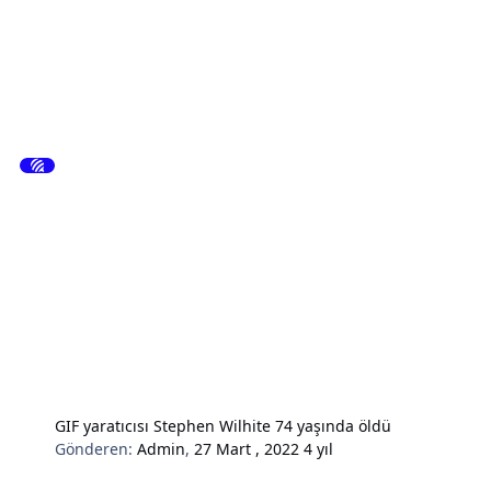
GIF yaratıcısı Stephen Wilhite 74 yaşında öldü
Gönderen:
Admin
,
27 Mart , 2022
4 yıl
Hardware & Donanım