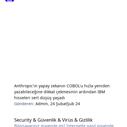
Anthropic'in yapay zekanın COBOL'u hızla yeniden
yazabileceğine dikkat çekmesinin ardından IBM
hisseleri sert düşüş yaşadı
Gönderen:
Admin
,
24 Şubat
Şub 24
Security & Güvenlik & Virüs & Gizlilik
Security & Güvenlik & Virüs & Gizlilik
Bilgisayarınız güvende mi? İnternette nasıl güvende