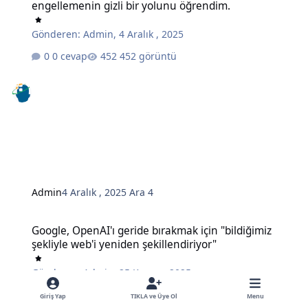
engellemenin gizli bir yolunu öğrendim.
Gönderen:
Admin
,
4 Aralık , 2025
0 cevap
452 görüntü
Admin
4 Aralık , 2025
Ara 4
Google, OpenAI'ı geride bırakmak için "bildiğimiz şekliyle web'i ye
Google, OpenAI'ı geride bırakmak için "bildiğimiz
şekliyle web'i yeniden şekillendiriyor"
Gönderen:
Admin
,
25 Kasım , 2025
0 cevap
495 görüntü
Giriş Yap
TIKLA ve Üye Ol
Menu