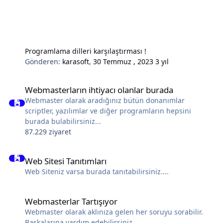
Programlama dilleri karşılaştırması !
Gönderen:
karasoft
,
30 Temmuz , 2023
3 yıl
Webmasterların ihtiyacı olanlar burada
Webmasterların ihtiyacı olanlar burada
Webmaster olarak aradığınız bütün donanımlar
scriptler, yazılımlar ve diğer programların hepsini
burada bulabilirsiniz...
87.229 ziyaret
Web Sitesi Tanıtımları
Web Sitesi Tanıtımları
Web Siteniz varsa burada tanıtabilirsiniz....
Webmasterlar Tartışıyor
Webmasterlar Tartışıyor
Webmaster olarak aklınıza gelen her soruyu sorabilir.
Başkalarına yardım edebilirsiniz.