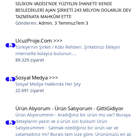
SİLİKON VADİSİ'NDE YÜZYILIN İHANETİ! KENDİ
BESLEDİKLERİ AJAN ŞİRKETİ 243 MİLYON DOLARLIK DEV
TAZMİNATA MAHKÛM ETTİ!
Gönderen:
Admin
,
3 Temmuz
Tem 3
UcuzProje.Com >>>
UcuzProje.Com >>>
Türkiye'nin Şirket / Kobi Rehberi. Şirketinizi Ekleyin
internette kolayca bulunun....
89.329 ziyaret
Sosyal Medya >>>
Sosyal Medya >>>
Sosyal Medya Hakkında Her Şey
22.691 ziyaret
Ürün Alıyorum - Ürün Satıyorum - GittiGidiyor
Ürün Alıyorum - Ürün Satıyorum - GittiGidiyor
Ürün Alıyorummm - Aradığınız bir ürün mü var? Buraya
detaylarını yazın ve o ürün sizi bulsun! Ürün
Satıyorummm - Satmak istediğiniz bir ürün var ve
satamadınız mı? Burası tam size göre. Ürününüzü en az