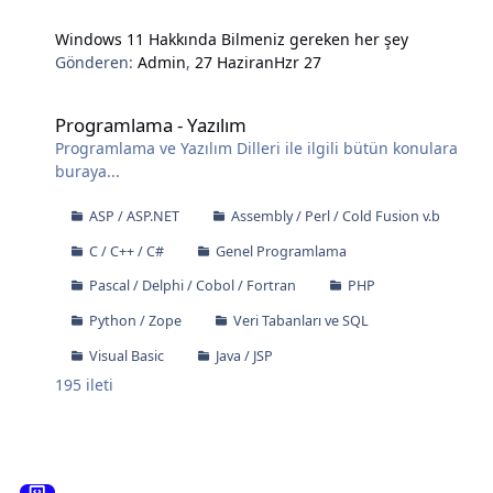
Windows 11 Hakkında Bilmeniz gereken her şey
Gönderen:
Admin
,
27 Haziran
Hzr 27
Programlama - Yazılım
Programlama - Yazılım
Programlama ve Yazılım Dilleri ile ilgili bütün konulara
buraya...
ASP / ASP.NET
Assembly / Perl / Cold Fusion v.b
C / C++ / C#
Genel Programlama
Pascal / Delphi / Cobol / Fortran
PHP
Python / Zope
Veri Tabanları ve SQL
Visual Basic
Java / JSP
195
ileti