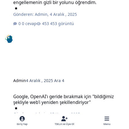
engellemenin gizli bir yolunu öğrendim.
Gönderen:
Admin
,
4 Aralık , 2025
0 cevap
453 görüntü
Admin
4 Aralık , 2025
Ara 4
Google, OpenAI'ı geride bırakmak için "bildiğimiz şekliyle web'i ye
Google, OpenAI'ı geride bırakmak için "bildiğimiz
şekliyle web'i yeniden şekillendiriyor"
Gönderen:
Admin
,
25 Kasım , 2025
0 cevap
496 görüntü
Giriş Yap
TIKLA ve Üye Ol
Menu