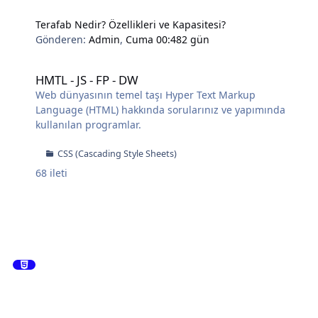
Terafab Nedir? Özellikleri ve Kapasitesi?
Gönderen:
Admin
,
Cuma 00:48
2 gün
HMTL - JS - FP - DW
HMTL - JS - FP - DW
Web dünyasının temel taşı Hyper Text Markup
Language (HTML) hakkında sorularınız ve yapımında
kullanılan programlar.
CSS (Cascading Style Sheets)
68
ileti