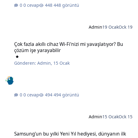
0 cevap
448 görüntü
Admin
19 Ocak
Ock 19
Çok fazla akıllı cihaz Wi-Fi'nizi mi yavaşlatıyor? Bu çözüm işe yaraya
Çok fazla akıllı cihaz Wi-Fi'nizi mi yavaşlatıyor? Bu
çözüm işe yarayabilir
Gönderen:
Admin
,
15 Ocak
0 cevap
494 görüntü
Admin
15 Ocak
Ock 15
Samsung'un bu yılki Yeni Yıl hediyesi, dünyanın ilk 6K 3D monitörü
Samsung'un bu yılki Yeni Yıl hediyesi, dünyanın ilk