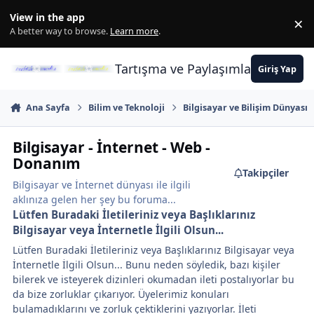
İçeriğe atla
View in the app
×
Di
A better way to browse.
Learn more
.
Tartışma ve Paylaşımların Merkez
Giriş Yap
Ana Sayfa
Bilim ve Teknoloji
Bilgisayar ve Bilişim Dünyası
Bilgisayar - İnternet - Web -
Donanım
Takipçiler
Bilgisayar ve İnternet dünyası ile ilgili
aklınıza gelen her şey bu foruma...
Lütfen Buradaki İletileriniz veya Başlıklarınız
Bilgisayar veya İnternetle İlgili Olsun...
Lütfen Buradaki İletileriniz veya Başlıklarınız Bilgisayar veya
İnternetle İlgili Olsun... Bunu neden söyledik, bazı kişiler
bilerek ve isteyerek dizinleri okumadan ileti postalıyorlar bu
da bize zorluklar çıkarıyor. Üyelerimiz konuları
bulamadıklarını ve zorluk çektiklerini yazıyorlar. İleti