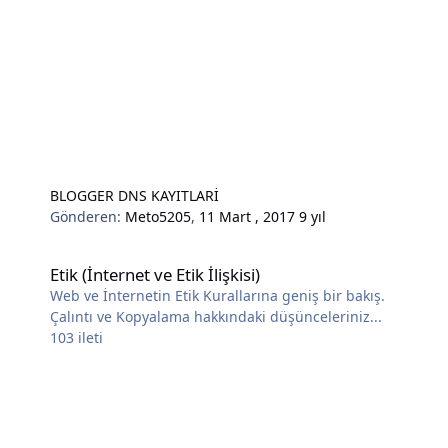
BLOGGER DNS KAYITLARİ
Gönderen:
Meto5205
,
11 Mart , 2017
9 yıl
Etik (İnternet ve Etik İlişkisi)
Etik (İnternet ve Etik İlişkisi)
Web ve İnternetin Etik Kurallarına geniş bir bakış.
Çalıntı ve Kopyalama hakkındaki düşünceleriniz...
103
ileti