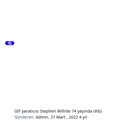
GIF yaratıcısı Stephen Wilhite 74 yaşında öldü
Gönderen:
Admin
,
27 Mart , 2022
4 yıl
Hardware & Donanım