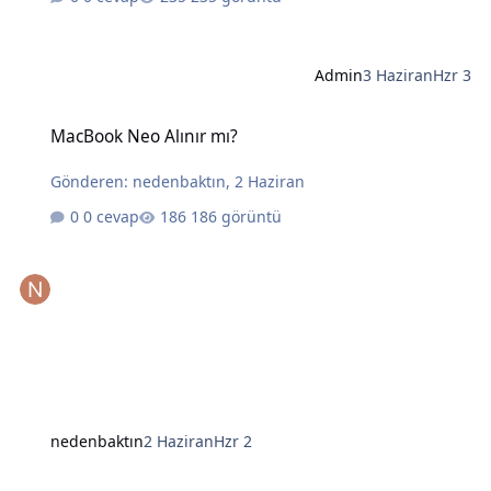
Admin
3 Haziran
Hzr 3
MacBook Neo Alınır mı?
MacBook Neo Alınır mı?
Gönderen:
nedenbaktın
,
2 Haziran
0 cevap
186 görüntü
nedenbaktın
2 Haziran
Hzr 2
Yapay Zekanın Kralı Gözünü Laptoplara Dikti: Intel ve AMD İçin Tehl