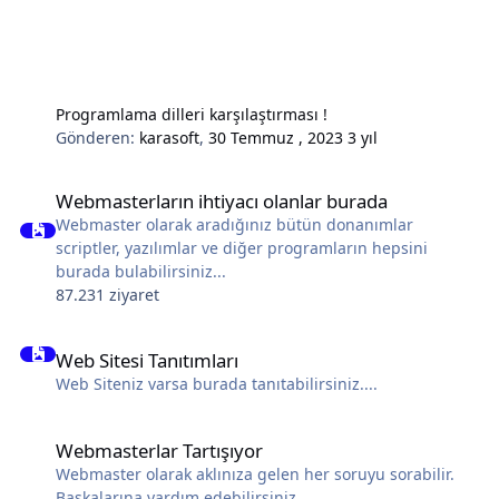
Programlama dilleri karşılaştırması !
Gönderen:
karasoft
,
30 Temmuz , 2023
3 yıl
Webmasterların ihtiyacı olanlar burada
Webmasterların ihtiyacı olanlar burada
Webmaster olarak aradığınız bütün donanımlar
scriptler, yazılımlar ve diğer programların hepsini
burada bulabilirsiniz...
87.231 ziyaret
Web Sitesi Tanıtımları
Web Sitesi Tanıtımları
Web Siteniz varsa burada tanıtabilirsiniz....
Webmasterlar Tartışıyor
Webmasterlar Tartışıyor
Webmaster olarak aklınıza gelen her soruyu sorabilir.
Başkalarına yardım edebilirsiniz.