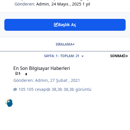
Gönderen:
Admin
,
24 Mayıs , 2025
1 yıl
Başlık Aç
SIRALAMA
S
SAYFA: 1 - TOPLAM: 21
SONRAKI
En Son Bilgisayar Haberleri
En Son Bilgisayar Haberleri
5
Gönderen:
Admin
,
27 Şubat , 2021
105 cevap
38,3b görüntü