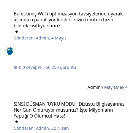
Bu eskimiş Wi-Fi optimizasyon tavsiyelerine uyarak, aslında o pahalı 
Bu eskimiş Wi-Fi optimizasyon tavsiyelerine uyarak,
aslında o pahalı yönlendiricinizin (router) hızını
bilerek kısıtlıyorsunuz.
Gönderen:
Admin
,
4 Mayıs
0 cevap
250 görüntü
Admin
4 Mayıs
May 4
SİNSİ DÜŞMAN 'UYKU MODU': Dizüstü Bilgisayarınızı Her Gün Öldü
SİNSİ DÜŞMAN 'UYKU MODU': Dizüstü Bilgisayarınızı
Her Gün Öldürüyor musunuz? İşte Milyonların
Yaptığı O Ölümcül Hata!
Gönderen:
Admin
,
22 Nisan