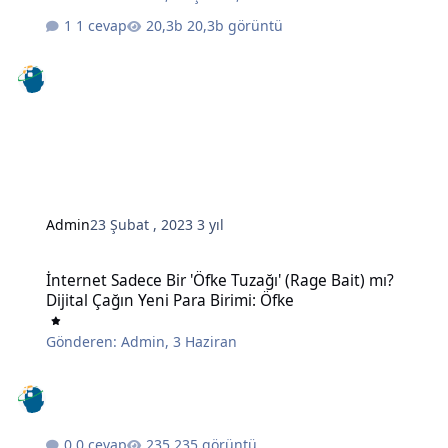
1 cevap
20,3b görüntü
Admin
23 Şubat , 2023
3 yıl
İnternet Sadece Bir 'Öfke Tuzağı' (Rage Bait) mı? Dijital Çağın Yeni 
İnternet Sadece Bir 'Öfke Tuzağı' (Rage Bait) mı?
Dijital Çağın Yeni Para Birimi: Öfke
Gönderen:
Admin
,
3 Haziran
0 cevap
235 görüntü