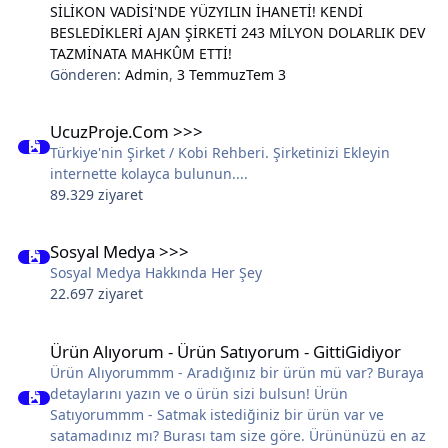
SİLİKON VADİSİ'NDE YÜZYILIN İHANETİ! KENDİ
BESLEDİKLERİ AJAN ŞİRKETİ 243 MİLYON DOLARLIK DEV
TAZMİNATA MAHKÛM ETTİ!
Gönderen:
Admin
,
3 Temmuz
Tem 3
UcuzProje.Com >>>
UcuzProje.Com >>>
Türkiye'nin Şirket / Kobi Rehberi. Şirketinizi Ekleyin
internette kolayca bulunun....
89.329 ziyaret
Sosyal Medya >>>
Sosyal Medya >>>
Sosyal Medya Hakkında Her Şey
22.697 ziyaret
Ürün Alıyorum - Ürün Satıyorum - GittiGidiyor
Ürün Alıyorum - Ürün Satıyorum - GittiGidiyor
Ürün Alıyorummm - Aradığınız bir ürün mü var? Buraya
detaylarını yazın ve o ürün sizi bulsun! Ürün
Satıyorummm - Satmak istediğiniz bir ürün var ve
satamadınız mı? Burası tam size göre. Ürününüzü en az