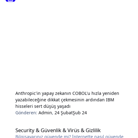
Anthropic'in yapay zekanın COBOL'u hızla yeniden
yazabileceğine dikkat çekmesinin ardından IBM
hisseleri sert düşüş yaşadı
Gönderen:
Admin
,
24 Şubat
Şub 24
Security & Güvenlik & Virüs & Gizlilik
Security & Güvenlik & Virüs & Gizlilik
Bilgisayarınız güvende mi? İnternette nasıl güvende