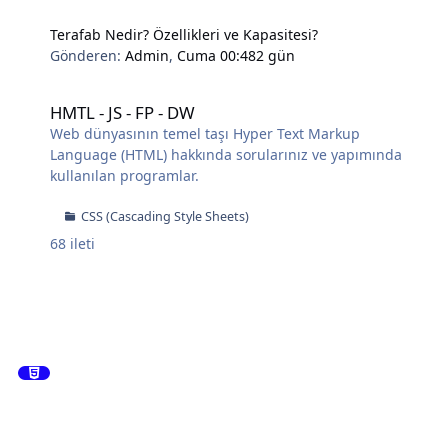
Terafab Nedir? Özellikleri ve Kapasitesi?
Gönderen:
Admin
,
Cuma 00:48
2 gün
HMTL - JS - FP - DW
HMTL - JS - FP - DW
Web dünyasının temel taşı Hyper Text Markup
Language (HTML) hakkında sorularınız ve yapımında
kullanılan programlar.
CSS (Cascading Style Sheets)
68
ileti