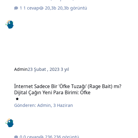
1 cevap
20,3b görüntü
Admin
23 Şubat , 2023
3 yıl
İnternet Sadece Bir 'Öfke Tuzağı' (Rage Bait) mı? Dijital Çağın Yeni 
İnternet Sadece Bir 'Öfke Tuzağı' (Rage Bait) mı?
Dijital Çağın Yeni Para Birimi: Öfke
Gönderen:
Admin
,
3 Haziran
0 cevap
236 görüntü