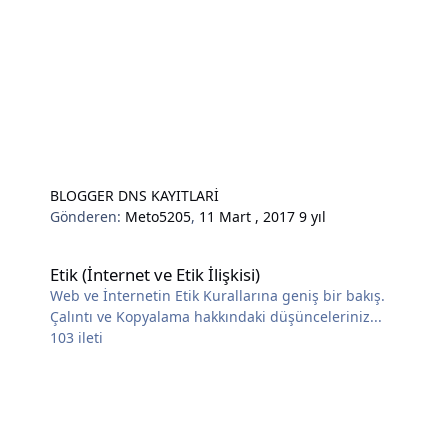
BLOGGER DNS KAYITLARİ
Gönderen:
Meto5205
,
11 Mart , 2017
9 yıl
Etik (İnternet ve Etik İlişkisi)
Etik (İnternet ve Etik İlişkisi)
Web ve İnternetin Etik Kurallarına geniş bir bakış.
Çalıntı ve Kopyalama hakkındaki düşünceleriniz...
103
ileti