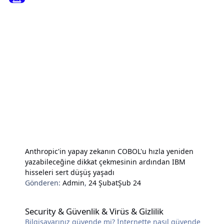
Anthropic'in yapay zekanın COBOL'u hızla yeniden
yazabileceğine dikkat çekmesinin ardından IBM
hisseleri sert düşüş yaşadı
Gönderen:
Admin
,
24 Şubat
Şub 24
Security & Güvenlik & Virüs & Gizlilik
Security & Güvenlik & Virüs & Gizlilik
Bilgisayarınız güvende mi? İnternette nasıl güvende