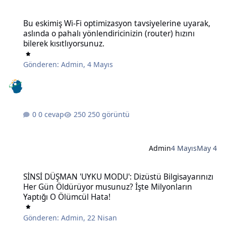
Bu eskimiş Wi-Fi optimizasyon tavsiyelerine uyarak, aslında o pahalı 
Bu eskimiş Wi-Fi optimizasyon tavsiyelerine uyarak,
aslında o pahalı yönlendiricinizin (router) hızını
bilerek kısıtlıyorsunuz.
Gönderen:
Admin
,
4 Mayıs
0 cevap
250 görüntü
Admin
4 Mayıs
May 4
SİNSİ DÜŞMAN 'UYKU MODU': Dizüstü Bilgisayarınızı Her Gün Öldü
SİNSİ DÜŞMAN 'UYKU MODU': Dizüstü Bilgisayarınızı
Her Gün Öldürüyor musunuz? İşte Milyonların
Yaptığı O Ölümcül Hata!
Gönderen:
Admin
,
22 Nisan