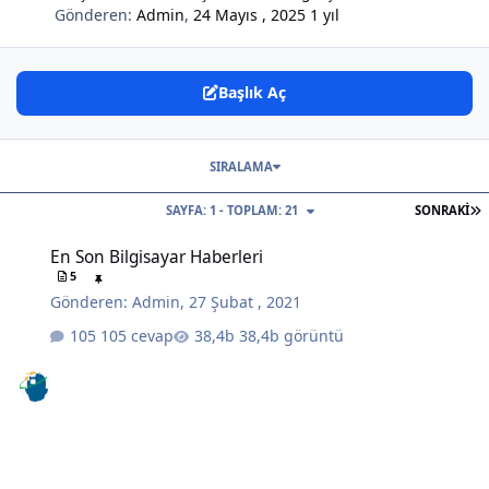
Gönderen:
Admin
,
24 Mayıs , 2025
1 yıl
Başlık Aç
SIRALAMA
S
SAYFA: 1 - TOPLAM: 21
SONRAKI
En Son Bilgisayar Haberleri
En Son Bilgisayar Haberleri
5
Gönderen:
Admin
,
27 Şubat , 2021
105 cevap
38,4b görüntü