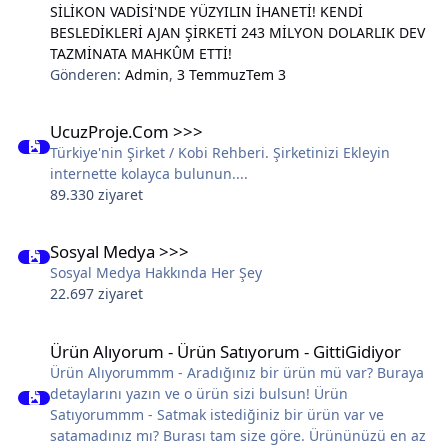
SİLİKON VADİSİ'NDE YÜZYILIN İHANETİ! KENDİ
BESLEDİKLERİ AJAN ŞİRKETİ 243 MİLYON DOLARLIK DEV
TAZMİNATA MAHKÛM ETTİ!
Gönderen:
Admin
,
3 Temmuz
Tem 3
UcuzProje.Com >>>
UcuzProje.Com >>>
Türkiye'nin Şirket / Kobi Rehberi. Şirketinizi Ekleyin
internette kolayca bulunun....
89.330 ziyaret
Sosyal Medya >>>
Sosyal Medya >>>
Sosyal Medya Hakkında Her Şey
22.697 ziyaret
Ürün Alıyorum - Ürün Satıyorum - GittiGidiyor
Ürün Alıyorum - Ürün Satıyorum - GittiGidiyor
Ürün Alıyorummm - Aradığınız bir ürün mü var? Buraya
detaylarını yazın ve o ürün sizi bulsun! Ürün
Satıyorummm - Satmak istediğiniz bir ürün var ve
satamadınız mı? Burası tam size göre. Ürününüzü en az