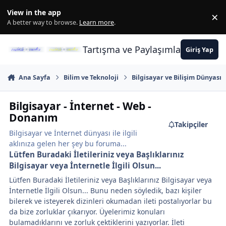
İçeriğe atla
View in the app
×
Di
A better way to browse.
Learn more
.
Tartışma ve Paylaşımların Merkez
Giriş Yap
Ana Sayfa
Bilim ve Teknoloji
Bilgisayar ve Bilişim Dünyası
Bilgisayar - İnternet - Web -
Donanım
Takipçiler
Bilgisayar ve İnternet dünyası ile ilgili
aklınıza gelen her şey bu foruma...
Lütfen Buradaki İletileriniz veya Başlıklarınız
Bilgisayar veya İnternetle İlgili Olsun...
Lütfen Buradaki İletileriniz veya Başlıklarınız Bilgisayar veya
İnternetle İlgili Olsun... Bunu neden söyledik, bazı kişiler
bilerek ve isteyerek dizinleri okumadan ileti postalıyorlar bu
da bize zorluklar çıkarıyor. Üyelerimiz konuları
bulamadıklarını ve zorluk çektiklerini yazıyorlar. İleti