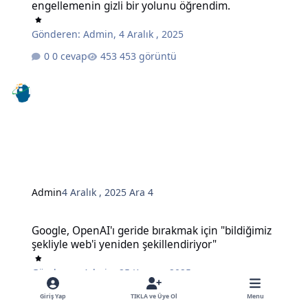
engellemenin gizli bir yolunu öğrendim.
Gönderen:
Admin
,
4 Aralık , 2025
0 cevap
453 görüntü
Admin
4 Aralık , 2025
Ara 4
Google, OpenAI'ı geride bırakmak için "bildiğimiz şekliyle web'i ye
Google, OpenAI'ı geride bırakmak için "bildiğimiz
şekliyle web'i yeniden şekillendiriyor"
Gönderen:
Admin
,
25 Kasım , 2025
0 cevap
497 görüntü
Giriş Yap
TIKLA ve Üye Ol
Menu