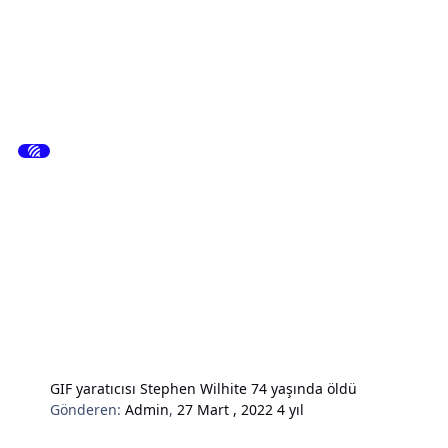
GIF yaratıcısı Stephen Wilhite 74 yaşında öldü
Gönderen:
Admin
,
27 Mart , 2022
4 yıl
Hardware & Donanım