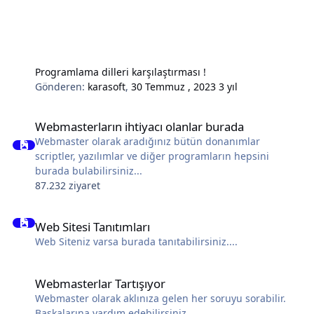
Programlama dilleri karşılaştırması !
Gönderen:
karasoft
,
30 Temmuz , 2023
3 yıl
Webmasterların ihtiyacı olanlar burada
Webmasterların ihtiyacı olanlar burada
Webmaster olarak aradığınız bütün donanımlar
scriptler, yazılımlar ve diğer programların hepsini
burada bulabilirsiniz...
87.232 ziyaret
Web Sitesi Tanıtımları
Web Sitesi Tanıtımları
Web Siteniz varsa burada tanıtabilirsiniz....
Webmasterlar Tartışıyor
Webmasterlar Tartışıyor
Webmaster olarak aklınıza gelen her soruyu sorabilir.
Başkalarına yardım edebilirsiniz.