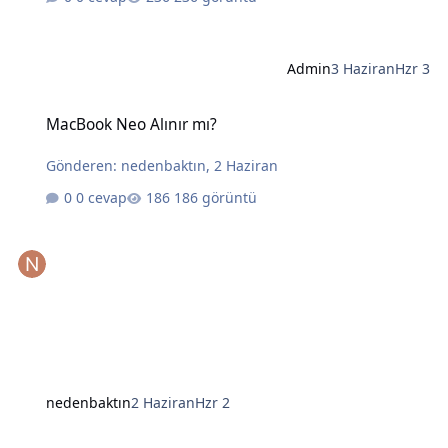
Admin
3 Haziran
Hzr 3
MacBook Neo Alınır mı?
MacBook Neo Alınır mı?
Gönderen:
nedenbaktın
,
2 Haziran
0 cevap
186 görüntü
nedenbaktın
2 Haziran
Hzr 2
Yapay Zekanın Kralı Gözünü Laptoplara Dikti: Intel ve AMD İçin Tehl