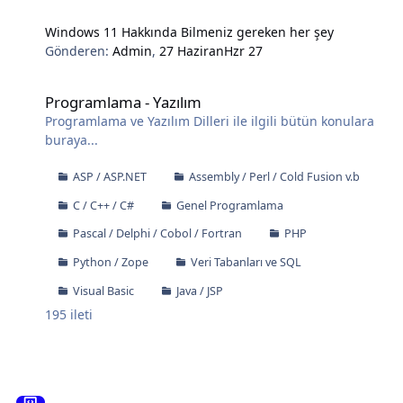
Windows 11 Hakkında Bilmeniz gereken her şey
Gönderen:
Admin
,
27 Haziran
Hzr 27
Programlama - Yazılım
Programlama - Yazılım
Programlama ve Yazılım Dilleri ile ilgili bütün konulara
buraya...
ASP / ASP.NET
Assembly / Perl / Cold Fusion v.b
C / C++ / C#
Genel Programlama
Pascal / Delphi / Cobol / Fortran
PHP
Python / Zope
Veri Tabanları ve SQL
Visual Basic
Java / JSP
195
ileti