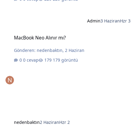
Admin
3 Haziran
Hzr 3
MacBook Neo Alınır mı?
MacBook Neo Alınır mı?
Gönderen:
nedenbaktın
,
2 Haziran
0 cevap
179 görüntü
nedenbaktın
2 Haziran
Hzr 2
Yapay Zekanın Kralı Gözünü Laptoplara Dikti: Intel ve AMD İçin Tehl