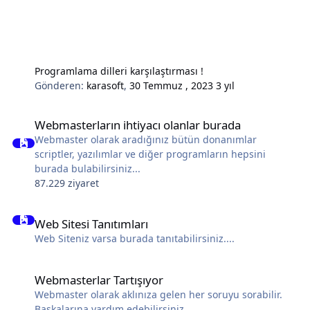
Programlama dilleri karşılaştırması !
Gönderen:
karasoft
,
30 Temmuz , 2023
3 yıl
Webmasterların ihtiyacı olanlar burada
Webmasterların ihtiyacı olanlar burada
Webmaster olarak aradığınız bütün donanımlar
scriptler, yazılımlar ve diğer programların hepsini
burada bulabilirsiniz...
87.229 ziyaret
Web Sitesi Tanıtımları
Web Sitesi Tanıtımları
Web Siteniz varsa burada tanıtabilirsiniz....
Webmasterlar Tartışıyor
Webmasterlar Tartışıyor
Webmaster olarak aklınıza gelen her soruyu sorabilir.
Başkalarına yardım edebilirsiniz.