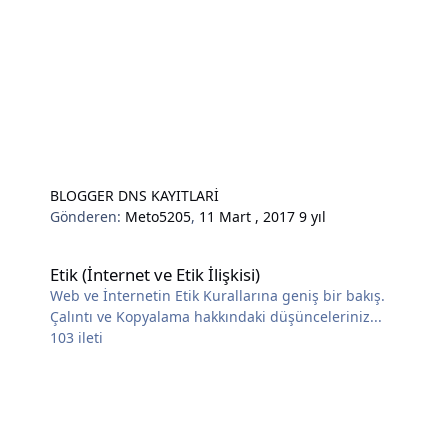
BLOGGER DNS KAYITLARİ
Gönderen:
Meto5205
,
11 Mart , 2017
9 yıl
Etik (İnternet ve Etik İlişkisi)
Etik (İnternet ve Etik İlişkisi)
Web ve İnternetin Etik Kurallarına geniş bir bakış.
Çalıntı ve Kopyalama hakkındaki düşünceleriniz...
103
ileti