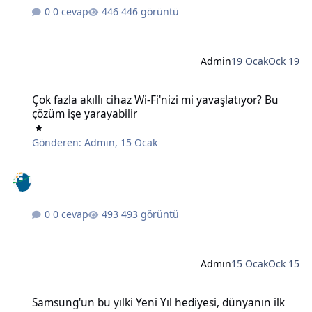
0 cevap
446 görüntü
Admin
19 Ocak
Ock 19
Çok fazla akıllı cihaz Wi-Fi'nizi mi yavaşlatıyor? Bu çözüm işe yaraya
Çok fazla akıllı cihaz Wi-Fi'nizi mi yavaşlatıyor? Bu
çözüm işe yarayabilir
Gönderen:
Admin
,
15 Ocak
0 cevap
493 görüntü
Admin
15 Ocak
Ock 15
Samsung'un bu yılki Yeni Yıl hediyesi, dünyanın ilk 6K 3D monitörü
Samsung'un bu yılki Yeni Yıl hediyesi, dünyanın ilk