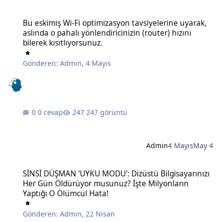
Bu eskimiş Wi-Fi optimizasyon tavsiyelerine uyarak, aslında o pahalı 
Bu eskimiş Wi-Fi optimizasyon tavsiyelerine uyarak,
aslında o pahalı yönlendiricinizin (router) hızını
bilerek kısıtlıyorsunuz.
Gönderen:
Admin
,
4 Mayıs
0 cevap
247 görüntü
Admin
4 Mayıs
May 4
SİNSİ DÜŞMAN 'UYKU MODU': Dizüstü Bilgisayarınızı Her Gün Öldü
SİNSİ DÜŞMAN 'UYKU MODU': Dizüstü Bilgisayarınızı
Her Gün Öldürüyor musunuz? İşte Milyonların
Yaptığı O Ölümcül Hata!
Gönderen:
Admin
,
22 Nisan