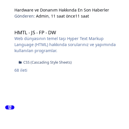
Hardware ve Donanım Hakkında En Son Haberler
Gönderen:
Admin
,
11 saat önce
11 saat
HMTL - JS - FP - DW
HMTL - JS - FP - DW
Web dünyasının temel taşı Hyper Text Markup
Language (HTML) hakkında sorularınız ve yapımında
kullanılan programlar.
CSS (Cascading Style Sheets)
68
ileti