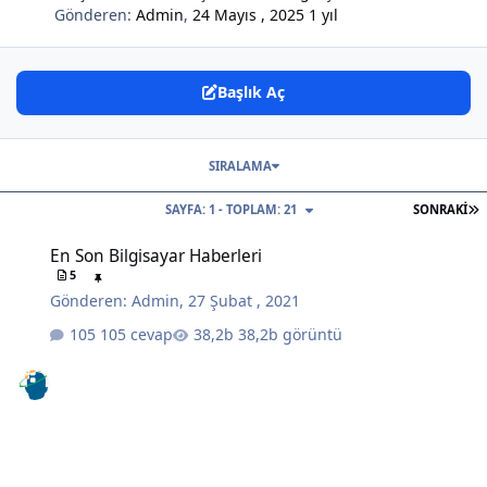
Gönderen:
Admin
,
24 Mayıs , 2025
1 yıl
Başlık Aç
SIRALAMA
S
SAYFA: 1 - TOPLAM: 21
SONRAKI
En Son Bilgisayar Haberleri
En Son Bilgisayar Haberleri
5
Gönderen:
Admin
,
27 Şubat , 2021
105 cevap
38,2b görüntü