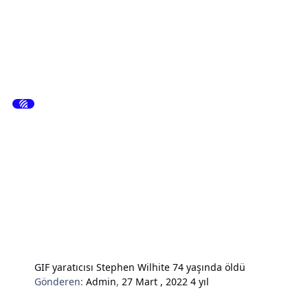
GIF yaratıcısı Stephen Wilhite 74 yaşında öldü
Gönderen:
Admin
,
27 Mart , 2022
4 yıl
Hardware & Donanım