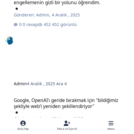
engellemenin gizli bir yolunu öğrendim.
Gönderen:
Admin
,
4 Aralık , 2025
0 cevap
452 görüntü
Admin
4 Aralık , 2025
Ara 4
Google, OpenAI'ı geride bırakmak için "bildiğimiz şekliyle web'i ye
Google, OpenAI'ı geride bırakmak için "bildiğimiz
şekliyle web'i yeniden şekillendiriyor"
Gönderen:
Admin
,
25 Kasım , 2025
0 cevap
495 görüntü
Giriş Yap
TIKLA ve Üye Ol
Menu