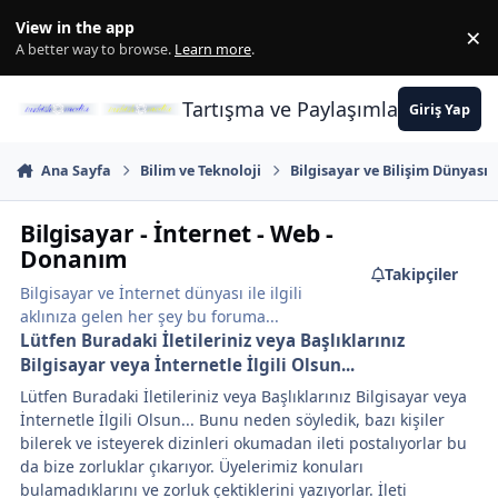
İçeriğe atla
View in the app
×
Di
A better way to browse.
Learn more
.
Tartışma ve Paylaşımların Merkez
Giriş Yap
Ana Sayfa
Bilim ve Teknoloji
Bilgisayar ve Bilişim Dünyası
Bilgisayar - İnternet - Web -
Donanım
Takipçiler
Bilgisayar ve İnternet dünyası ile ilgili
aklınıza gelen her şey bu foruma...
Lütfen Buradaki İletileriniz veya Başlıklarınız
Bilgisayar veya İnternetle İlgili Olsun...
Lütfen Buradaki İletileriniz veya Başlıklarınız Bilgisayar veya
İnternetle İlgili Olsun... Bunu neden söyledik, bazı kişiler
bilerek ve isteyerek dizinleri okumadan ileti postalıyorlar bu
da bize zorluklar çıkarıyor. Üyelerimiz konuları
bulamadıklarını ve zorluk çektiklerini yazıyorlar. İleti