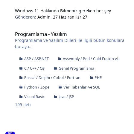
Windows 11 Hakkında Bilmeniz gereken her şey
Gönderen:
Admin
,
27 Haziran
Hzr 27
Programlama - Yazılım
Programlama - Yazılım
Programlama ve Yazılım Dilleri ile ilgili bütün konulara
buraya...
ASP / ASP.NET
Assembly / Perl / Cold Fusion v.b
C / C++ / C#
Genel Programlama
Pascal / Delphi / Cobol / Fortran
PHP
Python / Zope
Veri Tabanları ve SQL
Visual Basic
Java / JSP
195
ileti