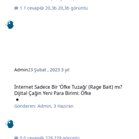
1 cevap
20,3b görüntü
Admin
23 Şubat , 2023
3 yıl
İnternet Sadece Bir 'Öfke Tuzağı' (Rage Bait) mı? Dijital Çağın Yeni 
İnternet Sadece Bir 'Öfke Tuzağı' (Rage Bait) mı?
Dijital Çağın Yeni Para Birimi: Öfke
Gönderen:
Admin
,
3 Haziran
0 cevap
229 görüntü