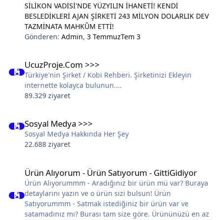
SİLİKON VADİSİ'NDE YÜZYILIN İHANETİ! KENDİ
BESLEDİKLERİ AJAN ŞİRKETİ 243 MİLYON DOLARLIK DEV
TAZMİNATA MAHKÛM ETTİ!
Gönderen:
Admin
,
3 Temmuz
Tem 3
UcuzProje.Com >>>
UcuzProje.Com >>>
Türkiye'nin Şirket / Kobi Rehberi. Şirketinizi Ekleyin
internette kolayca bulunun....
89.329 ziyaret
Sosyal Medya >>>
Sosyal Medya >>>
Sosyal Medya Hakkında Her Şey
22.688 ziyaret
Ürün Alıyorum - Ürün Satıyorum - GittiGidiyor
Ürün Alıyorum - Ürün Satıyorum - GittiGidiyor
Ürün Alıyorummm - Aradığınız bir ürün mü var? Buraya
detaylarını yazın ve o ürün sizi bulsun! Ürün
Satıyorummm - Satmak istediğiniz bir ürün var ve
satamadınız mı? Burası tam size göre. Ürününüzü en az