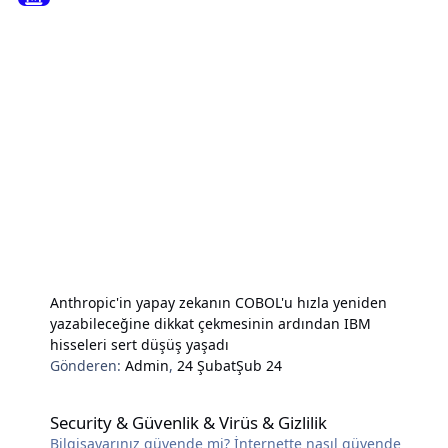
Anthropic'in yapay zekanın COBOL'u hızla yeniden
yazabileceğine dikkat çekmesinin ardından IBM
hisseleri sert düşüş yaşadı
Gönderen:
Admin
,
24 Şubat
Şub 24
Security & Güvenlik & Virüs & Gizlilik
Security & Güvenlik & Virüs & Gizlilik
Bilgisayarınız güvende mi? İnternette nasıl güvende