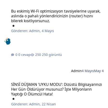
Bu eskimiş Wi-Fi optimizasyon tavsiyelerine uyarak, aslında o pahalı 
Bu eskimiş Wi-Fi optimizasyon tavsiyelerine uyarak,
aslında o pahalı yönlendiricinizin (router) hızını
bilerek kısıtlıyorsunuz.
Gönderen:
Admin
,
4 Mayıs
0 cevap
250 görüntü
Admin
4 Mayıs
May 4
SİNSİ DÜŞMAN 'UYKU MODU': Dizüstü Bilgisayarınızı Her Gün Öldü
SİNSİ DÜŞMAN 'UYKU MODU': Dizüstü Bilgisayarınızı
Her Gün Öldürüyor musunuz? İşte Milyonların
Yaptığı O Ölümcül Hata!
Gönderen:
Admin
,
22 Nisan