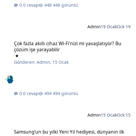
0 cevap
448 görüntü
Admin
19 Ocak
Ock 19
Çok fazla akıllı cihaz Wi-Fi'nizi mi yavaşlatıyor? Bu çözüm işe yaraya
Çok fazla akıllı cihaz Wi-Fi'nizi mi yavaşlatıyor? Bu
çözüm işe yarayabilir
Gönderen:
Admin
,
15 Ocak
0 cevap
494 görüntü
Admin
15 Ocak
Ock 15
Samsung'un bu yılki Yeni Yıl hediyesi, dünyanın ilk 6K 3D monitörü
Samsung'un bu yılki Yeni Yıl hediyesi, dünyanın ilk