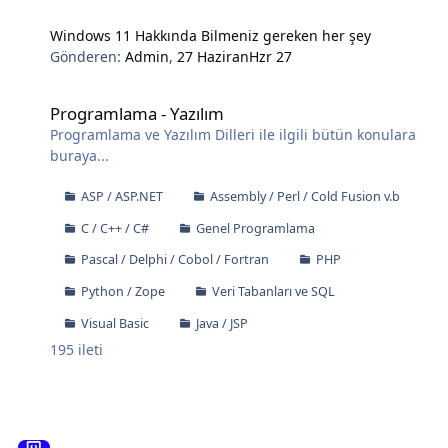
Windows 11 Hakkında Bilmeniz gereken her şey
Gönderen:
Admin
,
27 Haziran
Hzr 27
Programlama - Yazılım
Programlama - Yazılım
Programlama ve Yazılım Dilleri ile ilgili bütün konulara
buraya...
ASP / ASP.NET
Assembly / Perl / Cold Fusion v.b
C / C++ / C#
Genel Programlama
Pascal / Delphi / Cobol / Fortran
PHP
Python / Zope
Veri Tabanları ve SQL
Visual Basic
Java / JSP
195
ileti