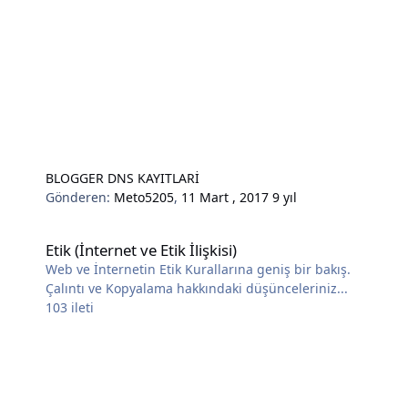
BLOGGER DNS KAYITLARİ
Gönderen:
Meto5205
,
11 Mart , 2017
9 yıl
Etik (İnternet ve Etik İlişkisi)
Etik (İnternet ve Etik İlişkisi)
Web ve İnternetin Etik Kurallarına geniş bir bakış.
Çalıntı ve Kopyalama hakkındaki düşünceleriniz...
103
ileti