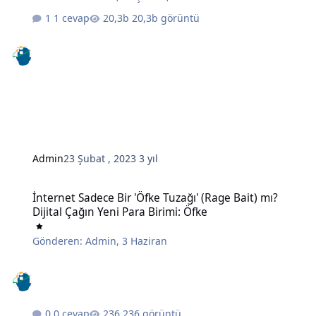
1 cevap
20,3b görüntü
Admin
23 Şubat , 2023
3 yıl
İnternet Sadece Bir 'Öfke Tuzağı' (Rage Bait) mı? Dijital Çağın Yeni 
İnternet Sadece Bir 'Öfke Tuzağı' (Rage Bait) mı?
Dijital Çağın Yeni Para Birimi: Öfke
Gönderen:
Admin
,
3 Haziran
0 cevap
236 görüntü