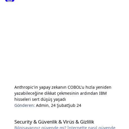
Anthropic'in yapay zekanın COBOL'u hızla yeniden
yazabileceğine dikkat çekmesinin ardından IBM
hisseleri sert düşüş yaşadı
Gönderen:
Admin
,
24 Şubat
Şub 24
Security & Güvenlik & Virüs & Gizlilik
Security & Güvenlik & Virüs & Gizlilik
Bilgisayarınız güvende mi? İnternette nasıl güvende