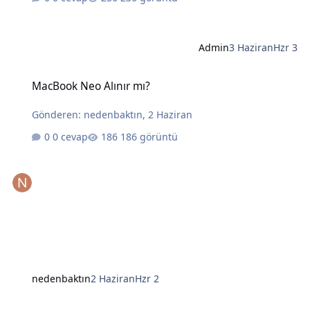
Admin
3 Haziran
Hzr 3
MacBook Neo Alınır mı?
MacBook Neo Alınır mı?
Gönderen:
nedenbaktın
,
2 Haziran
0 cevap
186 görüntü
nedenbaktın
2 Haziran
Hzr 2
Yapay Zekanın Kralı Gözünü Laptoplara Dikti: Intel ve AMD İçin Tehl