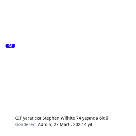
GIF yaratıcısı Stephen Wilhite 74 yaşında öldü
Gönderen:
Admin
,
27 Mart , 2022
4 yıl
Hardware & Donanım