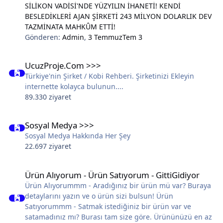
SİLİKON VADİSİ'NDE YÜZYILIN İHANETİ! KENDİ
BESLEDİKLERİ AJAN ŞİRKETİ 243 MİLYON DOLARLIK DEV
TAZMİNATA MAHKÛM ETTİ!
Gönderen:
Admin
,
3 Temmuz
Tem 3
UcuzProje.Com >>>
UcuzProje.Com >>>
Türkiye'nin Şirket / Kobi Rehberi. Şirketinizi Ekleyin
internette kolayca bulunun....
89.330 ziyaret
Sosyal Medya >>>
Sosyal Medya >>>
Sosyal Medya Hakkında Her Şey
22.697 ziyaret
Ürün Alıyorum - Ürün Satıyorum - GittiGidiyor
Ürün Alıyorum - Ürün Satıyorum - GittiGidiyor
Ürün Alıyorummm - Aradığınız bir ürün mü var? Buraya
detaylarını yazın ve o ürün sizi bulsun! Ürün
Satıyorummm - Satmak istediğiniz bir ürün var ve
satamadınız mı? Burası tam size göre. Ürününüzü en az