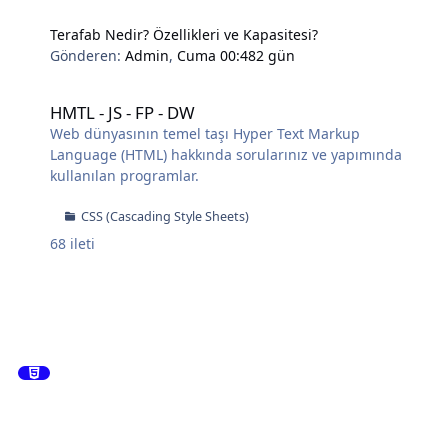
Terafab Nedir? Özellikleri ve Kapasitesi?
Gönderen:
Admin
,
Cuma 00:48
2 gün
HMTL - JS - FP - DW
HMTL - JS - FP - DW
Web dünyasının temel taşı Hyper Text Markup
Language (HTML) hakkında sorularınız ve yapımında
kullanılan programlar.
CSS (Cascading Style Sheets)
68
ileti