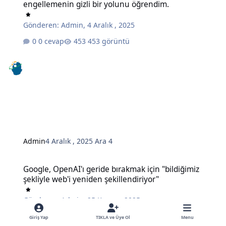
engellemenin gizli bir yolunu öğrendim.
Gönderen:
Admin
,
4 Aralık , 2025
0 cevap
453 görüntü
Admin
4 Aralık , 2025
Ara 4
Google, OpenAI'ı geride bırakmak için "bildiğimiz şekliyle web'i ye
Google, OpenAI'ı geride bırakmak için "bildiğimiz
şekliyle web'i yeniden şekillendiriyor"
Gönderen:
Admin
,
25 Kasım , 2025
0 cevap
496 görüntü
Giriş Yap
TIKLA ve Üye Ol
Menu