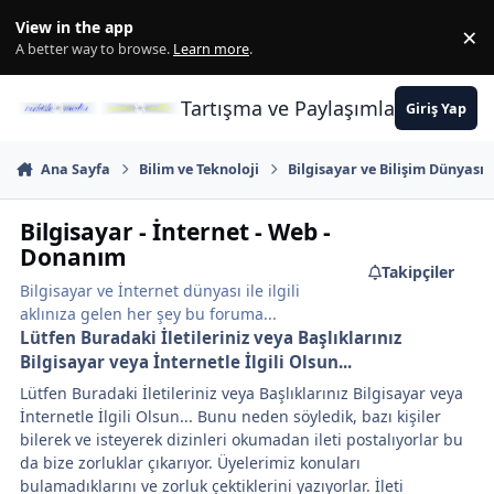
İçeriğe atla
View in the app
×
Di
A better way to browse.
Learn more
.
Tartışma ve Paylaşımların Merkez
Giriş Yap
Ana Sayfa
Bilim ve Teknoloji
Bilgisayar ve Bilişim Dünyası
Bilgisayar - İnternet - Web -
Donanım
Takipçiler
Bilgisayar ve İnternet dünyası ile ilgili
aklınıza gelen her şey bu foruma...
Lütfen Buradaki İletileriniz veya Başlıklarınız
Bilgisayar veya İnternetle İlgili Olsun...
Lütfen Buradaki İletileriniz veya Başlıklarınız Bilgisayar veya
İnternetle İlgili Olsun... Bunu neden söyledik, bazı kişiler
bilerek ve isteyerek dizinleri okumadan ileti postalıyorlar bu
da bize zorluklar çıkarıyor. Üyelerimiz konuları
bulamadıklarını ve zorluk çektiklerini yazıyorlar. İleti