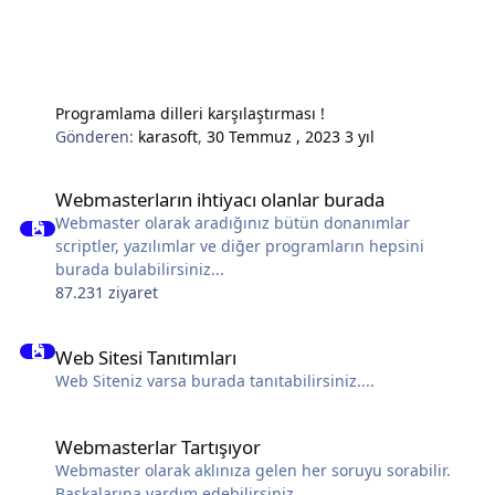
Programlama dilleri karşılaştırması !
Gönderen:
karasoft
,
30 Temmuz , 2023
3 yıl
Webmasterların ihtiyacı olanlar burada
Webmasterların ihtiyacı olanlar burada
Webmaster olarak aradığınız bütün donanımlar
scriptler, yazılımlar ve diğer programların hepsini
burada bulabilirsiniz...
87.231 ziyaret
Web Sitesi Tanıtımları
Web Sitesi Tanıtımları
Web Siteniz varsa burada tanıtabilirsiniz....
Webmasterlar Tartışıyor
Webmasterlar Tartışıyor
Webmaster olarak aklınıza gelen her soruyu sorabilir.
Başkalarına yardım edebilirsiniz.