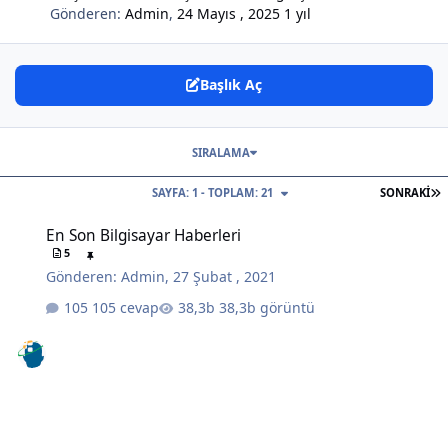
Gönderen:
Admin
,
24 Mayıs , 2025
1 yıl
Başlık Aç
SIRALAMA
S
SAYFA: 1 - TOPLAM: 21
SONRAKI
En Son Bilgisayar Haberleri
En Son Bilgisayar Haberleri
5
Gönderen:
Admin
,
27 Şubat , 2021
105 cevap
38,3b görüntü