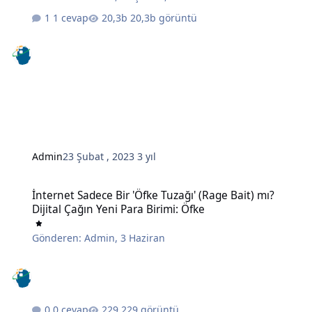
1 cevap
20,3b görüntü
Admin
23 Şubat , 2023
3 yıl
İnternet Sadece Bir 'Öfke Tuzağı' (Rage Bait) mı? Dijital Çağın Yeni 
İnternet Sadece Bir 'Öfke Tuzağı' (Rage Bait) mı?
Dijital Çağın Yeni Para Birimi: Öfke
Gönderen:
Admin
,
3 Haziran
0 cevap
229 görüntü