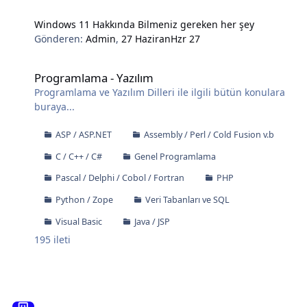
Windows 11 Hakkında Bilmeniz gereken her şey
Gönderen:
Admin
,
27 Haziran
Hzr 27
Programlama - Yazılım
Programlama - Yazılım
Programlama ve Yazılım Dilleri ile ilgili bütün konulara
buraya...
ASP / ASP.NET
Assembly / Perl / Cold Fusion v.b
C / C++ / C#
Genel Programlama
Pascal / Delphi / Cobol / Fortran
PHP
Python / Zope
Veri Tabanları ve SQL
Visual Basic
Java / JSP
195
ileti