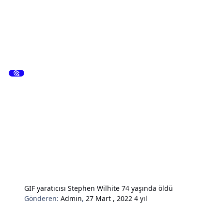
GIF yaratıcısı Stephen Wilhite 74 yaşında öldü
Gönderen:
Admin
,
27 Mart , 2022
4 yıl
Hardware & Donanım