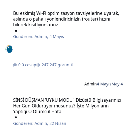
Bu eskimiş Wi-Fi optimizasyon tavsiyelerine uyarak, aslında o pahalı 
Bu eskimiş Wi-Fi optimizasyon tavsiyelerine uyarak,
aslında o pahalı yönlendiricinizin (router) hızını
bilerek kısıtlıyorsunuz.
Gönderen:
Admin
,
4 Mayıs
0 cevap
247 görüntü
Admin
4 Mayıs
May 4
SİNSİ DÜŞMAN 'UYKU MODU': Dizüstü Bilgisayarınızı Her Gün Öldü
SİNSİ DÜŞMAN 'UYKU MODU': Dizüstü Bilgisayarınızı
Her Gün Öldürüyor musunuz? İşte Milyonların
Yaptığı O Ölümcül Hata!
Gönderen:
Admin
,
22 Nisan