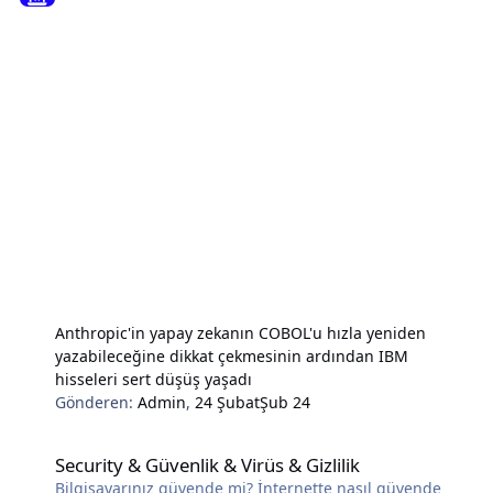
Anthropic'in yapay zekanın COBOL'u hızla yeniden
yazabileceğine dikkat çekmesinin ardından IBM
hisseleri sert düşüş yaşadı
Gönderen:
Admin
,
24 Şubat
Şub 24
Security & Güvenlik & Virüs & Gizlilik
Security & Güvenlik & Virüs & Gizlilik
Bilgisayarınız güvende mi? İnternette nasıl güvende