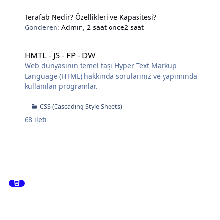
Terafab Nedir? Özellikleri ve Kapasitesi?
Gönderen:
Admin
,
2 saat önce
2 saat
HMTL - JS - FP - DW
HMTL - JS - FP - DW
Web dünyasının temel taşı Hyper Text Markup
Language (HTML) hakkında sorularınız ve yapımında
kullanılan programlar.
CSS (Cascading Style Sheets)
68
ileti