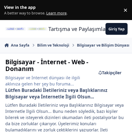
İçeriğe atla
View in the app
×
Di
A better way to browse.
Learn more
.
Tartışma ve Paylaşımların Merkez
Giriş Yap
Ana Sayfa
Bilim ve Teknoloji
Bilgisayar ve Bilişim Dünyası
Bilgisayar - İnternet - Web -
Donanım
Takipçiler
Bilgisayar ve İnternet dünyası ile ilgili
aklınıza gelen her şey bu foruma...
Lütfen Buradaki İletileriniz veya Başlıklarınız
Bilgisayar veya İnternetle İlgili Olsun...
Lütfen Buradaki İletileriniz veya Başlıklarınız Bilgisayar veya
İnternetle İlgili Olsun... Bunu neden söyledik, bazı kişiler
bilerek ve isteyerek dizinleri okumadan ileti postalıyorlar bu
da bize zorluklar çıkarıyor. Üyelerimiz konuları
bulamadıklarını ve zorluk çektiklerini yazıyorlar. İleti