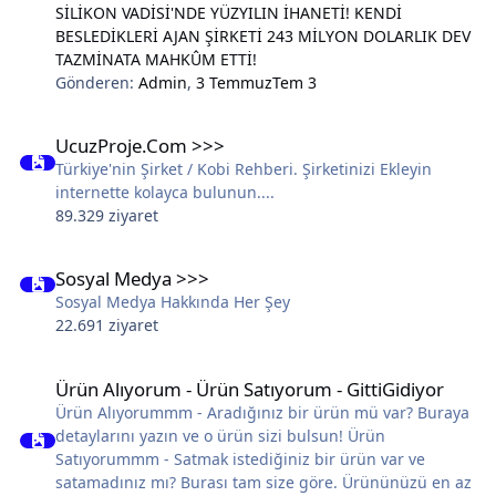
SİLİKON VADİSİ'NDE YÜZYILIN İHANETİ! KENDİ
BESLEDİKLERİ AJAN ŞİRKETİ 243 MİLYON DOLARLIK DEV
TAZMİNATA MAHKÛM ETTİ!
Gönderen:
Admin
,
3 Temmuz
Tem 3
UcuzProje.Com >>>
UcuzProje.Com >>>
Türkiye'nin Şirket / Kobi Rehberi. Şirketinizi Ekleyin
internette kolayca bulunun....
89.329 ziyaret
Sosyal Medya >>>
Sosyal Medya >>>
Sosyal Medya Hakkında Her Şey
22.691 ziyaret
Ürün Alıyorum - Ürün Satıyorum - GittiGidiyor
Ürün Alıyorum - Ürün Satıyorum - GittiGidiyor
Ürün Alıyorummm - Aradığınız bir ürün mü var? Buraya
detaylarını yazın ve o ürün sizi bulsun! Ürün
Satıyorummm - Satmak istediğiniz bir ürün var ve
satamadınız mı? Burası tam size göre. Ürününüzü en az