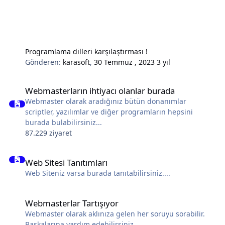
Programlama dilleri karşılaştırması !
Gönderen:
karasoft
,
30 Temmuz , 2023
3 yıl
Webmasterların ihtiyacı olanlar burada
Webmasterların ihtiyacı olanlar burada
Webmaster olarak aradığınız bütün donanımlar
scriptler, yazılımlar ve diğer programların hepsini
burada bulabilirsiniz...
87.229 ziyaret
Web Sitesi Tanıtımları
Web Sitesi Tanıtımları
Web Siteniz varsa burada tanıtabilirsiniz....
Webmasterlar Tartışıyor
Webmasterlar Tartışıyor
Webmaster olarak aklınıza gelen her soruyu sorabilir.
Başkalarına yardım edebilirsiniz.