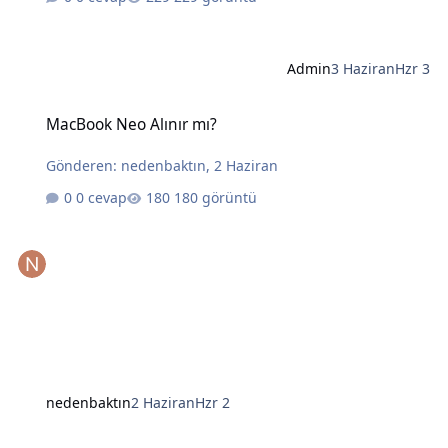
Admin
3 Haziran
Hzr 3
MacBook Neo Alınır mı?
MacBook Neo Alınır mı?
Gönderen:
nedenbaktın
,
2 Haziran
0 cevap
180 görüntü
nedenbaktın
2 Haziran
Hzr 2
Yapay Zekanın Kralı Gözünü Laptoplara Dikti: Intel ve AMD İçin Tehl