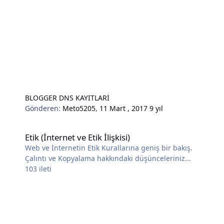
BLOGGER DNS KAYITLARİ
Gönderen:
Meto5205
,
11 Mart , 2017
9 yıl
Etik (İnternet ve Etik İlişkisi)
Etik (İnternet ve Etik İlişkisi)
Web ve İnternetin Etik Kurallarına geniş bir bakış.
Çalıntı ve Kopyalama hakkındaki düşünceleriniz...
103
ileti