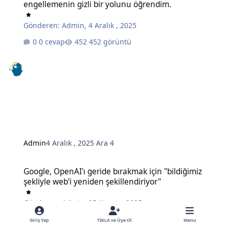
engellemenin gizli bir yolunu öğrendim.
Gönderen:
Admin
,
4 Aralık , 2025
0 cevap
452 görüntü
Admin
4 Aralık , 2025
Ara 4
Google, OpenAI'ı geride bırakmak için "bildiğimiz şekliyle web'i ye
Google, OpenAI'ı geride bırakmak için "bildiğimiz
şekliyle web'i yeniden şekillendiriyor"
Gönderen:
Admin
,
25 Kasım , 2025
0 cevap
495 görüntü
Giriş Yap
TIKLA ve Üye Ol
Menu