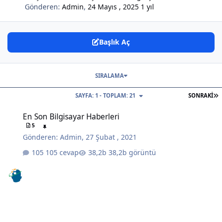
Gönderen:
Admin
,
24 Mayıs , 2025
1 yıl
Başlık Aç
SIRALAMA
S
SAYFA: 1 - TOPLAM: 21
SONRAKI
En Son Bilgisayar Haberleri
En Son Bilgisayar Haberleri
5
Gönderen:
Admin
,
27 Şubat , 2021
105 cevap
38,2b görüntü