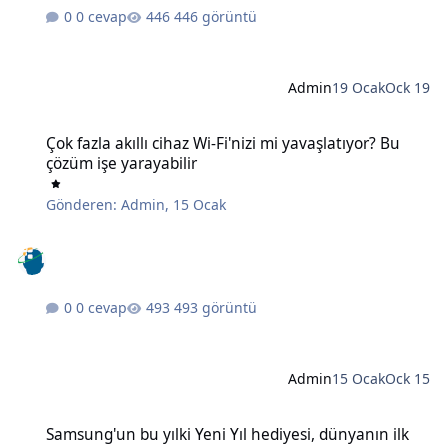
0 cevap
446 görüntü
Admin
19 Ocak
Ock 19
Çok fazla akıllı cihaz Wi-Fi'nizi mi yavaşlatıyor? Bu çözüm işe yaraya
Çok fazla akıllı cihaz Wi-Fi'nizi mi yavaşlatıyor? Bu
çözüm işe yarayabilir
Gönderen:
Admin
,
15 Ocak
0 cevap
493 görüntü
Admin
15 Ocak
Ock 15
Samsung'un bu yılki Yeni Yıl hediyesi, dünyanın ilk 6K 3D monitörü
Samsung'un bu yılki Yeni Yıl hediyesi, dünyanın ilk