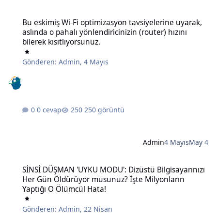
Bu eskimiş Wi-Fi optimizasyon tavsiyelerine uyarak, aslında o pahalı 
Bu eskimiş Wi-Fi optimizasyon tavsiyelerine uyarak,
aslında o pahalı yönlendiricinizin (router) hızını
bilerek kısıtlıyorsunuz.
Gönderen:
Admin
,
4 Mayıs
0 cevap
250 görüntü
Admin
4 Mayıs
May 4
SİNSİ DÜŞMAN 'UYKU MODU': Dizüstü Bilgisayarınızı Her Gün Öldü
SİNSİ DÜŞMAN 'UYKU MODU': Dizüstü Bilgisayarınızı
Her Gün Öldürüyor musunuz? İşte Milyonların
Yaptığı O Ölümcül Hata!
Gönderen:
Admin
,
22 Nisan