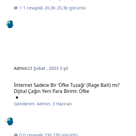
1 cevap
20,3b görüntü
Admin
23 Şubat , 2023
3 yıl
İnternet Sadece Bir 'Öfke Tuzağı' (Rage Bait) mı? Dijital Çağın Yeni 
İnternet Sadece Bir 'Öfke Tuzağı' (Rage Bait) mı?
Dijital Çağın Yeni Para Birimi: Öfke
Gönderen:
Admin
,
3 Haziran
0 cevap
236 görüntü