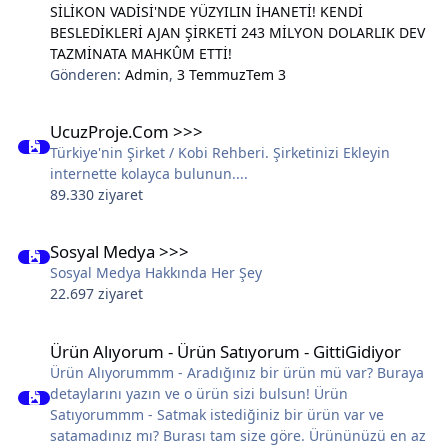
SİLİKON VADİSİ'NDE YÜZYILIN İHANETİ! KENDİ
BESLEDİKLERİ AJAN ŞİRKETİ 243 MİLYON DOLARLIK DEV
TAZMİNATA MAHKÛM ETTİ!
Gönderen:
Admin
,
3 Temmuz
Tem 3
UcuzProje.Com >>>
UcuzProje.Com >>>
Türkiye'nin Şirket / Kobi Rehberi. Şirketinizi Ekleyin
internette kolayca bulunun....
89.330 ziyaret
Sosyal Medya >>>
Sosyal Medya >>>
Sosyal Medya Hakkında Her Şey
22.697 ziyaret
Ürün Alıyorum - Ürün Satıyorum - GittiGidiyor
Ürün Alıyorum - Ürün Satıyorum - GittiGidiyor
Ürün Alıyorummm - Aradığınız bir ürün mü var? Buraya
detaylarını yazın ve o ürün sizi bulsun! Ürün
Satıyorummm - Satmak istediğiniz bir ürün var ve
satamadınız mı? Burası tam size göre. Ürününüzü en az