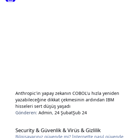
Anthropic'in yapay zekanın COBOL'u hızla yeniden
yazabileceğine dikkat çekmesinin ardından IBM
hisseleri sert düşüş yaşadı
Gönderen:
Admin
,
24 Şubat
Şub 24
Security & Güvenlik & Virüs & Gizlilik
Security & Güvenlik & Virüs & Gizlilik
Bilgisayarınız güvende mi? İnternette nasıl güvende