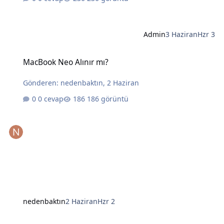
Admin
3 Haziran
Hzr 3
MacBook Neo Alınır mı?
MacBook Neo Alınır mı?
Gönderen:
nedenbaktın
,
2 Haziran
0 cevap
186 görüntü
nedenbaktın
2 Haziran
Hzr 2
Yapay Zekanın Kralı Gözünü Laptoplara Dikti: Intel ve AMD İçin Tehl