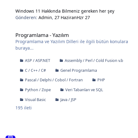
Windows 11 Hakkında Bilmeniz gereken her şey
Gönderen:
Admin
,
27 Haziran
Hzr 27
Programlama - Yazılım
Programlama - Yazılım
Programlama ve Yazılım Dilleri ile ilgili bütün konulara
buraya...
ASP / ASP.NET
Assembly / Perl / Cold Fusion v.b
C / C++ / C#
Genel Programlama
Pascal / Delphi / Cobol / Fortran
PHP
Python / Zope
Veri Tabanları ve SQL
Visual Basic
Java / JSP
195
ileti