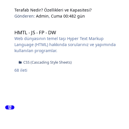
Terafab Nedir? Özellikleri ve Kapasitesi?
Gönderen:
Admin
,
Cuma 00:48
2 gün
HMTL - JS - FP - DW
HMTL - JS - FP - DW
Web dünyasının temel taşı Hyper Text Markup
Language (HTML) hakkında sorularınız ve yapımında
kullanılan programlar.
CSS (Cascading Style Sheets)
68
ileti