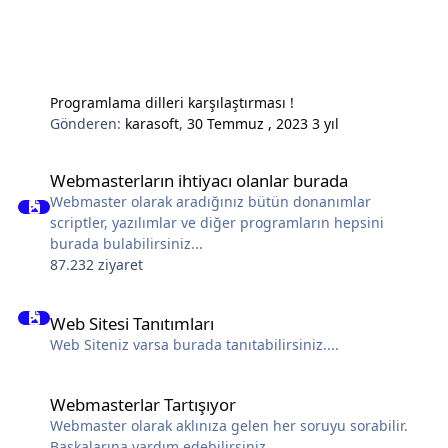
Programlama dilleri karşılaştırması !
Gönderen:
karasoft
,
30 Temmuz , 2023
3 yıl
Webmasterların ihtiyacı olanlar burada
Webmasterların ihtiyacı olanlar burada
Webmaster olarak aradığınız bütün donanımlar
scriptler, yazılımlar ve diğer programların hepsini
burada bulabilirsiniz...
87.232 ziyaret
Web Sitesi Tanıtımları
Web Sitesi Tanıtımları
Web Siteniz varsa burada tanıtabilirsiniz....
Webmasterlar Tartışıyor
Webmasterlar Tartışıyor
Webmaster olarak aklınıza gelen her soruyu sorabilir.
Başkalarına yardım edebilirsiniz.