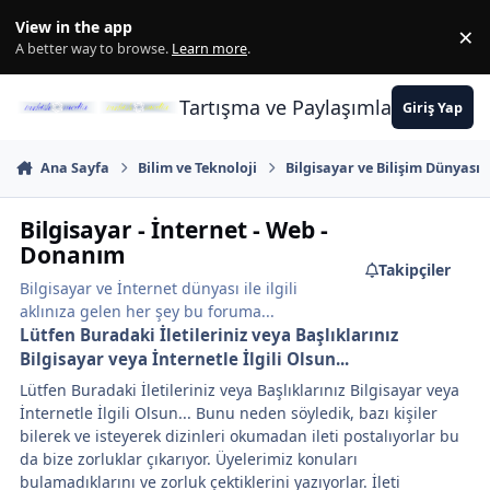
İçeriğe atla
View in the app
×
Di
A better way to browse.
Learn more
.
Tartışma ve Paylaşımların Merkez
Giriş Yap
Ana Sayfa
Bilim ve Teknoloji
Bilgisayar ve Bilişim Dünyası
Bilgisayar - İnternet - Web -
Donanım
Takipçiler
Bilgisayar ve İnternet dünyası ile ilgili
aklınıza gelen her şey bu foruma...
Lütfen Buradaki İletileriniz veya Başlıklarınız
Bilgisayar veya İnternetle İlgili Olsun...
Lütfen Buradaki İletileriniz veya Başlıklarınız Bilgisayar veya
İnternetle İlgili Olsun... Bunu neden söyledik, bazı kişiler
bilerek ve isteyerek dizinleri okumadan ileti postalıyorlar bu
da bize zorluklar çıkarıyor. Üyelerimiz konuları
bulamadıklarını ve zorluk çektiklerini yazıyorlar. İleti