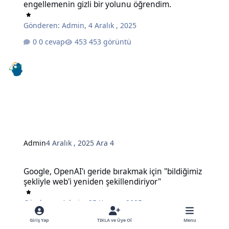
engellemenin gizli bir yolunu öğrendim.
Gönderen:
Admin
,
4 Aralık , 2025
0 cevap
453 görüntü
Admin
4 Aralık , 2025
Ara 4
Google, OpenAI'ı geride bırakmak için "bildiğimiz şekliyle web'i ye
Google, OpenAI'ı geride bırakmak için "bildiğimiz
şekliyle web'i yeniden şekillendiriyor"
Gönderen:
Admin
,
25 Kasım , 2025
0 cevap
497 görüntü
Giriş Yap
TIKLA ve Üye Ol
Menu