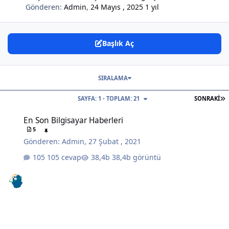
Gönderen:
Admin
,
24 Mayıs , 2025
1 yıl
Başlık Aç
SIRALAMA
S
SAYFA: 1 - TOPLAM: 21
SONRAKI
En Son Bilgisayar Haberleri
En Son Bilgisayar Haberleri
5
Gönderen:
Admin
,
27 Şubat , 2021
105 cevap
38,4b görüntü