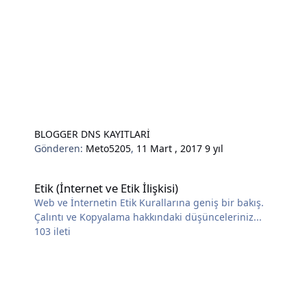
BLOGGER DNS KAYITLARİ
Gönderen:
Meto5205
,
11 Mart , 2017
9 yıl
Etik (İnternet ve Etik İlişkisi)
Etik (İnternet ve Etik İlişkisi)
Web ve İnternetin Etik Kurallarına geniş bir bakış.
Çalıntı ve Kopyalama hakkındaki düşünceleriniz...
103
ileti