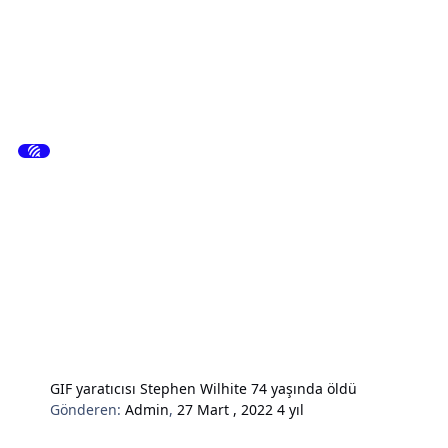
GIF yaratıcısı Stephen Wilhite 74 yaşında öldü
Gönderen:
Admin
,
27 Mart , 2022
4 yıl
Hardware & Donanım