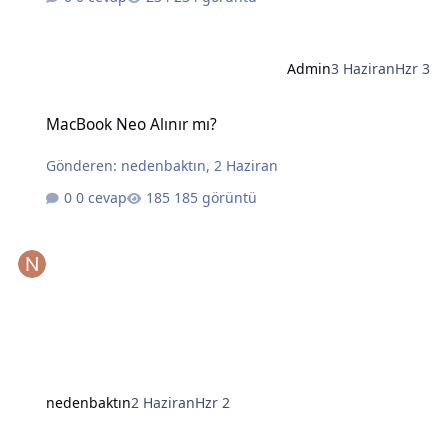
Admin
3 Haziran
Hzr 3
MacBook Neo Alınır mı?
MacBook Neo Alınır mı?
Gönderen:
nedenbaktın
,
2 Haziran
0 cevap
185 görüntü
nedenbaktın
2 Haziran
Hzr 2
Yapay Zekanın Kralı Gözünü Laptoplara Dikti: Intel ve AMD İçin Tehl