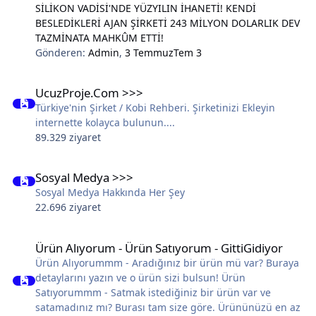
SİLİKON VADİSİ'NDE YÜZYILIN İHANETİ! KENDİ
BESLEDİKLERİ AJAN ŞİRKETİ 243 MİLYON DOLARLIK DEV
TAZMİNATA MAHKÛM ETTİ!
Gönderen:
Admin
,
3 Temmuz
Tem 3
UcuzProje.Com >>>
UcuzProje.Com >>>
Türkiye'nin Şirket / Kobi Rehberi. Şirketinizi Ekleyin
internette kolayca bulunun....
89.329 ziyaret
Sosyal Medya >>>
Sosyal Medya >>>
Sosyal Medya Hakkında Her Şey
22.696 ziyaret
Ürün Alıyorum - Ürün Satıyorum - GittiGidiyor
Ürün Alıyorum - Ürün Satıyorum - GittiGidiyor
Ürün Alıyorummm - Aradığınız bir ürün mü var? Buraya
detaylarını yazın ve o ürün sizi bulsun! Ürün
Satıyorummm - Satmak istediğiniz bir ürün var ve
satamadınız mı? Burası tam size göre. Ürününüzü en az