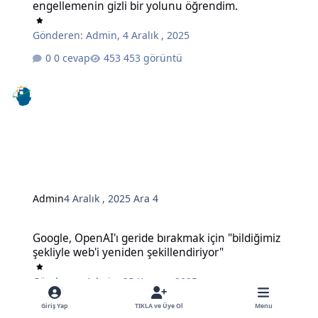
engellemenin gizli bir yolunu öğrendim.
Gönderen:
Admin
,
4 Aralık , 2025
0 cevap
453 görüntü
Admin
4 Aralık , 2025
Ara 4
Google, OpenAI'ı geride bırakmak için "bildiğimiz şekliyle web'i ye
Google, OpenAI'ı geride bırakmak için "bildiğimiz
şekliyle web'i yeniden şekillendiriyor"
Gönderen:
Admin
,
25 Kasım , 2025
0 cevap
495 görüntü
Giriş Yap
TIKLA ve Üye Ol
Menu