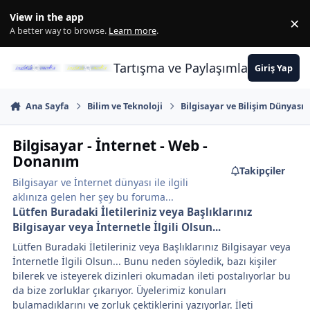
İçeriğe atla
View in the app
×
Di
A better way to browse.
Learn more
.
Tartışma ve Paylaşımların Merkez
Giriş Yap
Ana Sayfa
Bilim ve Teknoloji
Bilgisayar ve Bilişim Dünyası
Bilgisayar - İnternet - Web -
Donanım
Takipçiler
Bilgisayar ve İnternet dünyası ile ilgili
aklınıza gelen her şey bu foruma...
Lütfen Buradaki İletileriniz veya Başlıklarınız
Bilgisayar veya İnternetle İlgili Olsun...
Lütfen Buradaki İletileriniz veya Başlıklarınız Bilgisayar veya
İnternetle İlgili Olsun... Bunu neden söyledik, bazı kişiler
bilerek ve isteyerek dizinleri okumadan ileti postalıyorlar bu
da bize zorluklar çıkarıyor. Üyelerimiz konuları
bulamadıklarını ve zorluk çektiklerini yazıyorlar. İleti