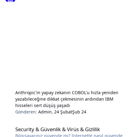
Anthropic'in yapay zekanın COBOL'u hızla yeniden
yazabileceğine dikkat çekmesinin ardından IBM
hisseleri sert düşüş yaşadı
Gönderen:
Admin
,
24 Şubat
Şub 24
Security & Güvenlik & Virüs & Gizlilik
Security & Güvenlik & Virüs & Gizlilik
Bilgisayarınız güvende mi? İnternette nasıl güvende