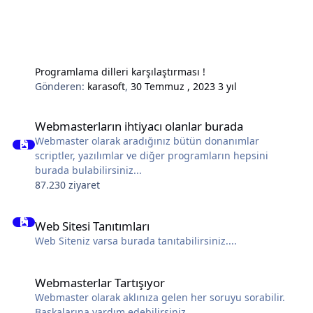
Programlama dilleri karşılaştırması !
Gönderen:
karasoft
,
30 Temmuz , 2023
3 yıl
Webmasterların ihtiyacı olanlar burada
Webmasterların ihtiyacı olanlar burada
Webmaster olarak aradığınız bütün donanımlar
scriptler, yazılımlar ve diğer programların hepsini
burada bulabilirsiniz...
87.230 ziyaret
Web Sitesi Tanıtımları
Web Sitesi Tanıtımları
Web Siteniz varsa burada tanıtabilirsiniz....
Webmasterlar Tartışıyor
Webmasterlar Tartışıyor
Webmaster olarak aklınıza gelen her soruyu sorabilir.
Başkalarına yardım edebilirsiniz.