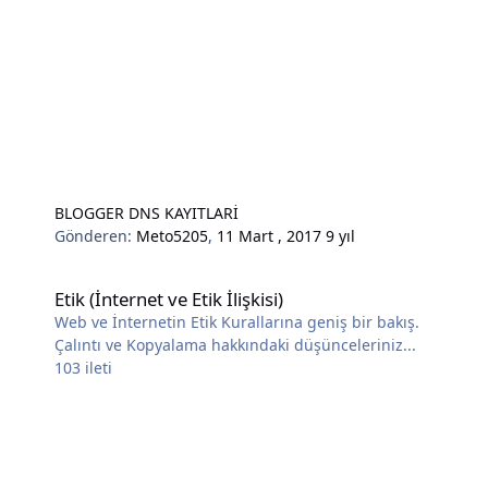
BLOGGER DNS KAYITLARİ
Gönderen:
Meto5205
,
11 Mart , 2017
9 yıl
Etik (İnternet ve Etik İlişkisi)
Etik (İnternet ve Etik İlişkisi)
Web ve İnternetin Etik Kurallarına geniş bir bakış.
Çalıntı ve Kopyalama hakkındaki düşünceleriniz...
103
ileti