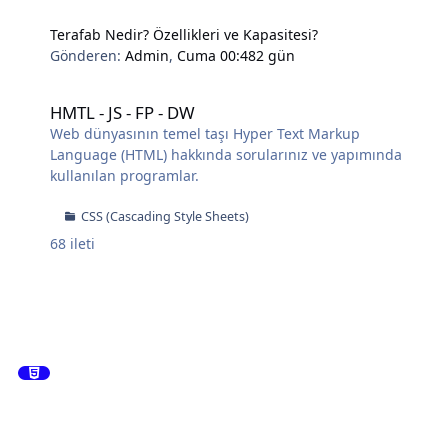
Terafab Nedir? Özellikleri ve Kapasitesi?
Gönderen:
Admin
,
Cuma 00:48
2 gün
HMTL - JS - FP - DW
HMTL - JS - FP - DW
Web dünyasının temel taşı Hyper Text Markup
Language (HTML) hakkında sorularınız ve yapımında
kullanılan programlar.
CSS (Cascading Style Sheets)
68
ileti