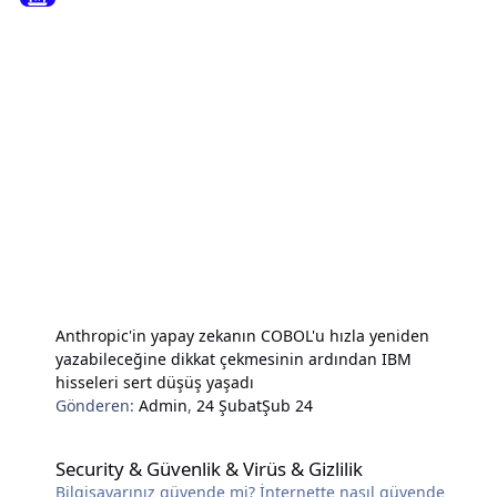
Anthropic'in yapay zekanın COBOL'u hızla yeniden
yazabileceğine dikkat çekmesinin ardından IBM
hisseleri sert düşüş yaşadı
Gönderen:
Admin
,
24 Şubat
Şub 24
Security & Güvenlik & Virüs & Gizlilik
Security & Güvenlik & Virüs & Gizlilik
Bilgisayarınız güvende mi? İnternette nasıl güvende