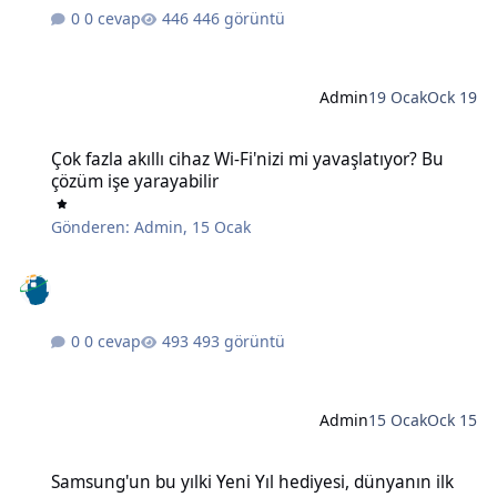
0 cevap
446 görüntü
Admin
19 Ocak
Ock 19
Çok fazla akıllı cihaz Wi-Fi'nizi mi yavaşlatıyor? Bu çözüm işe yaraya
Çok fazla akıllı cihaz Wi-Fi'nizi mi yavaşlatıyor? Bu
çözüm işe yarayabilir
Gönderen:
Admin
,
15 Ocak
0 cevap
493 görüntü
Admin
15 Ocak
Ock 15
Samsung'un bu yılki Yeni Yıl hediyesi, dünyanın ilk 6K 3D monitörü
Samsung'un bu yılki Yeni Yıl hediyesi, dünyanın ilk