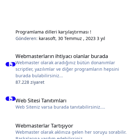
Programlama dilleri karşılaştırması !
Gönderen:
karasoft
,
30 Temmuz , 2023
3 yıl
Webmasterların ihtiyacı olanlar burada
Webmasterların ihtiyacı olanlar burada
Webmaster olarak aradığınız bütün donanımlar
scriptler, yazılımlar ve diğer programların hepsini
burada bulabilirsiniz...
87.228 ziyaret
Web Sitesi Tanıtımları
Web Sitesi Tanıtımları
Web Siteniz varsa burada tanıtabilirsiniz....
Webmasterlar Tartışıyor
Webmasterlar Tartışıyor
Webmaster olarak aklınıza gelen her soruyu sorabilir.
Başkalarına yardım edebilirsiniz.