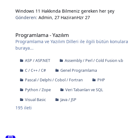
Windows 11 Hakkında Bilmeniz gereken her şey
Gönderen:
Admin
,
27 Haziran
Hzr 27
Programlama - Yazılım
Programlama - Yazılım
Programlama ve Yazılım Dilleri ile ilgili bütün konulara
buraya...
ASP / ASP.NET
Assembly / Perl / Cold Fusion v.b
C / C++ / C#
Genel Programlama
Pascal / Delphi / Cobol / Fortran
PHP
Python / Zope
Veri Tabanları ve SQL
Visual Basic
Java / JSP
195
ileti