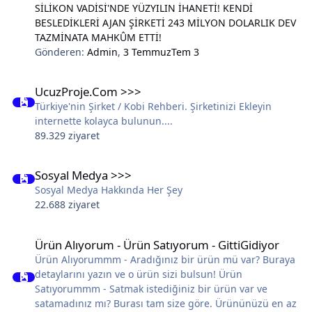
SİLİKON VADİSİ'NDE YÜZYILIN İHANETİ! KENDİ
BESLEDİKLERİ AJAN ŞİRKETİ 243 MİLYON DOLARLIK DEV
TAZMİNATA MAHKÛM ETTİ!
Gönderen:
Admin
,
3 Temmuz
Tem 3
UcuzProje.Com >>>
UcuzProje.Com >>>
Türkiye'nin Şirket / Kobi Rehberi. Şirketinizi Ekleyin
internette kolayca bulunun....
89.329 ziyaret
Sosyal Medya >>>
Sosyal Medya >>>
Sosyal Medya Hakkında Her Şey
22.688 ziyaret
Ürün Alıyorum - Ürün Satıyorum - GittiGidiyor
Ürün Alıyorum - Ürün Satıyorum - GittiGidiyor
Ürün Alıyorummm - Aradığınız bir ürün mü var? Buraya
detaylarını yazın ve o ürün sizi bulsun! Ürün
Satıyorummm - Satmak istediğiniz bir ürün var ve
satamadınız mı? Burası tam size göre. Ürününüzü en az