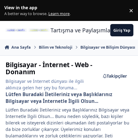
İçeriğe atla
View in the app
×
Di
A better way to browse.
Learn more
.
Tartışma ve Paylaşımların Merkez
Giriş Yap
Ana Sayfa
Bilim ve Teknoloji
Bilgisayar ve Bilişim Dünyası
Bilgisayar - İnternet - Web -
Donanım
Takipçiler
Bilgisayar ve İnternet dünyası ile ilgili
aklınıza gelen her şey bu foruma...
Lütfen Buradaki İletileriniz veya Başlıklarınız
Bilgisayar veya İnternetle İlgili Olsun...
Lütfen Buradaki İletileriniz veya Başlıklarınız Bilgisayar veya
İnternetle İlgili Olsun... Bunu neden söyledik, bazı kişiler
bilerek ve isteyerek dizinleri okumadan ileti postalıyorlar bu
da bize zorluklar çıkarıyor. Üyelerimiz konuları
bulamadıklarını ve zorluk çektiklerini yazıyorlar. İleti