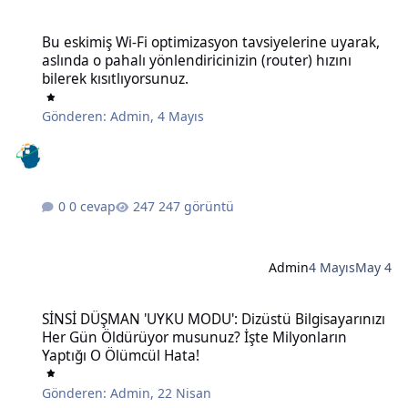
Bu eskimiş Wi-Fi optimizasyon tavsiyelerine uyarak, aslında o pahalı 
Bu eskimiş Wi-Fi optimizasyon tavsiyelerine uyarak,
aslında o pahalı yönlendiricinizin (router) hızını
bilerek kısıtlıyorsunuz.
Gönderen:
Admin
,
4 Mayıs
0 cevap
247 görüntü
Admin
4 Mayıs
May 4
SİNSİ DÜŞMAN 'UYKU MODU': Dizüstü Bilgisayarınızı Her Gün Öldü
SİNSİ DÜŞMAN 'UYKU MODU': Dizüstü Bilgisayarınızı
Her Gün Öldürüyor musunuz? İşte Milyonların
Yaptığı O Ölümcül Hata!
Gönderen:
Admin
,
22 Nisan