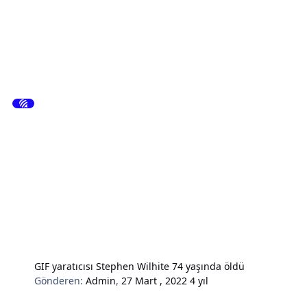
GIF yaratıcısı Stephen Wilhite 74 yaşında öldü
Gönderen:
Admin
,
27 Mart , 2022
4 yıl
Hardware & Donanım