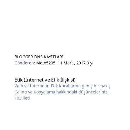
BLOGGER DNS KAYITLARİ
Gönderen:
Meto5205
,
11 Mart , 2017
9 yıl
Etik (İnternet ve Etik İlişkisi)
Etik (İnternet ve Etik İlişkisi)
Web ve İnternetin Etik Kurallarına geniş bir bakış.
Çalıntı ve Kopyalama hakkındaki düşünceleriniz...
103
ileti