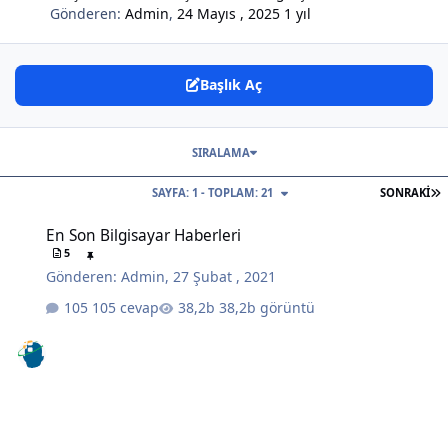
Gönderen:
Admin
,
24 Mayıs , 2025
1 yıl
Başlık Aç
SIRALAMA
S
SAYFA: 1 - TOPLAM: 21
SONRAKI
En Son Bilgisayar Haberleri
En Son Bilgisayar Haberleri
5
Gönderen:
Admin
,
27 Şubat , 2021
105 cevap
38,2b görüntü