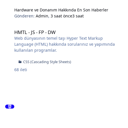
Hardware ve Donanım Hakkında En Son Haberler
Gönderen:
Admin
,
3 saat önce
3 saat
HMTL - JS - FP - DW
HMTL - JS - FP - DW
Web dünyasının temel taşı Hyper Text Markup
Language (HTML) hakkında sorularınız ve yapımında
kullanılan programlar.
CSS (Cascading Style Sheets)
68
ileti