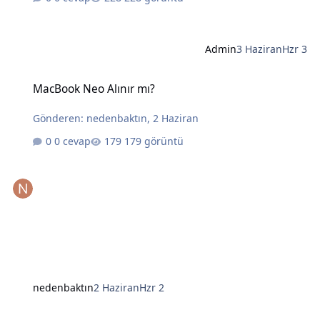
Admin
3 Haziran
Hzr 3
MacBook Neo Alınır mı?
MacBook Neo Alınır mı?
Gönderen:
nedenbaktın
,
2 Haziran
0 cevap
179 görüntü
nedenbaktın
2 Haziran
Hzr 2
Yapay Zekanın Kralı Gözünü Laptoplara Dikti: Intel ve AMD İçin Tehl