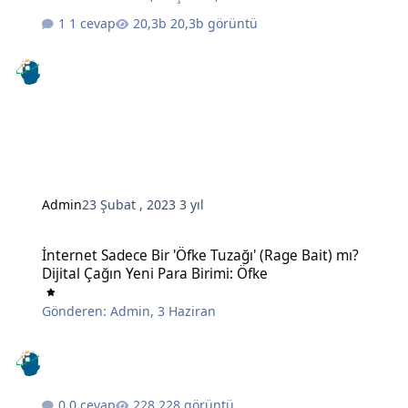
1 cevap
20,3b görüntü
Admin
23 Şubat , 2023
3 yıl
İnternet Sadece Bir 'Öfke Tuzağı' (Rage Bait) mı? Dijital Çağın Yeni 
İnternet Sadece Bir 'Öfke Tuzağı' (Rage Bait) mı?
Dijital Çağın Yeni Para Birimi: Öfke
Gönderen:
Admin
,
3 Haziran
0 cevap
228 görüntü