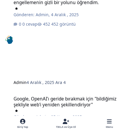
engellemenin gizli bir yolunu öğrendim.
Gönderen:
Admin
,
4 Aralık , 2025
0 cevap
452 görüntü
Admin
4 Aralık , 2025
Ara 4
Google, OpenAI'ı geride bırakmak için "bildiğimiz şekliyle web'i ye
Google, OpenAI'ı geride bırakmak için "bildiğimiz
şekliyle web'i yeniden şekillendiriyor"
Gönderen:
Admin
,
25 Kasım , 2025
0 cevap
495 görüntü
Giriş Yap
TIKLA ve Üye Ol
Menu