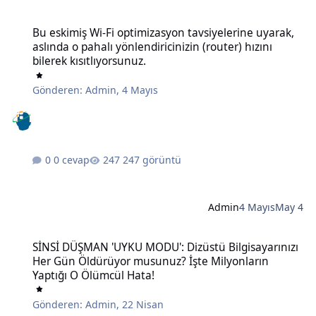
Bu eskimiş Wi-Fi optimizasyon tavsiyelerine uyarak, aslında o pahalı 
Bu eskimiş Wi-Fi optimizasyon tavsiyelerine uyarak,
aslında o pahalı yönlendiricinizin (router) hızını
bilerek kısıtlıyorsunuz.
Gönderen:
Admin
,
4 Mayıs
0 cevap
247 görüntü
Admin
4 Mayıs
May 4
SİNSİ DÜŞMAN 'UYKU MODU': Dizüstü Bilgisayarınızı Her Gün Öldü
SİNSİ DÜŞMAN 'UYKU MODU': Dizüstü Bilgisayarınızı
Her Gün Öldürüyor musunuz? İşte Milyonların
Yaptığı O Ölümcül Hata!
Gönderen:
Admin
,
22 Nisan