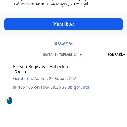
Gönderen:
Admin
,
24 Mayıs , 2025
1 yıl
Başlık Aç
SIRALAMA
S
SAYFA: 1 - TOPLAM: 21
SONRAKI
En Son Bilgisayar Haberleri
En Son Bilgisayar Haberleri
5
Gönderen:
Admin
,
27 Şubat , 2021
105 cevap
38,3b görüntü