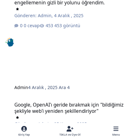
engellemenin gizli bir yolunu öğrendim.
Gönderen:
Admin
,
4 Aralık , 2025
0 cevap
453 görüntü
Admin
4 Aralık , 2025
Ara 4
Google, OpenAI'ı geride bırakmak için "bildiğimiz şekliyle web'i ye
Google, OpenAI'ı geride bırakmak için "bildiğimiz
şekliyle web'i yeniden şekillendiriyor"
Gönderen:
Admin
,
25 Kasım , 2025
0 cevap
495 görüntü
Giriş Yap
TIKLA ve Üye Ol
Menu