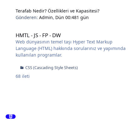
Terafab Nedir? Özellikleri ve Kapasitesi?
Gönderen:
Admin
,
Dün 00:48
1 gün
HMTL - JS - FP - DW
HMTL - JS - FP - DW
Web dünyasının temel taşı Hyper Text Markup
Language (HTML) hakkında sorularınız ve yapımında
kullanılan programlar.
CSS (Cascading Style Sheets)
68
ileti