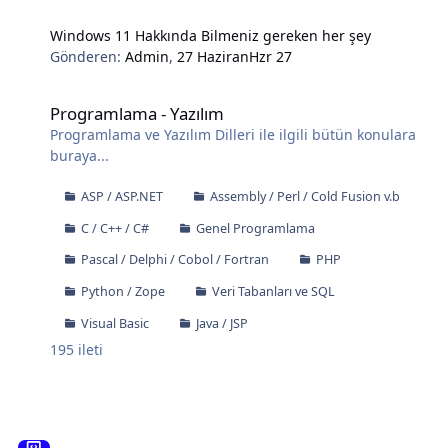
Windows 11 Hakkında Bilmeniz gereken her şey
Gönderen:
Admin
,
27 Haziran
Hzr 27
Programlama - Yazılım
Programlama - Yazılım
Programlama ve Yazılım Dilleri ile ilgili bütün konulara
buraya...
ASP / ASP.NET
Assembly / Perl / Cold Fusion v.b
C / C++ / C#
Genel Programlama
Pascal / Delphi / Cobol / Fortran
PHP
Python / Zope
Veri Tabanları ve SQL
Visual Basic
Java / JSP
195
ileti