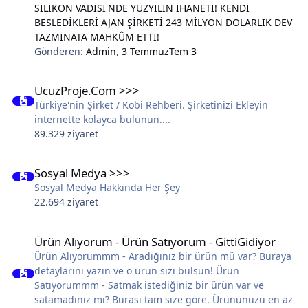
SİLİKON VADİSİ'NDE YÜZYILIN İHANETİ! KENDİ
BESLEDİKLERİ AJAN ŞİRKETİ 243 MİLYON DOLARLIK DEV
TAZMİNATA MAHKÛM ETTİ!
Gönderen:
Admin
,
3 Temmuz
Tem 3
UcuzProje.Com >>>
UcuzProje.Com >>>
Türkiye'nin Şirket / Kobi Rehberi. Şirketinizi Ekleyin
internette kolayca bulunun....
89.329 ziyaret
Sosyal Medya >>>
Sosyal Medya >>>
Sosyal Medya Hakkında Her Şey
22.694 ziyaret
Ürün Alıyorum - Ürün Satıyorum - GittiGidiyor
Ürün Alıyorum - Ürün Satıyorum - GittiGidiyor
Ürün Alıyorummm - Aradığınız bir ürün mü var? Buraya
detaylarını yazın ve o ürün sizi bulsun! Ürün
Satıyorummm - Satmak istediğiniz bir ürün var ve
satamadınız mı? Burası tam size göre. Ürününüzü en az