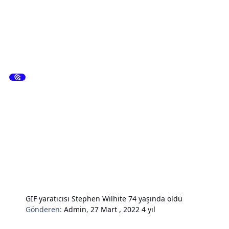
GIF yaratıcısı Stephen Wilhite 74 yaşında öldü
Gönderen:
Admin
,
27 Mart , 2022
4 yıl
Hardware & Donanım