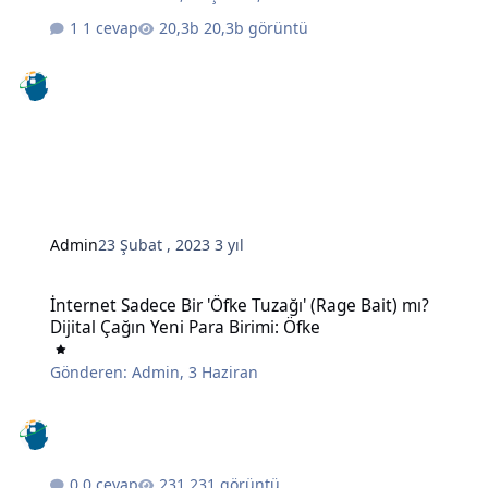
1 cevap
20,3b görüntü
Admin
23 Şubat , 2023
3 yıl
İnternet Sadece Bir 'Öfke Tuzağı' (Rage Bait) mı? Dijital Çağın Yeni 
İnternet Sadece Bir 'Öfke Tuzağı' (Rage Bait) mı?
Dijital Çağın Yeni Para Birimi: Öfke
Gönderen:
Admin
,
3 Haziran
0 cevap
231 görüntü