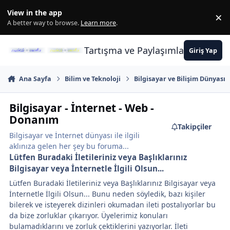
İçeriğe atla
View in the app
×
Di
A better way to browse.
Learn more
.
Tartışma ve Paylaşımların Merkez
Giriş Yap
Ana Sayfa
Bilim ve Teknoloji
Bilgisayar ve Bilişim Dünyası
Bilgisayar - İnternet - Web -
Donanım
Takipçiler
Bilgisayar ve İnternet dünyası ile ilgili
aklınıza gelen her şey bu foruma...
Lütfen Buradaki İletileriniz veya Başlıklarınız
Bilgisayar veya İnternetle İlgili Olsun...
Lütfen Buradaki İletileriniz veya Başlıklarınız Bilgisayar veya
İnternetle İlgili Olsun... Bunu neden söyledik, bazı kişiler
bilerek ve isteyerek dizinleri okumadan ileti postalıyorlar bu
da bize zorluklar çıkarıyor. Üyelerimiz konuları
bulamadıklarını ve zorluk çektiklerini yazıyorlar. İleti