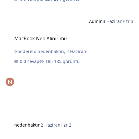
Admin
3 Haziran
Hzr 3
MacBook Neo Alınır mı?
MacBook Neo Alınır mı?
Gönderen:
nedenbaktın
,
2 Haziran
0 cevap
185 görüntü
nedenbaktın
2 Haziran
Hzr 2
Yapay Zekanın Kralı Gözünü Laptoplara Dikti: Intel ve AMD İçin Tehl