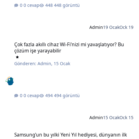
0 cevap
448 görüntü
Admin
19 Ocak
Ock 19
Çok fazla akıllı cihaz Wi-Fi'nizi mi yavaşlatıyor? Bu çözüm işe yaraya
Çok fazla akıllı cihaz Wi-Fi'nizi mi yavaşlatıyor? Bu
çözüm işe yarayabilir
Gönderen:
Admin
,
15 Ocak
0 cevap
494 görüntü
Admin
15 Ocak
Ock 15
Samsung'un bu yılki Yeni Yıl hediyesi, dünyanın ilk 6K 3D monitörü
Samsung'un bu yılki Yeni Yıl hediyesi, dünyanın ilk