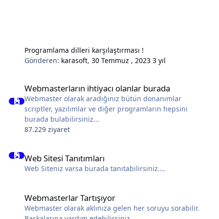
Programlama dilleri karşılaştırması !
Gönderen:
karasoft
,
30 Temmuz , 2023
3 yıl
Webmasterların ihtiyacı olanlar burada
Webmasterların ihtiyacı olanlar burada
Webmaster olarak aradığınız bütün donanımlar
scriptler, yazılımlar ve diğer programların hepsini
burada bulabilirsiniz...
87.229 ziyaret
Web Sitesi Tanıtımları
Web Sitesi Tanıtımları
Web Siteniz varsa burada tanıtabilirsiniz....
Webmasterlar Tartışıyor
Webmasterlar Tartışıyor
Webmaster olarak aklınıza gelen her soruyu sorabilir.
Başkalarına yardım edebilirsiniz.