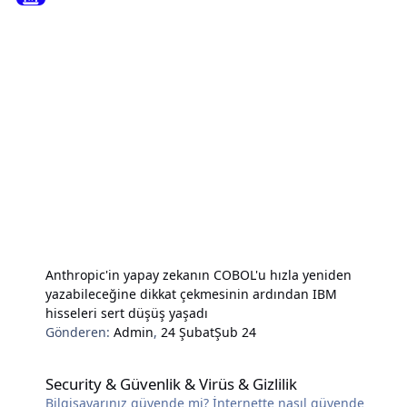
Anthropic'in yapay zekanın COBOL'u hızla yeniden
yazabileceğine dikkat çekmesinin ardından IBM
hisseleri sert düşüş yaşadı
Gönderen:
Admin
,
24 Şubat
Şub 24
Security & Güvenlik & Virüs & Gizlilik
Security & Güvenlik & Virüs & Gizlilik
Bilgisayarınız güvende mi? İnternette nasıl güvende