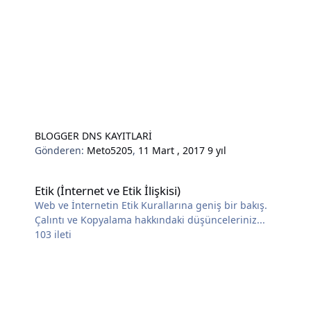
BLOGGER DNS KAYITLARİ
Gönderen:
Meto5205
,
11 Mart , 2017
9 yıl
Etik (İnternet ve Etik İlişkisi)
Etik (İnternet ve Etik İlişkisi)
Web ve İnternetin Etik Kurallarına geniş bir bakış.
Çalıntı ve Kopyalama hakkındaki düşünceleriniz...
103
ileti