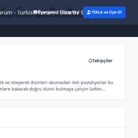
Forum - Turkish Forum / Board / Blog
Üyemisiniz ? Giriş Yap
TIKLA ve Üye Ol
r
Bloglar
Fotoğraf Galerisi
Kulüpler
Etkinlikler
Eylemler
Takipçiler
rek ve isteyerek dizinleri okumadan ileti postalıyorlar bu
inlere bakarak doğru dizini bulmaya çalışın lütfen...