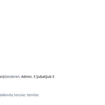
an)
Gönderen:
Admin
,
5 Şubat
Şub 5
kkında Sorular, Yanıtlar.