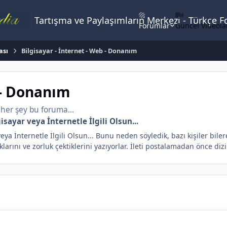
Tartışma ve Paylaşımların Merkezi - Türkçe 
Forumlar
Güncel Videola
ası
Bilgisayar - İnternet - Web - Donanım
 - Donanım
n her şey bu foruma...
isayar veya İnternetle İlgili Olsun...
veya İnternetle İlgili Olsun... Bunu neden söyledik, bazı kişiler bile
larını ve zorluk çektiklerini yazıyorlar. İleti postalamadan önce diz