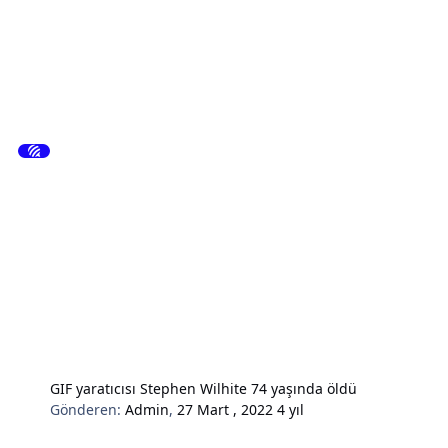
GIF yaratıcısı Stephen Wilhite 74 yaşında öldü
Gönderen:
Admin
,
27 Mart , 2022
4 yıl
Hardware & Donanım