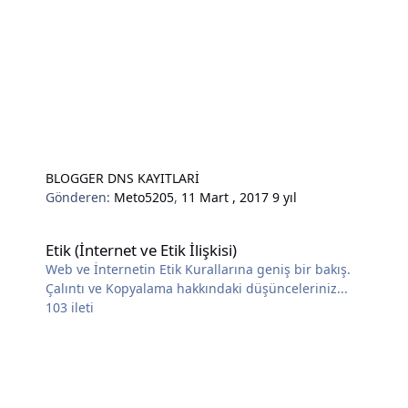
BLOGGER DNS KAYITLARİ
Gönderen:
Meto5205
,
11 Mart , 2017
9 yıl
Etik (İnternet ve Etik İlişkisi)
Etik (İnternet ve Etik İlişkisi)
Web ve İnternetin Etik Kurallarına geniş bir bakış.
Çalıntı ve Kopyalama hakkındaki düşünceleriniz...
103
ileti