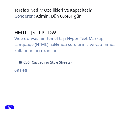
Terafab Nedir? Özellikleri ve Kapasitesi?
Gönderen:
Admin
,
Dün 00:48
1 gün
HMTL - JS - FP - DW
HMTL - JS - FP - DW
Web dünyasının temel taşı Hyper Text Markup
Language (HTML) hakkında sorularınız ve yapımında
kullanılan programlar.
CSS (Cascading Style Sheets)
68
ileti