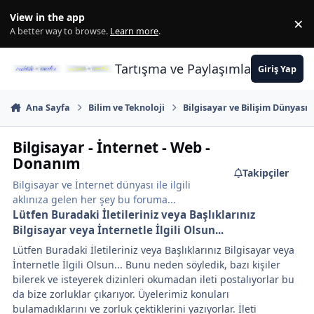
İçeriğe atla
View in the app
×
Di
A better way to browse.
Learn more
.
Tartışma ve Paylaşımların Merkez
Giriş Yap
Ana Sayfa
Bilim ve Teknoloji
Bilgisayar ve Bilişim Dünyası
Bilgisayar - İnternet - Web -
Donanım
Takipçiler
Bilgisayar ve İnternet dünyası ile ilgili
aklınıza gelen her şey bu foruma...
Lütfen Buradaki İletileriniz veya Başlıklarınız
Bilgisayar veya İnternetle İlgili Olsun...
Lütfen Buradaki İletileriniz veya Başlıklarınız Bilgisayar veya
İnternetle İlgili Olsun... Bunu neden söyledik, bazı kişiler
bilerek ve isteyerek dizinleri okumadan ileti postalıyorlar bu
da bize zorluklar çıkarıyor. Üyelerimiz konuları
bulamadıklarını ve zorluk çektiklerini yazıyorlar. İleti