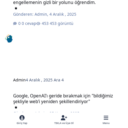
engellemenin gizli bir yolunu öğrendim.
Gönderen:
Admin
,
4 Aralık , 2025
0 cevap
453 görüntü
Admin
4 Aralık , 2025
Ara 4
Google, OpenAI'ı geride bırakmak için "bildiğimiz şekliyle web'i ye
Google, OpenAI'ı geride bırakmak için "bildiğimiz
şekliyle web'i yeniden şekillendiriyor"
Gönderen:
Admin
,
25 Kasım , 2025
0 cevap
495 görüntü
Giriş Yap
TIKLA ve Üye Ol
Menu