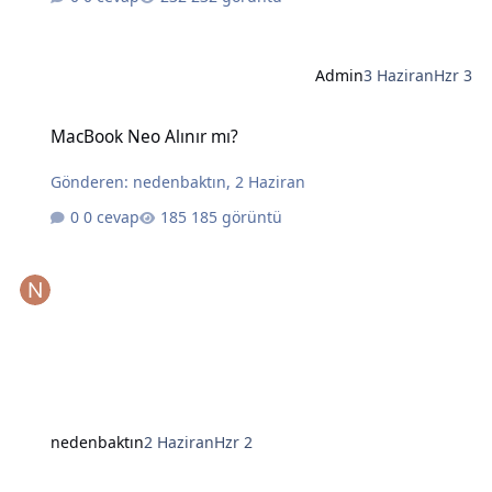
Admin
3 Haziran
Hzr 3
MacBook Neo Alınır mı?
MacBook Neo Alınır mı?
Gönderen:
nedenbaktın
,
2 Haziran
0 cevap
185 görüntü
nedenbaktın
2 Haziran
Hzr 2
Yapay Zekanın Kralı Gözünü Laptoplara Dikti: Intel ve AMD İçin Tehl