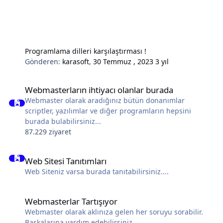
Programlama dilleri karşılaştırması !
Gönderen:
karasoft
,
30 Temmuz , 2023
3 yıl
Webmasterların ihtiyacı olanlar burada
Webmasterların ihtiyacı olanlar burada
Webmaster olarak aradığınız bütün donanımlar
scriptler, yazılımlar ve diğer programların hepsini
burada bulabilirsiniz...
87.229 ziyaret
Web Sitesi Tanıtımları
Web Sitesi Tanıtımları
Web Siteniz varsa burada tanıtabilirsiniz....
Webmasterlar Tartışıyor
Webmasterlar Tartışıyor
Webmaster olarak aklınıza gelen her soruyu sorabilir.
Başkalarına yardım edebilirsiniz.