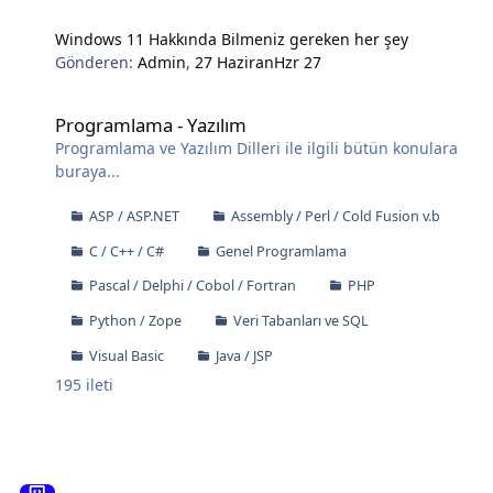
Windows 11 Hakkında Bilmeniz gereken her şey
Gönderen:
Admin
,
27 Haziran
Hzr 27
Programlama - Yazılım
Programlama - Yazılım
Programlama ve Yazılım Dilleri ile ilgili bütün konulara
buraya...
ASP / ASP.NET
Assembly / Perl / Cold Fusion v.b
C / C++ / C#
Genel Programlama
Pascal / Delphi / Cobol / Fortran
PHP
Python / Zope
Veri Tabanları ve SQL
Visual Basic
Java / JSP
195
ileti