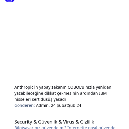
Anthropic'in yapay zekanın COBOL'u hızla yeniden
yazabileceğine dikkat çekmesinin ardından IBM
hisseleri sert düşüş yaşadı
Gönderen:
Admin
,
24 Şubat
Şub 24
Security & Güvenlik & Virüs & Gizlilik
Security & Güvenlik & Virüs & Gizlilik
Bilgisayarınız güvende mi? İnternette nasıl güvende