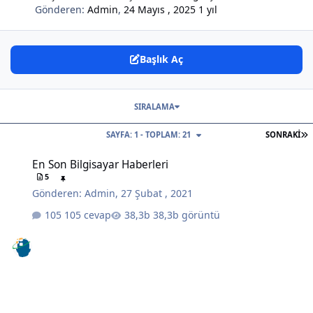
Gönderen:
Admin
,
24 Mayıs , 2025
1 yıl
Başlık Aç
SIRALAMA
S
SAYFA: 1 - TOPLAM: 21
SONRAKI
En Son Bilgisayar Haberleri
En Son Bilgisayar Haberleri
5
Gönderen:
Admin
,
27 Şubat , 2021
105 cevap
38,3b görüntü