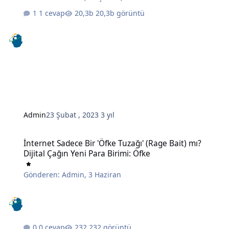
1 cevap
20,3b görüntü
Admin
23 Şubat , 2023
3 yıl
İnternet Sadece Bir 'Öfke Tuzağı' (Rage Bait) mı? Dijital Çağın Yeni 
İnternet Sadece Bir 'Öfke Tuzağı' (Rage Bait) mı?
Dijital Çağın Yeni Para Birimi: Öfke
Gönderen:
Admin
,
3 Haziran
0 cevap
232 görüntü