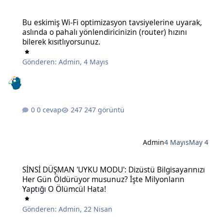
Bu eskimiş Wi-Fi optimizasyon tavsiyelerine uyarak, aslında o pahalı 
Bu eskimiş Wi-Fi optimizasyon tavsiyelerine uyarak,
aslında o pahalı yönlendiricinizin (router) hızını
bilerek kısıtlıyorsunuz.
Gönderen:
Admin
,
4 Mayıs
0 cevap
247 görüntü
Admin
4 Mayıs
May 4
SİNSİ DÜŞMAN 'UYKU MODU': Dizüstü Bilgisayarınızı Her Gün Öldü
SİNSİ DÜŞMAN 'UYKU MODU': Dizüstü Bilgisayarınızı
Her Gün Öldürüyor musunuz? İşte Milyonların
Yaptığı O Ölümcül Hata!
Gönderen:
Admin
,
22 Nisan