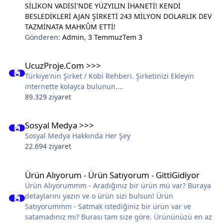
SİLİKON VADİSİ'NDE YÜZYILIN İHANETİ! KENDİ
BESLEDİKLERİ AJAN ŞİRKETİ 243 MİLYON DOLARLIK DEV
TAZMİNATA MAHKÛM ETTİ!
Gönderen:
Admin
,
3 Temmuz
Tem 3
UcuzProje.Com >>>
UcuzProje.Com >>>
Türkiye'nin Şirket / Kobi Rehberi. Şirketinizi Ekleyin
internette kolayca bulunun....
89.329 ziyaret
Sosyal Medya >>>
Sosyal Medya >>>
Sosyal Medya Hakkında Her Şey
22.694 ziyaret
Ürün Alıyorum - Ürün Satıyorum - GittiGidiyor
Ürün Alıyorum - Ürün Satıyorum - GittiGidiyor
Ürün Alıyorummm - Aradığınız bir ürün mü var? Buraya
detaylarını yazın ve o ürün sizi bulsun! Ürün
Satıyorummm - Satmak istediğiniz bir ürün var ve
satamadınız mı? Burası tam size göre. Ürününüzü en az