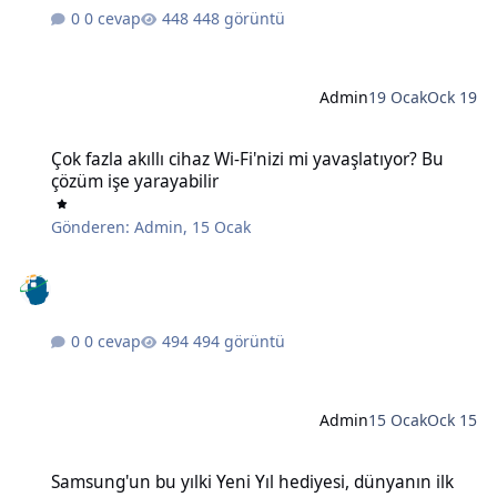
0 cevap
448 görüntü
Admin
19 Ocak
Ock 19
Çok fazla akıllı cihaz Wi-Fi'nizi mi yavaşlatıyor? Bu çözüm işe yaraya
Çok fazla akıllı cihaz Wi-Fi'nizi mi yavaşlatıyor? Bu
çözüm işe yarayabilir
Gönderen:
Admin
,
15 Ocak
0 cevap
494 görüntü
Admin
15 Ocak
Ock 15
Samsung'un bu yılki Yeni Yıl hediyesi, dünyanın ilk 6K 3D monitörü
Samsung'un bu yılki Yeni Yıl hediyesi, dünyanın ilk