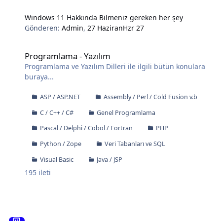
Windows 11 Hakkında Bilmeniz gereken her şey
Gönderen:
Admin
,
27 Haziran
Hzr 27
Programlama - Yazılım
Programlama - Yazılım
Programlama ve Yazılım Dilleri ile ilgili bütün konulara
buraya...
ASP / ASP.NET
Assembly / Perl / Cold Fusion v.b
C / C++ / C#
Genel Programlama
Pascal / Delphi / Cobol / Fortran
PHP
Python / Zope
Veri Tabanları ve SQL
Visual Basic
Java / JSP
195
ileti