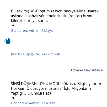
Bu eskimiş Wi-Fi optimizasyon tavsiyelerine uyarak, aslında o pahalı 
Bu eskimiş Wi-Fi optimizasyon tavsiyelerine uyarak,
aslında o pahalı yönlendiricinizin (router) hızını
bilerek kısıtlıyorsunuz.
Gönderen:
Admin
,
4 Mayıs
0 cevap
247 görüntü
Admin
4 Mayıs
May 4
SİNSİ DÜŞMAN 'UYKU MODU': Dizüstü Bilgisayarınızı Her Gün Öldü
SİNSİ DÜŞMAN 'UYKU MODU': Dizüstü Bilgisayarınızı
Her Gün Öldürüyor musunuz? İşte Milyonların
Yaptığı O Ölümcül Hata!
Gönderen:
Admin
,
22 Nisan