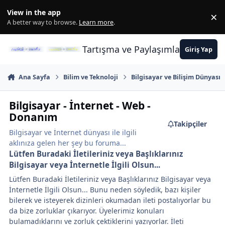
İçeriğe atla
View in the app
×
Di
A better way to browse.
Learn more
.
Tartışma ve Paylaşımların Merkez
Giriş Yap
Ana Sayfa
Bilim ve Teknoloji
Bilgisayar ve Bilişim Dünyası
Bilgisayar - İnternet - Web -
Donanım
Takipçiler
Bilgisayar ve İnternet dünyası ile ilgili
aklınıza gelen her şey bu foruma...
Lütfen Buradaki İletileriniz veya Başlıklarınız
Bilgisayar veya İnternetle İlgili Olsun...
Lütfen Buradaki İletileriniz veya Başlıklarınız Bilgisayar veya
İnternetle İlgili Olsun... Bunu neden söyledik, bazı kişiler
bilerek ve isteyerek dizinleri okumadan ileti postalıyorlar bu
da bize zorluklar çıkarıyor. Üyelerimiz konuları
bulamadıklarını ve zorluk çektiklerini yazıyorlar. İleti