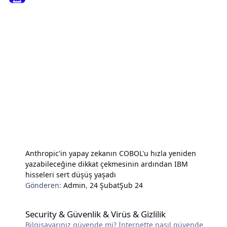
Anthropic'in yapay zekanın COBOL'u hızla yeniden
yazabileceğine dikkat çekmesinin ardından IBM
hisseleri sert düşüş yaşadı
Gönderen:
Admin
,
24 Şubat
Şub 24
Security & Güvenlik & Virüs & Gizlilik
Security & Güvenlik & Virüs & Gizlilik
Bilgisayarınız güvende mi? İnternette nasıl güvende