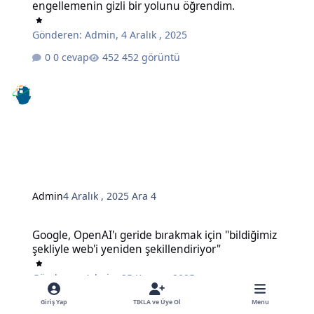
engellemenin gizli bir yolunu öğrendim.
Gönderen:
Admin
,
4 Aralık , 2025
0 cevap
452 görüntü
Admin
4 Aralık , 2025
Ara 4
Google, OpenAI'ı geride bırakmak için "bildiğimiz şekliyle web'i ye
Google, OpenAI'ı geride bırakmak için "bildiğimiz
şekliyle web'i yeniden şekillendiriyor"
Gönderen:
Admin
,
25 Kasım , 2025
0 cevap
495 görüntü
Giriş Yap
TIKLA ve Üye Ol
Menu