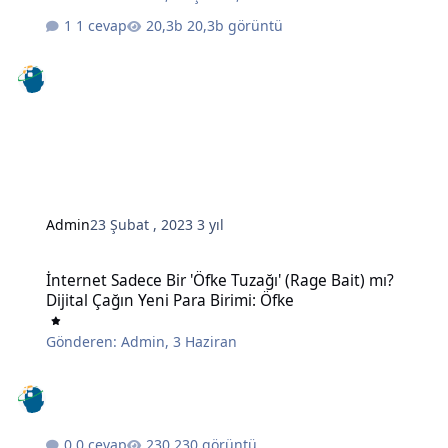
1 cevap
20,3b görüntü
Admin
23 Şubat , 2023
3 yıl
İnternet Sadece Bir 'Öfke Tuzağı' (Rage Bait) mı? Dijital Çağın Yeni 
İnternet Sadece Bir 'Öfke Tuzağı' (Rage Bait) mı?
Dijital Çağın Yeni Para Birimi: Öfke
Gönderen:
Admin
,
3 Haziran
0 cevap
230 görüntü