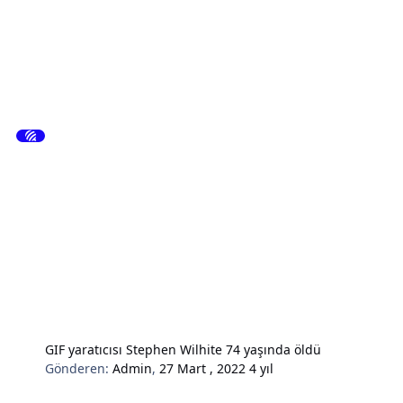
GIF yaratıcısı Stephen Wilhite 74 yaşında öldü
Gönderen:
Admin
,
27 Mart , 2022
4 yıl
Hardware & Donanım