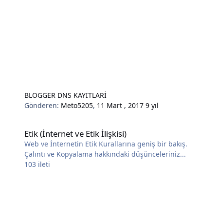
BLOGGER DNS KAYITLARİ
Gönderen:
Meto5205
,
11 Mart , 2017
9 yıl
Etik (İnternet ve Etik İlişkisi)
Etik (İnternet ve Etik İlişkisi)
Web ve İnternetin Etik Kurallarına geniş bir bakış.
Çalıntı ve Kopyalama hakkındaki düşünceleriniz...
103
ileti