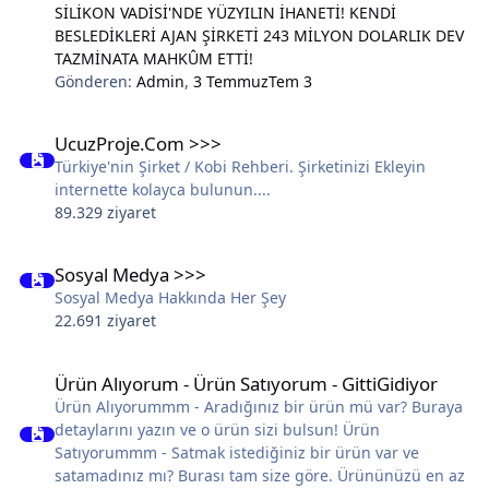
SİLİKON VADİSİ'NDE YÜZYILIN İHANETİ! KENDİ
BESLEDİKLERİ AJAN ŞİRKETİ 243 MİLYON DOLARLIK DEV
TAZMİNATA MAHKÛM ETTİ!
Gönderen:
Admin
,
3 Temmuz
Tem 3
UcuzProje.Com >>>
UcuzProje.Com >>>
Türkiye'nin Şirket / Kobi Rehberi. Şirketinizi Ekleyin
internette kolayca bulunun....
89.329 ziyaret
Sosyal Medya >>>
Sosyal Medya >>>
Sosyal Medya Hakkında Her Şey
22.691 ziyaret
Ürün Alıyorum - Ürün Satıyorum - GittiGidiyor
Ürün Alıyorum - Ürün Satıyorum - GittiGidiyor
Ürün Alıyorummm - Aradığınız bir ürün mü var? Buraya
detaylarını yazın ve o ürün sizi bulsun! Ürün
Satıyorummm - Satmak istediğiniz bir ürün var ve
satamadınız mı? Burası tam size göre. Ürününüzü en az