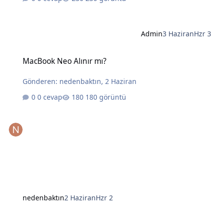
Admin
3 Haziran
Hzr 3
MacBook Neo Alınır mı?
MacBook Neo Alınır mı?
Gönderen:
nedenbaktın
,
2 Haziran
0 cevap
180 görüntü
nedenbaktın
2 Haziran
Hzr 2
Yapay Zekanın Kralı Gözünü Laptoplara Dikti: Intel ve AMD İçin Tehl