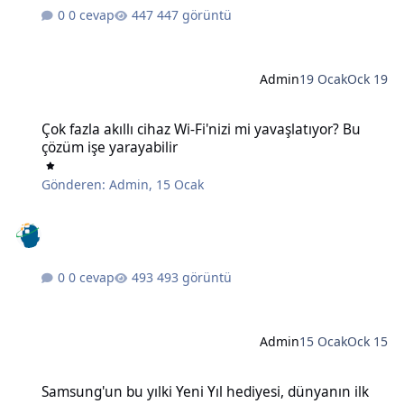
0 cevap
447 görüntü
Admin
19 Ocak
Ock 19
Çok fazla akıllı cihaz Wi-Fi'nizi mi yavaşlatıyor? Bu çözüm işe yaraya
Çok fazla akıllı cihaz Wi-Fi'nizi mi yavaşlatıyor? Bu
çözüm işe yarayabilir
Gönderen:
Admin
,
15 Ocak
0 cevap
493 görüntü
Admin
15 Ocak
Ock 15
Samsung'un bu yılki Yeni Yıl hediyesi, dünyanın ilk 6K 3D monitörü
Samsung'un bu yılki Yeni Yıl hediyesi, dünyanın ilk