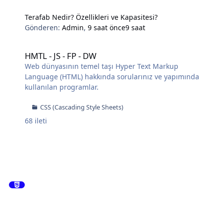
Terafab Nedir? Özellikleri ve Kapasitesi?
Gönderen:
Admin
,
9 saat önce
9 saat
HMTL - JS - FP - DW
HMTL - JS - FP - DW
Web dünyasının temel taşı Hyper Text Markup
Language (HTML) hakkında sorularınız ve yapımında
kullanılan programlar.
CSS (Cascading Style Sheets)
68
ileti