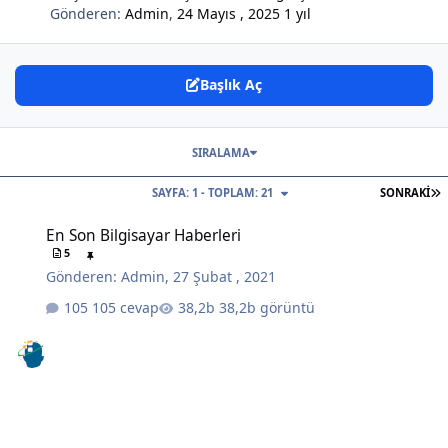
Gönderen:
Admin
,
24 Mayıs , 2025
1 yıl
Başlık Aç
SIRALAMA
S
SAYFA: 1 - TOPLAM: 21
SONRAKI
En Son Bilgisayar Haberleri
En Son Bilgisayar Haberleri
5
Gönderen:
Admin
,
27 Şubat , 2021
105 cevap
38,2b görüntü