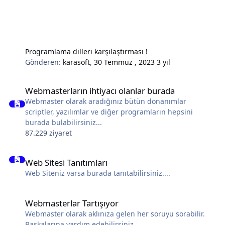
Programlama dilleri karşılaştırması !
Gönderen:
karasoft
,
30 Temmuz , 2023
3 yıl
Webmasterların ihtiyacı olanlar burada
Webmasterların ihtiyacı olanlar burada
Webmaster olarak aradığınız bütün donanımlar
scriptler, yazılımlar ve diğer programların hepsini
burada bulabilirsiniz...
87.229 ziyaret
Web Sitesi Tanıtımları
Web Sitesi Tanıtımları
Web Siteniz varsa burada tanıtabilirsiniz....
Webmasterlar Tartışıyor
Webmasterlar Tartışıyor
Webmaster olarak aklınıza gelen her soruyu sorabilir.
Başkalarına yardım edebilirsiniz.