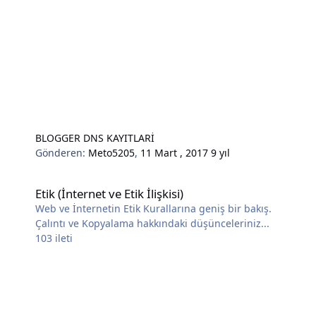
BLOGGER DNS KAYITLARİ
Gönderen:
Meto5205
,
11 Mart , 2017
9 yıl
Etik (İnternet ve Etik İlişkisi)
Etik (İnternet ve Etik İlişkisi)
Web ve İnternetin Etik Kurallarına geniş bir bakış.
Çalıntı ve Kopyalama hakkındaki düşünceleriniz...
103
ileti