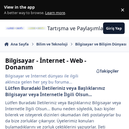
İçeriğe atla
View in the app
×
Di
A better way to browse.
Learn more
.
Tartışma ve Paylaşımların Merkez
Giriş Yap
Ana Sayfa
Bilim ve Teknoloji
Bilgisayar ve Bilişim Dünyası
Bilgisayar - İnternet - Web -
Donanım
Takipçiler
Bilgisayar ve İnternet dünyası ile ilgili
aklınıza gelen her şey bu foruma...
Lütfen Buradaki İletileriniz veya Başlıklarınız
Bilgisayar veya İnternetle İlgili Olsun...
Lütfen Buradaki İletileriniz veya Başlıklarınız Bilgisayar veya
İnternetle İlgili Olsun... Bunu neden söyledik, bazı kişiler
bilerek ve isteyerek dizinleri okumadan ileti postalıyorlar bu
da bize zorluklar çıkarıyor. Üyelerimiz konuları
bulamadıklarını ve zorluk çektiklerini yazıyorlar. İleti