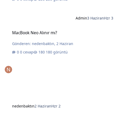
Admin
3 Haziran
Hzr 3
MacBook Neo Alınır mı?
MacBook Neo Alınır mı?
Gönderen:
nedenbaktın
,
2 Haziran
0 cevap
180 görüntü
nedenbaktın
2 Haziran
Hzr 2
Yapay Zekanın Kralı Gözünü Laptoplara Dikti: Intel ve AMD İçin Tehl