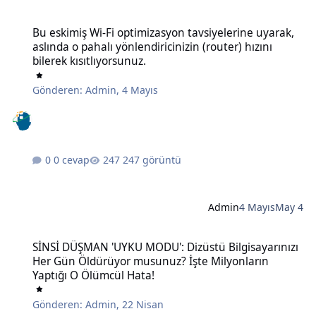
Bu eskimiş Wi-Fi optimizasyon tavsiyelerine uyarak, aslında o pahalı 
Bu eskimiş Wi-Fi optimizasyon tavsiyelerine uyarak,
aslında o pahalı yönlendiricinizin (router) hızını
bilerek kısıtlıyorsunuz.
Gönderen:
Admin
,
4 Mayıs
0 cevap
247 görüntü
Admin
4 Mayıs
May 4
SİNSİ DÜŞMAN 'UYKU MODU': Dizüstü Bilgisayarınızı Her Gün Öldü
SİNSİ DÜŞMAN 'UYKU MODU': Dizüstü Bilgisayarınızı
Her Gün Öldürüyor musunuz? İşte Milyonların
Yaptığı O Ölümcül Hata!
Gönderen:
Admin
,
22 Nisan