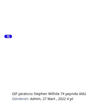
GIF yaratıcısı Stephen Wilhite 74 yaşında öldü
Gönderen:
Admin
,
27 Mart , 2022
4 yıl
Hardware & Donanım