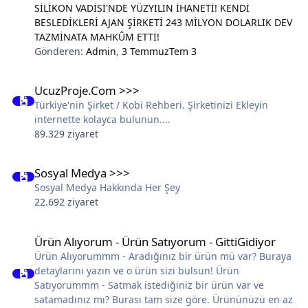
SİLİKON VADİSİ'NDE YÜZYILIN İHANETİ! KENDİ
BESLEDİKLERİ AJAN ŞİRKETİ 243 MİLYON DOLARLIK DEV
TAZMİNATA MAHKÛM ETTİ!
Gönderen:
Admin
,
3 Temmuz
Tem 3
UcuzProje.Com >>>
UcuzProje.Com >>>
Türkiye'nin Şirket / Kobi Rehberi. Şirketinizi Ekleyin
internette kolayca bulunun....
89.329 ziyaret
Sosyal Medya >>>
Sosyal Medya >>>
Sosyal Medya Hakkında Her Şey
22.692 ziyaret
Ürün Alıyorum - Ürün Satıyorum - GittiGidiyor
Ürün Alıyorum - Ürün Satıyorum - GittiGidiyor
Ürün Alıyorummm - Aradığınız bir ürün mü var? Buraya
detaylarını yazın ve o ürün sizi bulsun! Ürün
Satıyorummm - Satmak istediğiniz bir ürün var ve
satamadınız mı? Burası tam size göre. Ürününüzü en az