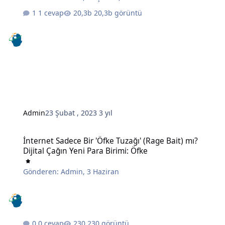
1 cevap
20,3b görüntü
Admin
23 Şubat , 2023
3 yıl
İnternet Sadece Bir 'Öfke Tuzağı' (Rage Bait) mı? Dijital Çağın Yeni 
İnternet Sadece Bir 'Öfke Tuzağı' (Rage Bait) mı?
Dijital Çağın Yeni Para Birimi: Öfke
Gönderen:
Admin
,
3 Haziran
0 cevap
230 görüntü