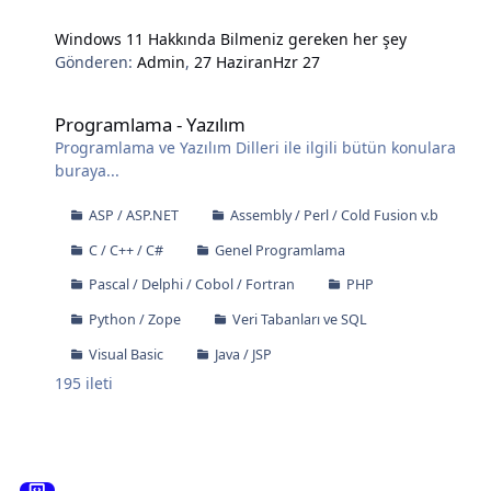
Windows 11 Hakkında Bilmeniz gereken her şey
Gönderen:
Admin
,
27 Haziran
Hzr 27
Programlama - Yazılım
Programlama - Yazılım
Programlama ve Yazılım Dilleri ile ilgili bütün konulara
buraya...
ASP / ASP.NET
Assembly / Perl / Cold Fusion v.b
C / C++ / C#
Genel Programlama
Pascal / Delphi / Cobol / Fortran
PHP
Python / Zope
Veri Tabanları ve SQL
Visual Basic
Java / JSP
195
ileti