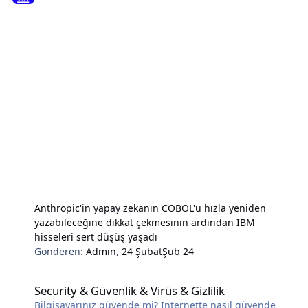
Anthropic'in yapay zekanın COBOL'u hızla yeniden
yazabileceğine dikkat çekmesinin ardından IBM
hisseleri sert düşüş yaşadı
Gönderen:
Admin
,
24 Şubat
Şub 24
Security & Güvenlik & Virüs & Gizlilik
Security & Güvenlik & Virüs & Gizlilik
Bilgisayarınız güvende mi? İnternette nasıl güvende