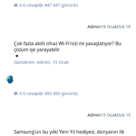
0 cevap
447 görüntü
Admin
19 Ocak
Ock 19
Çok fazla akıllı cihaz Wi-Fi'nizi mi yavaşlatıyor? Bu çözüm işe yaraya
Çok fazla akıllı cihaz Wi-Fi'nizi mi yavaşlatıyor? Bu
çözüm işe yarayabilir
Gönderen:
Admin
,
15 Ocak
0 cevap
493 görüntü
Admin
15 Ocak
Ock 15
Samsung'un bu yılki Yeni Yıl hediyesi, dünyanın ilk 6K 3D monitörü
Samsung'un bu yılki Yeni Yıl hediyesi, dünyanın ilk