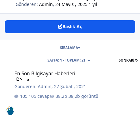
Gönderen:
Admin
,
24 Mayıs , 2025
1 yıl
Başlık Aç
SIRALAMA
S
SAYFA: 1 - TOPLAM: 21
SONRAKI
En Son Bilgisayar Haberleri
En Son Bilgisayar Haberleri
5
Gönderen:
Admin
,
27 Şubat , 2021
105 cevap
38,2b görüntü