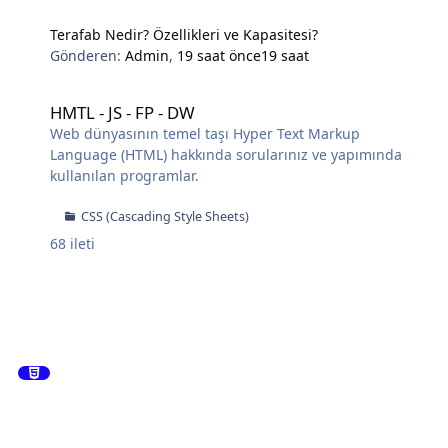
Terafab Nedir? Özellikleri ve Kapasitesi?
Gönderen:
Admin
,
19 saat önce
19 saat
HMTL - JS - FP - DW
HMTL - JS - FP - DW
Web dünyasının temel taşı Hyper Text Markup
Language (HTML) hakkında sorularınız ve yapımında
kullanılan programlar.
CSS (Cascading Style Sheets)
68
ileti