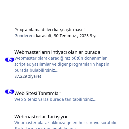
Programlama dilleri karşılaştırması !
Gönderen:
karasoft
,
30 Temmuz , 2023
3 yıl
Webmasterların ihtiyacı olanlar burada
Webmasterların ihtiyacı olanlar burada
Webmaster olarak aradığınız bütün donanımlar
scriptler, yazılımlar ve diğer programların hepsini
burada bulabilirsiniz...
87.229 ziyaret
Web Sitesi Tanıtımları
Web Sitesi Tanıtımları
Web Siteniz varsa burada tanıtabilirsiniz....
Webmasterlar Tartışıyor
Webmasterlar Tartışıyor
Webmaster olarak aklınıza gelen her soruyu sorabilir.
Başkalarına yardım edebilirsiniz.