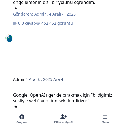
engellemenin gizli bir yolunu öğrendim.
Gönderen:
Admin
,
4 Aralık , 2025
0 cevap
452 görüntü
Admin
4 Aralık , 2025
Ara 4
Google, OpenAI'ı geride bırakmak için "bildiğimiz şekliyle web'i ye
Google, OpenAI'ı geride bırakmak için "bildiğimiz
şekliyle web'i yeniden şekillendiriyor"
Gönderen:
Admin
,
25 Kasım , 2025
0 cevap
495 görüntü
Giriş Yap
TIKLA ve Üye Ol
Menu