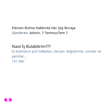
Eleman Bulma Hakkında Her Şey Buraya
Gönderen:
Admin
,
7 Temmuz
Tem 7
Nasıl İş Bulabilirim???
Nasıl İş Bulabilirim???
İş bulmanın püf noktaları, kariyer değiştirme, sorular ve
yanıtlar...
141
ileti