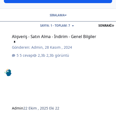
SIRALAMA
S
SAYFA: 1 - TOPLAM: 7
SONRAKI
Alışveriş - Satın Alma - İndirim - Genel Bilgiler
Alışveriş - Satın Alma - İndirim - Genel Bilgiler
Gönderen:
Admin
,
28 Kasım , 2024
5 cevap
2,3b görüntü
Admin
22 Ekim , 2025
Eki 22