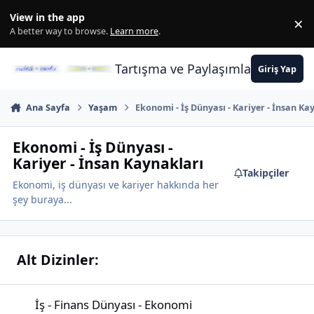
İçeriğe atla
View in the app
×
Di
A better way to browse.
Learn more
.
Tartışma ve Paylaşımların Merkez
Giriş Yap
Ana Sayfa
Yaşam
Ekonomi - İş Dünyası - Kariyer - İnsan Ka
Ekonomi - İş Dünyası -
Kariyer - İnsan Kaynakları
Takipçiler
Ekonomi, iş dünyası ve kariyer hakkında her
şey buraya...
Alt Dizinler:
İş - Finans Dünyası - Ekonomi
İş - Finans Dünyası - Ekonomi