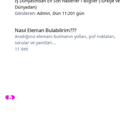
İş Dünyasından En Son Haberler / Bilgiler (Türkiye ve
Dünyadan)
Gönderen:
Admin
,
Dün 11:20
1 gün
Nasıl Eleman Bulabilirim???
Nasıl Eleman Bulabilirim???
Aradığınız elemanı bulmanın yolları, püf noktaları,
sorular ve yanıtları...
11
ileti