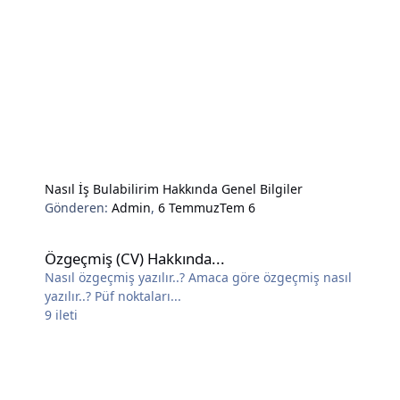
Nasıl İş Bulabilirim Hakkında Genel Bilgiler
Gönderen:
Admin
,
6 Temmuz
Tem 6
Özgeçmiş (CV) Hakkında...
Özgeçmiş (CV) Hakkında...
Nasıl özgeçmiş yazılır..? Amaca göre özgeçmiş nasıl
yazılır..? Püf noktaları...
9
ileti