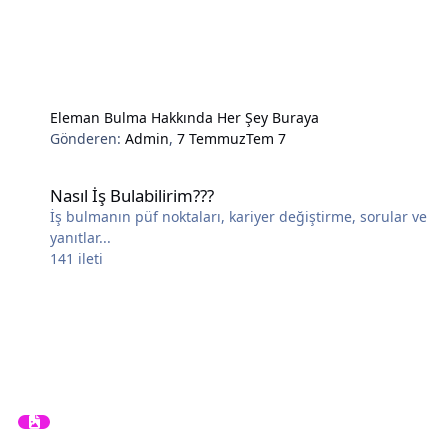
Eleman Bulma Hakkında Her Şey Buraya
Gönderen:
Admin
,
7 Temmuz
Tem 7
Nasıl İş Bulabilirim???
Nasıl İş Bulabilirim???
İş bulmanın püf noktaları, kariyer değiştirme, sorular ve
yanıtlar...
141
ileti