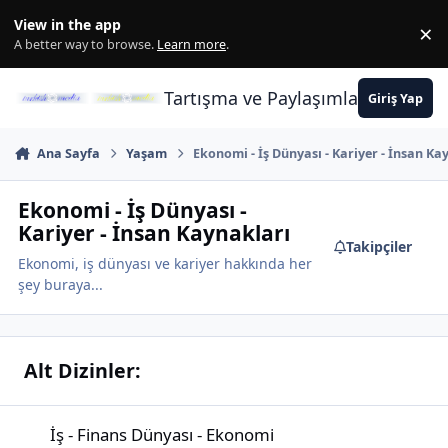
İçeriğe atla
View in the app
×
Di
A better way to browse.
Learn more
.
Tartışma ve Paylaşımların Merkez
Giriş Yap
Ana Sayfa
Yaşam
Ekonomi - İş Dünyası - Kariyer - İnsan Ka
Ekonomi - İş Dünyası -
Kariyer - İnsan Kaynakları
Takipçiler
Ekonomi, iş dünyası ve kariyer hakkında her
şey buraya...
Alt Dizinler:
İş - Finans Dünyası - Ekonomi
İş - Finans Dünyası - Ekonomi