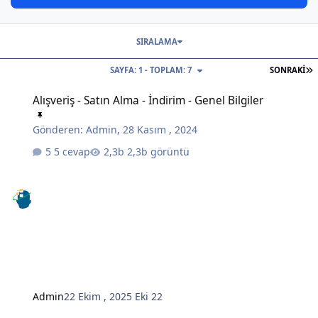
SIRALAMA
S
SAYFA: 1 - TOPLAM: 7
SONRAKI
Alışveriş - Satın Alma - İndirim - Genel Bilgiler
Alışveriş - Satın Alma - İndirim - Genel Bilgiler
Gönderen:
Admin
,
28 Kasım , 2024
5 cevap
2,3b görüntü
Admin
22 Ekim , 2025
Eki 22