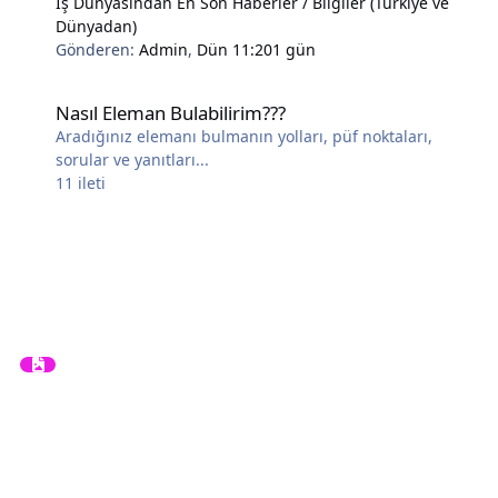
İş Dünyasından En Son Haberler / Bilgiler (Türkiye ve
Dünyadan)
Gönderen:
Admin
,
Dün 11:20
1 gün
Nasıl Eleman Bulabilirim???
Nasıl Eleman Bulabilirim???
Aradığınız elemanı bulmanın yolları, püf noktaları,
sorular ve yanıtları...
11
ileti