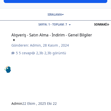
SIRALAMA
S
SAYFA: 1 - TOPLAM: 7
SONRAKI
Alışveriş - Satın Alma - İndirim - Genel Bilgiler
Alışveriş - Satın Alma - İndirim - Genel Bilgiler
Gönderen:
Admin
,
28 Kasım , 2024
5 cevap
2,3b görüntü
Admin
22 Ekim , 2025
Eki 22