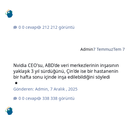
0 cevap
212 görüntü
Admin
7 Temmuz
Tem 7
Nvidia CEO'su, ABD'de veri merkezlerinin inşasının yaklaşık 3 yıl sü
Nvidia CEO'su, ABD'de veri merkezlerinin inşasının
yaklaşık 3 yıl sürdüğünü, Çin'de ise bir hastanenin
bir hafta sonu içinde inşa edilebildiğini söyledi
Gönderen:
Admin
,
7 Aralık , 2025
0 cevap
338 görüntü