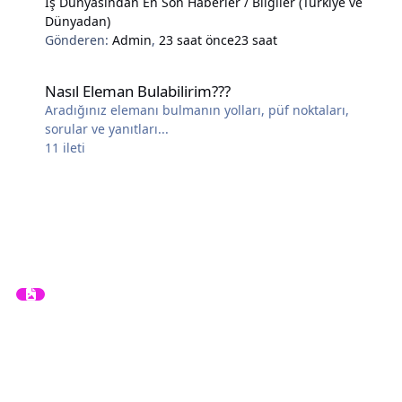
İş Dünyasından En Son Haberler / Bilgiler (Türkiye ve
Dünyadan)
Gönderen:
Admin
,
23 saat önce
23 saat
Nasıl Eleman Bulabilirim???
Nasıl Eleman Bulabilirim???
Aradığınız elemanı bulmanın yolları, püf noktaları,
sorular ve yanıtları...
11
ileti