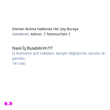
Eleman Bulma Hakkında Her Şey Buraya
Gönderen:
Admin
,
7 Temmuz
Tem 7
Nasıl İş Bulabilirim???
Nasıl İş Bulabilirim???
İş bulmanın püf noktaları, kariyer değiştirme, sorular ve
yanıtlar...
141
ileti