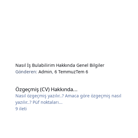
Nasıl İş Bulabilirim Hakkında Genel Bilgiler
Gönderen:
Admin
,
6 Temmuz
Tem 6
Özgeçmiş (CV) Hakkında...
Özgeçmiş (CV) Hakkında...
Nasıl özgeçmiş yazılır..? Amaca göre özgeçmiş nasıl
yazılır..? Püf noktaları...
9
ileti