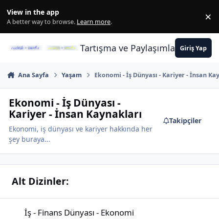
İçeriğe atla
View in the app
×
Di
A better way to browse.
Learn more
.
Tartışma ve Paylaşımların Merkez
Giriş Yap
Ana Sayfa
Yaşam
Ekonomi - İş Dünyası - Kariyer - İnsan Ka
Ekonomi - İş Dünyası -
Kariyer - İnsan Kaynakları
Takipçiler
Ekonomi, iş dünyası ve kariyer hakkında her
şey buraya...
Alt Dizinler:
İş - Finans Dünyası - Ekonomi
İş - Finans Dünyası - Ekonomi