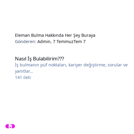
Eleman Bulma Hakkında Her Şey Buraya
Gönderen:
Admin
,
7 Temmuz
Tem 7
Nasıl İş Bulabilirim???
Nasıl İş Bulabilirim???
İş bulmanın püf noktaları, kariyer değiştirme, sorular ve
yanıtlar...
141
ileti