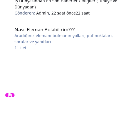
İş Dünyasından En Son Haberler / Bilgiler (Türkiye ve
Dünyadan)
Gönderen:
Admin
,
22 saat önce
22 saat
Nasıl Eleman Bulabilirim???
Nasıl Eleman Bulabilirim???
Aradığınız elemanı bulmanın yolları, püf noktaları,
sorular ve yanıtları...
11
ileti