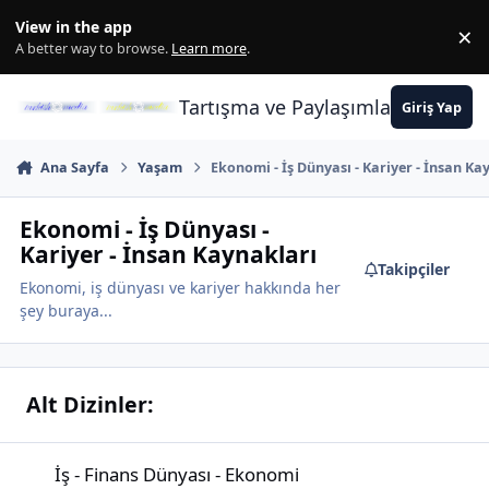
İçeriğe atla
View in the app
×
Di
A better way to browse.
Learn more
.
Tartışma ve Paylaşımların Merkez
Giriş Yap
Ana Sayfa
Yaşam
Ekonomi - İş Dünyası - Kariyer - İnsan Ka
Ekonomi - İş Dünyası -
Kariyer - İnsan Kaynakları
Takipçiler
Ekonomi, iş dünyası ve kariyer hakkında her
şey buraya...
Alt Dizinler:
İş - Finans Dünyası - Ekonomi
İş - Finans Dünyası - Ekonomi