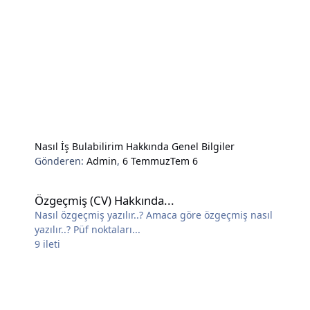
Nasıl İş Bulabilirim Hakkında Genel Bilgiler
Gönderen:
Admin
,
6 Temmuz
Tem 6
Özgeçmiş (CV) Hakkında...
Özgeçmiş (CV) Hakkında...
Nasıl özgeçmiş yazılır..? Amaca göre özgeçmiş nasıl
yazılır..? Püf noktaları...
9
ileti