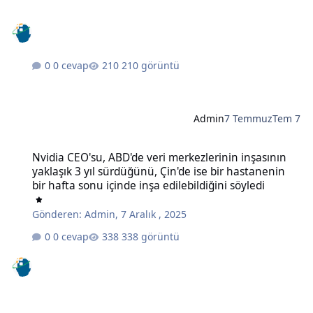
0 cevap
210 görüntü
Admin
7 Temmuz
Tem 7
Nvidia CEO'su, ABD'de veri merkezlerinin inşasının yaklaşık 3 yıl sü
Nvidia CEO'su, ABD'de veri merkezlerinin inşasının
yaklaşık 3 yıl sürdüğünü, Çin'de ise bir hastanenin
bir hafta sonu içinde inşa edilebildiğini söyledi
Gönderen:
Admin
,
7 Aralık , 2025
0 cevap
338 görüntü