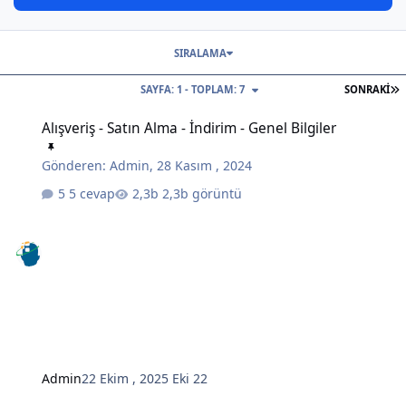
SIRALAMA
S
SAYFA: 1 - TOPLAM: 7
SONRAKI
Alışveriş - Satın Alma - İndirim - Genel Bilgiler
Alışveriş - Satın Alma - İndirim - Genel Bilgiler
Gönderen:
Admin
,
28 Kasım , 2024
5 cevap
2,3b görüntü
Admin
22 Ekim , 2025
Eki 22