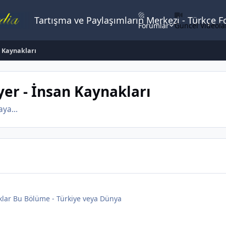
Tartışma ve Paylaşımların Merkezi - Türkçe 
Forumlar
Güncel Videola
n Kaynakları
yer - İnsan Kaynakları
ya...
klar Bu Bölüme - Türkiye veya Dünya