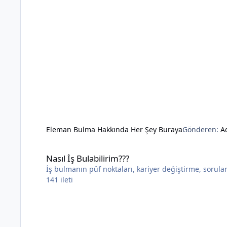
Eleman Bulma Hakkında Her Şey Buraya
Gönderen:
A
Nasıl İş Bulabilirim???
Nasıl İş Bulabilirim???
İş bulmanın püf noktaları, kariyer değiştirme, sorular 
141
ileti