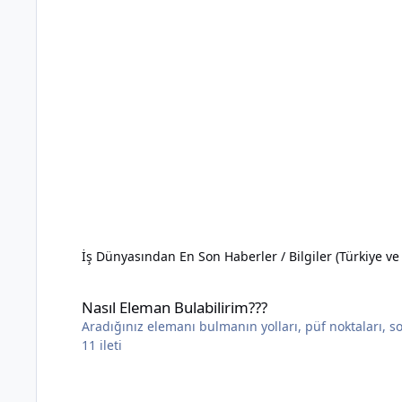
İş Dünyasından En Son Haberler / Bilgiler (Türkiye v
Nasıl Eleman Bulabilirim???
Nasıl Eleman Bulabilirim???
Aradığınız elemanı bulmanın yolları, püf noktaları, sor
11
ileti