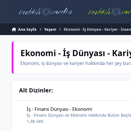
İçeriğe atla
Ana Sayfa
Yaşam
Ekonomi - İş Dünyası - Kariyer - İnsa
Ekonomi - İş Dünyası - Kari
Ekonomi, iş dünyası ve kariyer hakkında her şey bura
Alt Dizinler:
İş - Finans Dünyası - Ekonomi
İş - Finans Dünyası - Ekonomi
İş - Finans Dünyası ve Ekonomi Hakkında Bütün Başlı
1,3b
ileti