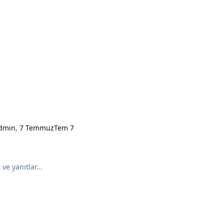
dmin
,
7 Temmuz
Tem 7
ve yanıtlar...