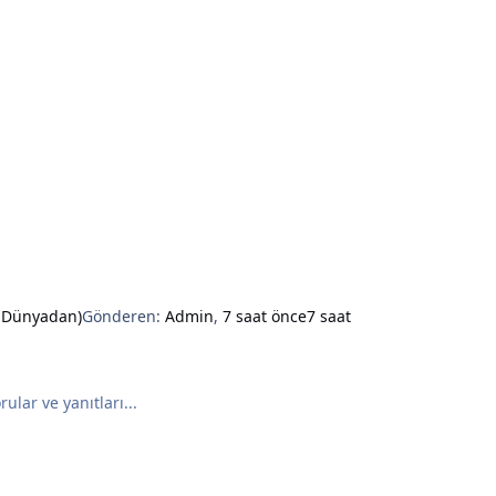
e Dünyadan)
Gönderen:
Admin
,
7 saat önce
7 saat
ular ve yanıtları...