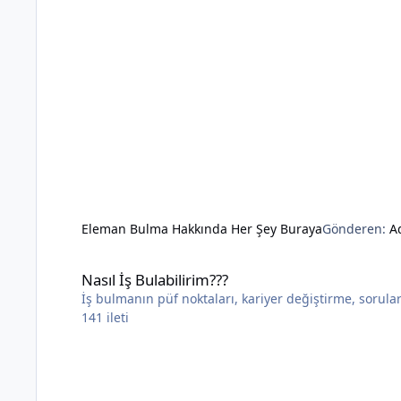
Eleman Bulma Hakkında Her Şey Buraya
Gönderen:
A
Nasıl İş Bulabilirim???
Nasıl İş Bulabilirim???
İş bulmanın püf noktaları, kariyer değiştirme, sorular 
141
ileti