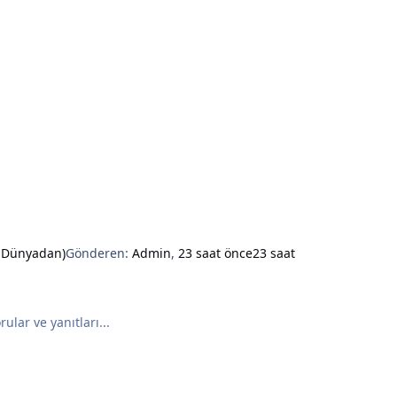
e Dünyadan)
Gönderen:
Admin
,
23 saat önce
23 saat
ular ve yanıtları...