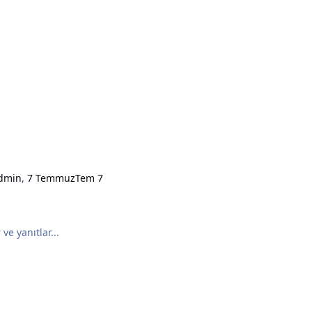
dmin
,
7 Temmuz
Tem 7
ve yanıtlar...