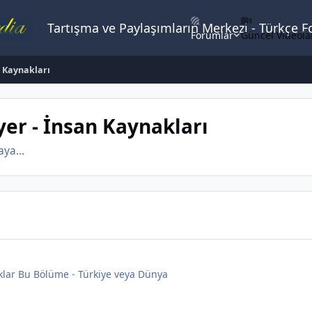
Tartışma ve Paylaşımların Merkezi - Türkçe 
Forumlar
Güncel Videola
n Kaynakları
yer - İnsan Kaynakları
ya...
klar Bu Bölüme - Türkiye veya Dünya