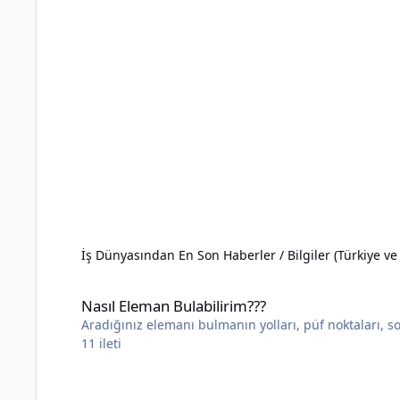
İş Dünyasından En Son Haberler / Bilgiler (Türkiye v
Nasıl Eleman Bulabilirim???
Nasıl Eleman Bulabilirim???
Aradığınız elemanı bulmanın yolları, püf noktaları, sor
11
ileti