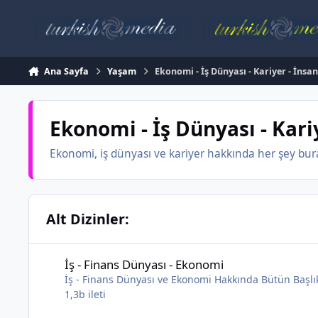
İçeriğe atla
Ana Sayfa
Yaşam
Ekonomi - İş Dünyası - Kariyer - İnsa
Ekonomi - İş Dünyası - Kari
Ekonomi, iş dünyası ve kariyer hakkında her şey bura
Alt Dizinler:
İş - Finans Dünyası - Ekonomi
İş - Finans Dünyası - Ekonomi
İş - Finans Dünyası ve Ekonomi Hakkında Bütün Başlı
1,3b
ileti