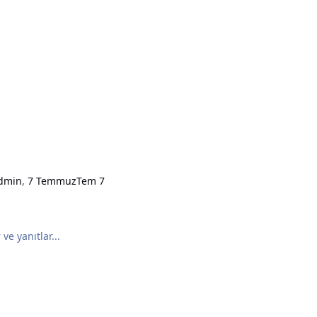
dmin
,
7 Temmuz
Tem 7
ve yanıtlar...