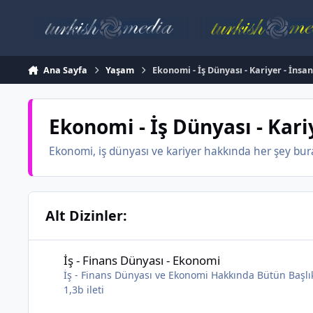
İçeriğe atla
Ana Sayfa
Yaşam
Ekonomi - İş Dünyası - Kariyer - İnsa
Ekonomi - İş Dünyası - Kari
Ekonomi, iş dünyası ve kariyer hakkında her şey bura
Alt Dizinler:
İş - Finans Dünyası - Ekonomi
İş - Finans Dünyası - Ekonomi
İş - Finans Dünyası ve Ekonomi Hakkında Bütün Başlı
1,3b
ileti