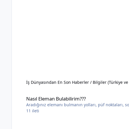
İş Dünyasından En Son Haberler / Bilgiler (Türkiye v
Nasıl Eleman Bulabilirim???
Nasıl Eleman Bulabilirim???
Aradığınız elemanı bulmanın yolları, püf noktaları, sor
11
ileti