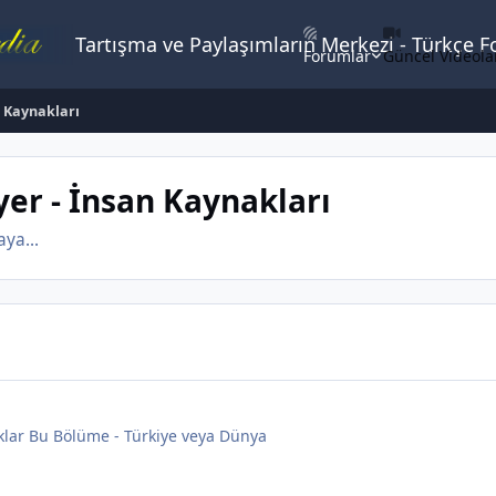
Tartışma ve Paylaşımların Merkezi - Türkçe 
Forumlar
Güncel Videola
n Kaynakları
yer - İnsan Kaynakları
ya...
klar Bu Bölüme - Türkiye veya Dünya