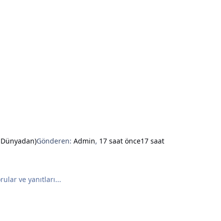
e Dünyadan)
Gönderen:
Admin
,
17 saat önce
17 saat
ular ve yanıtları...