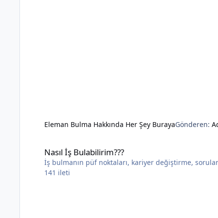
Eleman Bulma Hakkında Her Şey Buraya
Gönderen:
A
Nasıl İş Bulabilirim???
Nasıl İş Bulabilirim???
İş bulmanın püf noktaları, kariyer değiştirme, sorular 
141
ileti