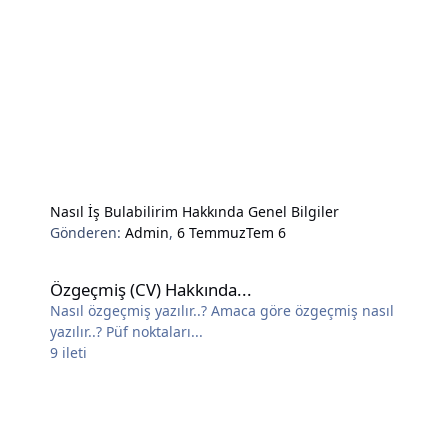
Nasıl İş Bulabilirim Hakkında Genel Bilgiler
Gönderen:
Admin
,
6 Temmuz
Tem 6
Özgeçmiş (CV) Hakkında...
Özgeçmiş (CV) Hakkında...
Nasıl özgeçmiş yazılır..? Amaca göre özgeçmiş nasıl
yazılır..? Püf noktaları...
9
ileti