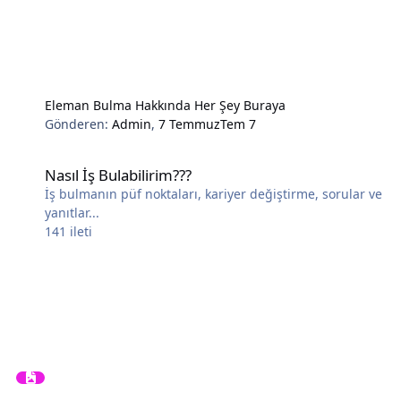
Eleman Bulma Hakkında Her Şey Buraya
Gönderen:
Admin
,
7 Temmuz
Tem 7
Nasıl İş Bulabilirim???
Nasıl İş Bulabilirim???
İş bulmanın püf noktaları, kariyer değiştirme, sorular ve
yanıtlar...
141
ileti