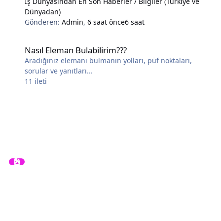
İş Dünyasından En Son Haberler / Bilgiler (Türkiye ve
Dünyadan)
Gönderen:
Admin
,
6 saat önce
6 saat
Nasıl Eleman Bulabilirim???
Nasıl Eleman Bulabilirim???
Aradığınız elemanı bulmanın yolları, püf noktaları,
sorular ve yanıtları...
11
ileti