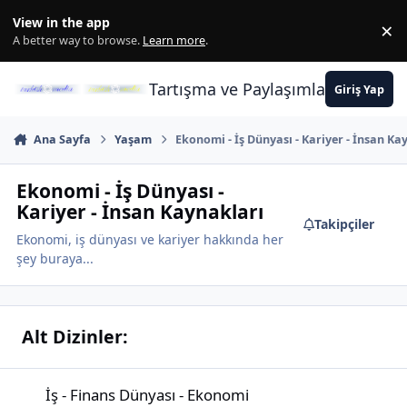
İçeriğe atla
View in the app
×
Di
A better way to browse.
Learn more
.
Tartışma ve Paylaşımların Merkez
Giriş Yap
Ana Sayfa
Yaşam
Ekonomi - İş Dünyası - Kariyer - İnsan Ka
Ekonomi - İş Dünyası -
Kariyer - İnsan Kaynakları
Takipçiler
Ekonomi, iş dünyası ve kariyer hakkında her
şey buraya...
Alt Dizinler:
İş - Finans Dünyası - Ekonomi
İş - Finans Dünyası - Ekonomi