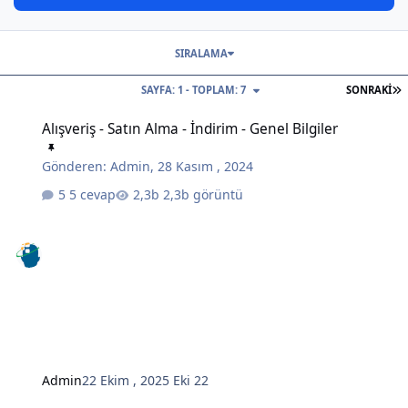
SIRALAMA
S
SAYFA: 1 - TOPLAM: 7
SONRAKI
Alışveriş - Satın Alma - İndirim - Genel Bilgiler
Alışveriş - Satın Alma - İndirim - Genel Bilgiler
Gönderen:
Admin
,
28 Kasım , 2024
5 cevap
2,3b görüntü
Admin
22 Ekim , 2025
Eki 22