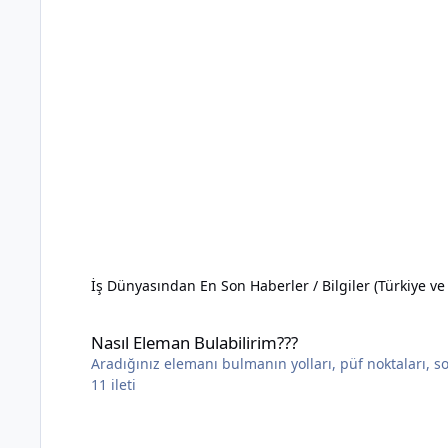
İş Dünyasından En Son Haberler / Bilgiler (Türkiye v
Nasıl Eleman Bulabilirim???
Nasıl Eleman Bulabilirim???
Aradığınız elemanı bulmanın yolları, püf noktaları, sor
11
ileti