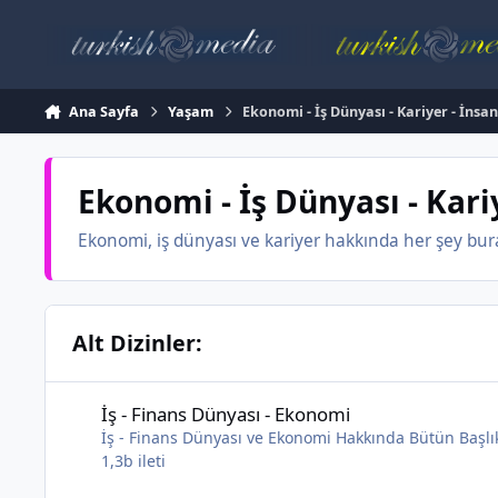
İçeriğe atla
Ana Sayfa
Yaşam
Ekonomi - İş Dünyası - Kariyer - İnsa
Ekonomi - İş Dünyası - Kari
Ekonomi, iş dünyası ve kariyer hakkında her şey bura
Alt Dizinler:
İş - Finans Dünyası - Ekonomi
İş - Finans Dünyası - Ekonomi
İş - Finans Dünyası ve Ekonomi Hakkında Bütün Başlı
1,3b
ileti