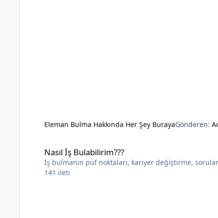
Eleman Bulma Hakkında Her Şey Buraya
Gönderen:
A
Nasıl İş Bulabilirim???
Nasıl İş Bulabilirim???
İş bulmanın püf noktaları, kariyer değiştirme, sorular 
141
ileti