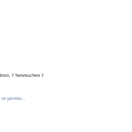
dmin
,
7 Temmuz
Tem 7
ve yanıtlar...