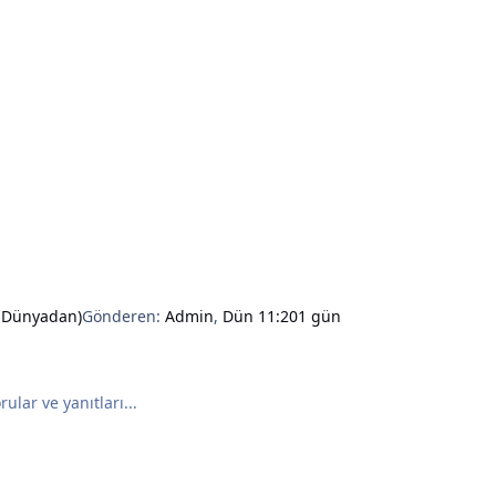
e Dünyadan)
Gönderen:
Admin
,
Dün 11:20
1 gün
ular ve yanıtları...