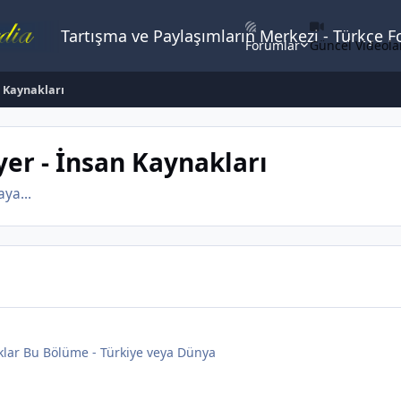
Tartışma ve Paylaşımların Merkezi - Türkçe 
Forumlar
Güncel Videola
n Kaynakları
yer - İnsan Kaynakları
ya...
klar Bu Bölüme - Türkiye veya Dünya