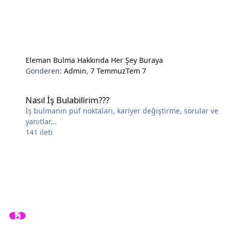
Eleman Bulma Hakkında Her Şey Buraya
Gönderen:
Admin
,
7 Temmuz
Tem 7
Nasıl İş Bulabilirim???
Nasıl İş Bulabilirim???
İş bulmanın püf noktaları, kariyer değiştirme, sorular ve
yanıtlar...
141
ileti