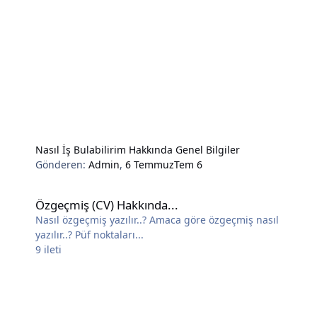
Nasıl İş Bulabilirim Hakkında Genel Bilgiler
Gönderen:
Admin
,
6 Temmuz
Tem 6
Özgeçmiş (CV) Hakkında...
Özgeçmiş (CV) Hakkında...
Nasıl özgeçmiş yazılır..? Amaca göre özgeçmiş nasıl
yazılır..? Püf noktaları...
9
ileti