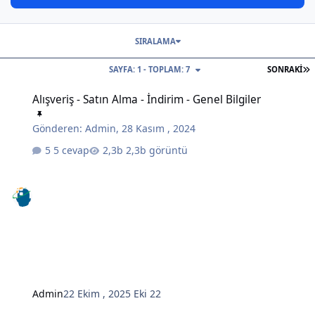
SIRALAMA
S
SAYFA: 1 - TOPLAM: 7
SONRAKI
Alışveriş - Satın Alma - İndirim - Genel Bilgiler
Alışveriş - Satın Alma - İndirim - Genel Bilgiler
Gönderen:
Admin
,
28 Kasım , 2024
5 cevap
2,3b görüntü
Admin
22 Ekim , 2025
Eki 22