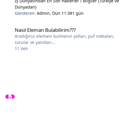
İş Dünyasından En Son Haberler / Bilgiler (Türkiye ve
Dünyadan)
Gönderen:
Admin
,
Dün 11:38
1 gün
Nasıl Eleman Bulabilirim???
Nasıl Eleman Bulabilirim???
Aradığınız elemanı bulmanın yolları, püf noktaları,
sorular ve yanıtları...
11
ileti