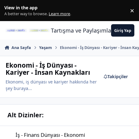
İçeriğe atla
View in the app
×
Di
A better way to browse.
Learn more
.
Tartışma ve Paylaşımların Merkez
Giriş Yap
Ana Sayfa
Yaşam
Ekonomi - İş Dünyası - Kariyer - İnsan Ka
Ekonomi - İş Dünyası -
Kariyer - İnsan Kaynakları
Takipçiler
Ekonomi, iş dünyası ve kariyer hakkında her
şey buraya...
Alt Dizinler:
İş - Finans Dünyası - Ekonomi
İş - Finans Dünyası - Ekonomi