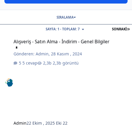
SIRALAMA
S
SAYFA: 1 - TOPLAM: 7
SONRAKI
Alışveriş - Satın Alma - İndirim - Genel Bilgiler
Alışveriş - Satın Alma - İndirim - Genel Bilgiler
Gönderen:
Admin
,
28 Kasım , 2024
5 cevap
2,3b görüntü
Admin
22 Ekim , 2025
Eki 22