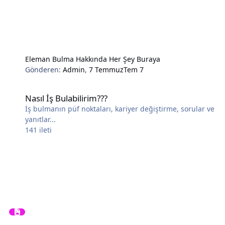
Eleman Bulma Hakkında Her Şey Buraya
Gönderen:
Admin
,
7 Temmuz
Tem 7
Nasıl İş Bulabilirim???
Nasıl İş Bulabilirim???
İş bulmanın püf noktaları, kariyer değiştirme, sorular ve
yanıtlar...
141
ileti