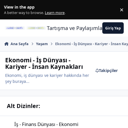
İçeriğe atla
View in the app
×
Di
A better way to browse.
Learn more
.
Tartışma ve Paylaşımların Merkez
Giriş Yap
Ana Sayfa
Yaşam
Ekonomi - İş Dünyası - Kariyer - İnsan Ka
Ekonomi - İş Dünyası -
Kariyer - İnsan Kaynakları
Takipçiler
Ekonomi, iş dünyası ve kariyer hakkında her
şey buraya...
Alt Dizinler:
İş - Finans Dünyası - Ekonomi
İş - Finans Dünyası - Ekonomi