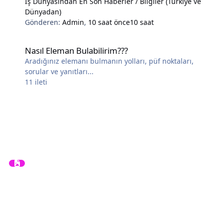
İş Dünyasından En Son Haberler / Bilgiler (Türkiye ve
Dünyadan)
Gönderen:
Admin
,
10 saat önce
10 saat
Nasıl Eleman Bulabilirim???
Nasıl Eleman Bulabilirim???
Aradığınız elemanı bulmanın yolları, püf noktaları,
sorular ve yanıtları...
11
ileti