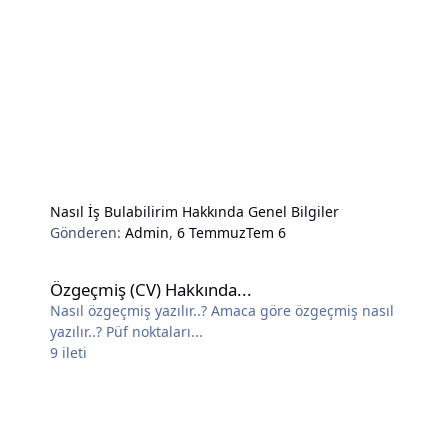
Nasıl İş Bulabilirim Hakkında Genel Bilgiler
Gönderen:
Admin
,
6 Temmuz
Tem 6
Özgeçmiş (CV) Hakkında...
Özgeçmiş (CV) Hakkında...
Nasıl özgeçmiş yazılır..? Amaca göre özgeçmiş nasıl
yazılır..? Püf noktaları...
9
ileti