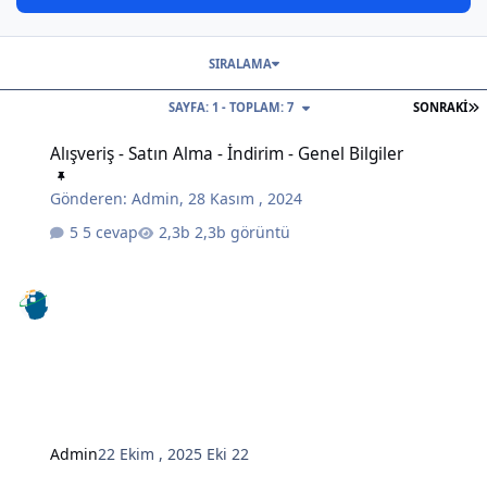
SIRALAMA
S
SAYFA: 1 - TOPLAM: 7
SONRAKI
Alışveriş - Satın Alma - İndirim - Genel Bilgiler
Alışveriş - Satın Alma - İndirim - Genel Bilgiler
Gönderen:
Admin
,
28 Kasım , 2024
5 cevap
2,3b görüntü
Admin
22 Ekim , 2025
Eki 22