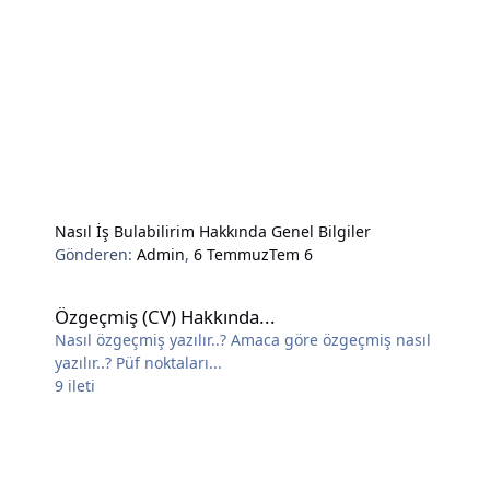
Nasıl İş Bulabilirim Hakkında Genel Bilgiler
Gönderen:
Admin
,
6 Temmuz
Tem 6
Özgeçmiş (CV) Hakkında...
Özgeçmiş (CV) Hakkında...
Nasıl özgeçmiş yazılır..? Amaca göre özgeçmiş nasıl
yazılır..? Püf noktaları...
9
ileti