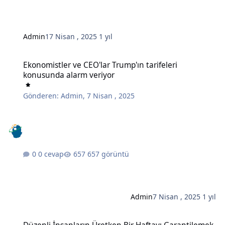
Admin
17 Nisan , 2025
1 yıl
Ekonomistler ve CEO'lar Trump'ın tarifeleri konusunda alarm veriy
Ekonomistler ve CEO'lar Trump'ın tarifeleri
konusunda alarm veriyor
Gönderen:
Admin
,
7 Nisan , 2025
0 cevap
657 görüntü
Admin
7 Nisan , 2025
1 yıl
Düzenli İnsanların Üretken Bir Haftayı Garantilemek İçin Her Pazar