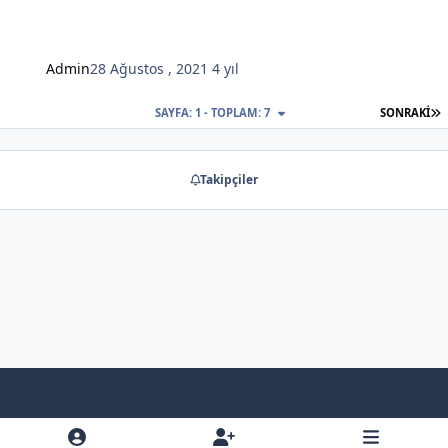
Admin
28 Ağustos , 2021
4 yıl
S
SAYFA: 1 - TOPLAM: 7
SONRAKI
Takipçiler
Light Mode
Dark Mode
System Preference
f
x
y
b