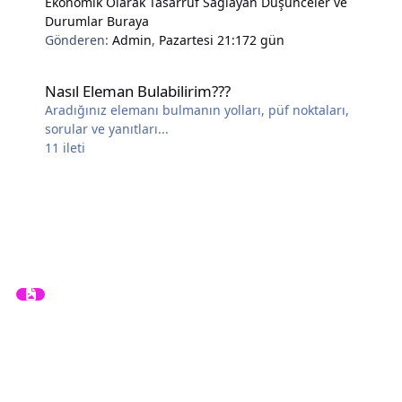
Ekonomik Olarak Tasarruf Sağlayan Düşünceler ve
Durumlar Buraya
Gönderen:
Admin
,
Pazartesi 21:17
2 gün
Nasıl Eleman Bulabilirim???
Nasıl Eleman Bulabilirim???
Aradığınız elemanı bulmanın yolları, püf noktaları,
sorular ve yanıtları...
11
ileti