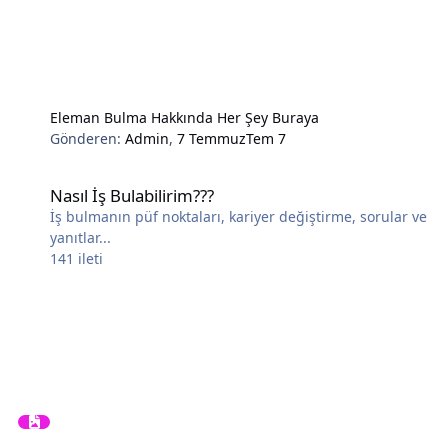
Eleman Bulma Hakkında Her Şey Buraya
Gönderen:
Admin
,
7 Temmuz
Tem 7
Nasıl İş Bulabilirim???
Nasıl İş Bulabilirim???
İş bulmanın püf noktaları, kariyer değiştirme, sorular ve
yanıtlar...
141
ileti