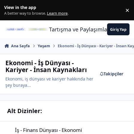
İçeriğe atla
View in the app
×
Di
A better way to browse.
Learn more
.
Tartışma ve Paylaşımların Merkez
Giriş Yap
Ana Sayfa
Yaşam
Ekonomi - İş Dünyası - Kariyer - İnsan Ka
Ekonomi - İş Dünyası -
Kariyer - İnsan Kaynakları
Takipçiler
Ekonomi, iş dünyası ve kariyer hakkında her
şey buraya...
Alt Dizinler:
İş - Finans Dünyası - Ekonomi
İş - Finans Dünyası - Ekonomi