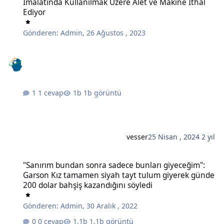
İmalatında Kullanılmak Üzere Alet ve Makine İthal
Ediyor
Gönderen:
Admin
,
26 Ağustos , 2023
1 cevap
1b görüntü
vesser
25 Nisan , 2024
2 yıl
"Sanırım bundan sonra sadece bunları giyeceğim": Garson Kız tam
"Sanırım bundan sonra sadece bunları giyeceğim":
Garson Kız tamamen siyah tayt tulum giyerek günde
200 dolar bahşiş kazandığını söyledi
Gönderen:
Admin
,
30 Aralık , 2022
0 cevap
1,1b görüntü