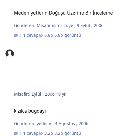
Medeniyetlerin Doğuşu Üzerine Bir İnceleme
Medeniyetlerin Doğuşu Üzerine Bir İnceleme
Gönderen:
Misafir isimsizuye
,
9 Eylül , 2006
1 cevap
6,8b görüntü
Misafir
9 Eylül , 2006
19 yıl
kızılca bugdayı
kızılca bugdayı
Gönderen:
yedison
,
4 Ağustos , 2006
1 cevap
3,2b görüntü