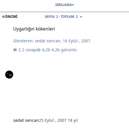
SIRALAMA
İLK SAYFA
ÖNCEKI
SAYFA: 2 - TOPLAM: 2
Uygarlığın kökenleri
Uygarlığın kökenleri
Gönderen:
sedat sencan
,
16 Eylül , 2007
2 cevap
4,2b görüntü
sedat sencan
25 Eylül , 2007
18 yıl