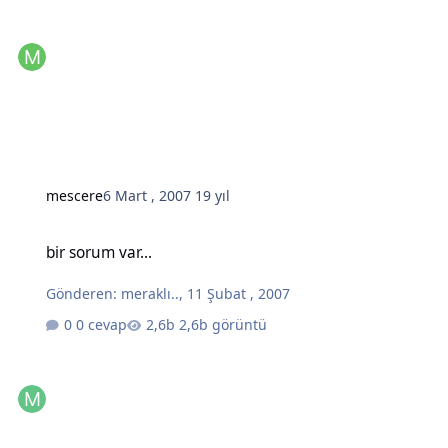
mescere
6 Mart , 2007
19 yıl
bir sorum var...
bir sorum var...
Gönderen:
meraklı..
,
11 Şubat , 2007
0 cevap
2,6b görüntü