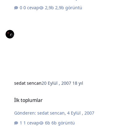
0 cevap
2,9b görüntü
sedat sencan
20 Eylül , 2007
18 yıl
İlk toplumlar
İlk toplumlar
Gönderen:
sedat sencan
,
4 Eylül , 2007
1 cevap
6b görüntü