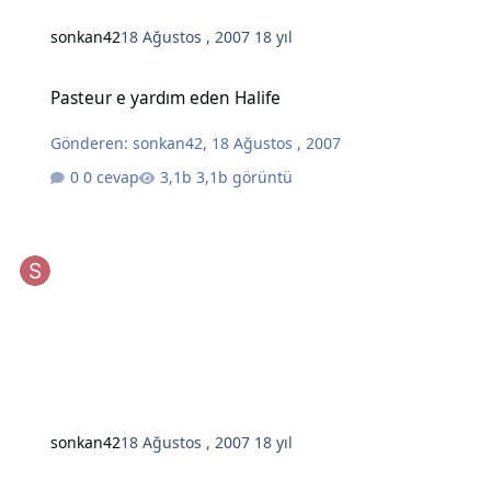
sonkan42
18 Ağustos , 2007
18 yıl
Pasteur e yardım eden Halife
Pasteur e yardım eden Halife
Gönderen:
sonkan42
,
18 Ağustos , 2007
0 cevap
3,1b görüntü
sonkan42
18 Ağustos , 2007
18 yıl
300 spartalı