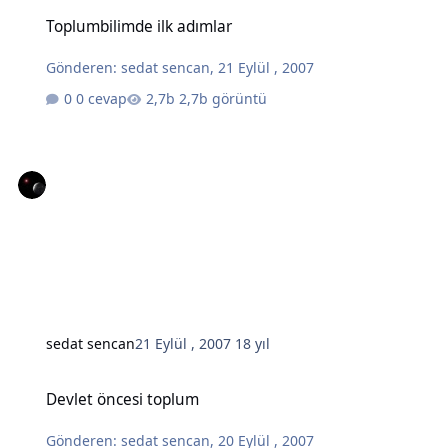
Toplumbilimde ilk adımlar
Toplumbilimde ilk adımlar
Gönderen:
sedat sencan
,
21 Eylül , 2007
0 cevap
2,7b görüntü
sedat sencan
21 Eylül , 2007
18 yıl
Devlet öncesi toplum
Devlet öncesi toplum
Gönderen:
sedat sencan
,
20 Eylül , 2007