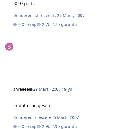
300 spartalı
Gönderen:
shreeeeek
,
29 Mart , 2007
0 cevap
2,7b görüntü
shreeeeek
29 Mart , 2007
19 yıl
Endülüs belgeseli
Endülüs belgeseli
Gönderen:
mescere
,
6 Mart , 2007
0 cevap
2,9b görüntü