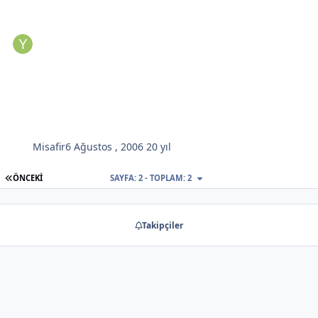
Misafir
6 Ağustos , 2006
20 yıl
İLK SAYFA
ÖNCEKI
SAYFA: 2 - TOPLAM: 2
Takipçiler