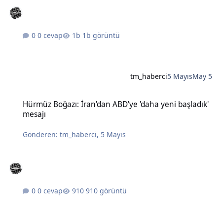
0 cevap
1b görüntü
tm_haberci
5 Mayıs
May 5
Hürmüz Boğazı: İran'dan ABD'ye 'daha yeni başladık' mesajı
Hürmüz Boğazı: İran'dan ABD'ye 'daha yeni başladık'
mesajı
Gönderen:
tm_haberci
,
5 Mayıs
0 cevap
910 görüntü