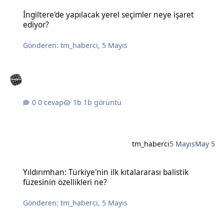
İngiltere'de yapılacak yerel seçimler neye işaret ediyor?
İngiltere'de yapılacak yerel seçimler neye işaret
ediyor?
Gönderen:
tm_haberci
,
5 Mayıs
0 cevap
1b görüntü
tm_haberci
5 Mayıs
May 5
Yıldırımhan: Türkiye'nin ilk kıtalararası balistik füzesinin özellikleri
Yıldırımhan: Türkiye'nin ilk kıtalararası balistik
füzesinin özellikleri ne?
Gönderen:
tm_haberci
,
5 Mayıs