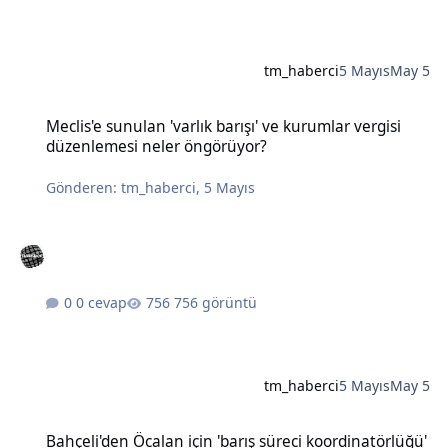
tm_haberci
5 Mayıs
May 5
Meclis'e sunulan 'varlık barışı' ve kurumlar vergisi düzenlemesi n
Meclis'e sunulan 'varlık barışı' ve kurumlar vergisi
düzenlemesi neler öngörüyor?
Gönderen:
tm_haberci
,
5 Mayıs
0 cevap
756 görüntü
tm_haberci
5 Mayıs
May 5
Bahçeli'den Öcalan için 'barış süreci koordinatörlüğü' önerisi
Bahçeli'den Öcalan için 'barış süreci koordinatörlüğü'