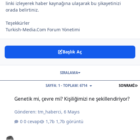
linki izleyerek haber kaynağına ulaşarak bu şikayetinizi
orada belirtiniz.
Teşekkürler
Turkish-Media.Com Forum Yönetimi
Başlık Aç
SIRALAMA
S
SAYFA: 1 - TOPLAM: 6714
SONRAKI
Genetik mi, çevre mi? Kişiliğimizi ne şekillendiriyor?
Genetik mi, çevre mi? Kişiliğimizi ne şekillendiriyor?
Gönderen:
tm_haberci
,
6 Mayıs
0 cevap
1,7b görüntü