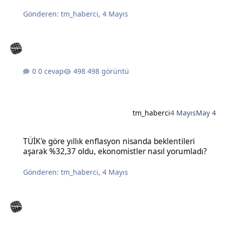
Gönderen:
tm_haberci
,
4 Mayıs
0 cevap
498 görüntü
tm_haberci
4 Mayıs
May 4
TÜİK'e göre yıllık enflasyon nisanda beklentileri aşarak %32,37 old
TÜİK'e göre yıllık enflasyon nisanda beklentileri
aşarak %32,37 oldu, ekonomistler nasıl yorumladı?
Gönderen:
tm_haberci
,
4 Mayıs