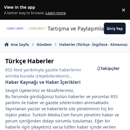
İçeriğe atla
View in the app
×
Di
A better way to browse.
Learn more
.
Tartışma ve Paylaşımların Merkez
Giriş Yap
Ana Sayfa
Gündem
Haberler (Türkçe - İngilizce - Almanca)
Türkçe Haberler
Takipçiler
RSS feed yardımıyla gazete haberlerini
anında burada izleyebileceksiniz...
Haber Kaynağı ve Haber İçerikleri
Sevgili Üyelerimiz ve Misafirlerimiz,
Bu forumda gördüğünüz bütün haberler ve yorumlar RSS
yardımı ile haber ve gazete sitelerinden alınmaktadır.
Yayınlanan yazılar ve haberlerle site yönetiminin hiç bir
ilişkisi yoktur. Turkish-Media.Com forum yönetimi haber ve
yorum içeriğinden dolayı sorumlu tutulamaz. Eğer bir
haberle ilgili şikayetiniz varsa lütfen haber içinde verilen