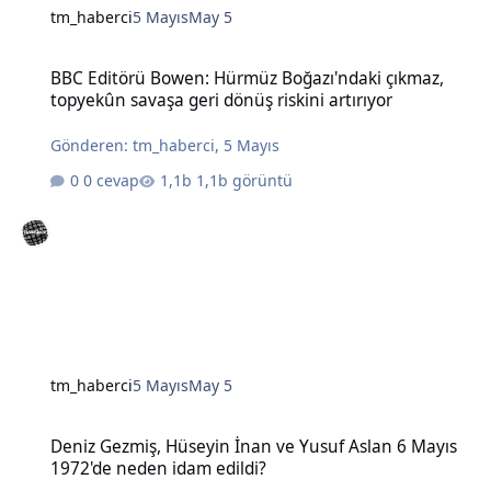
tm_haberci
5 Mayıs
May 5
BBC Editörü Bowen: Hürmüz Boğazı'ndaki çıkmaz, topyekûn savaşa g
BBC Editörü Bowen: Hürmüz Boğazı'ndaki çıkmaz,
topyekûn savaşa geri dönüş riskini artırıyor
Gönderen:
tm_haberci
,
5 Mayıs
0 cevap
1,1b görüntü
tm_haberci
5 Mayıs
May 5
Deniz Gezmiş, Hüseyin İnan ve Yusuf Aslan 6 Mayıs 1972'de neden 
Deniz Gezmiş, Hüseyin İnan ve Yusuf Aslan 6 Mayıs
1972'de neden idam edildi?