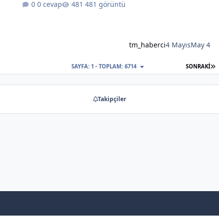
0 cevap
481 görüntü
tm_haberci
4 Mayıs
May 4
S
SAYFA: 1 - TOPLAM: 6714
SONRAKI
Takipçiler