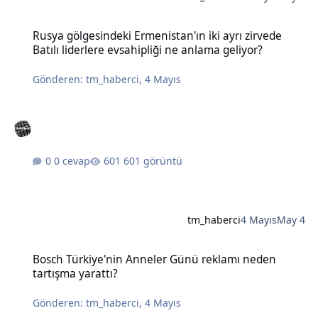
Rusya gölgesindeki Ermenistan'ın iki ayrı zirvede Batılı liderlere e
Rusya gölgesindeki Ermenistan'ın iki ayrı zirvede
Batılı liderlere evsahipliği ne anlama geliyor?
Gönderen:
tm_haberci
,
4 Mayıs
0 cevap
601 görüntü
tm_haberci
4 Mayıs
May 4
Bosch Türkiye'nin Anneler Günü reklamı neden tartışma yarattı?
Bosch Türkiye'nin Anneler Günü reklamı neden
tartışma yarattı?
Gönderen:
tm_haberci
,
4 Mayıs