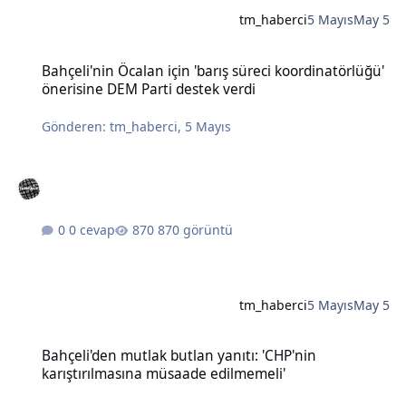
tm_haberci
5 Mayıs
May 5
Bahçeli'nin Öcalan için 'barış süreci koordinatörlüğü' önerisine DE
Bahçeli'nin Öcalan için 'barış süreci koordinatörlüğü'
önerisine DEM Parti destek verdi
Gönderen:
tm_haberci
,
5 Mayıs
0 cevap
870 görüntü
tm_haberci
5 Mayıs
May 5
Bahçeli'den mutlak butlan yanıtı: 'CHP'nin karıştırılmasına müsaad
Bahçeli'den mutlak butlan yanıtı: 'CHP'nin
karıştırılmasına müsaade edilmemeli'