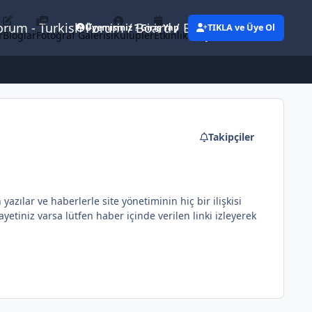
Forum - Turkish Forum / Board / Blog
Üyemisiniz ? Giriş Yap
TIKLA ve Üye Ol
r
Bloglar
Fotoğraf Galerisi
Kulüpler
Etkinlikler
Eylemler
Takipçiler
ılar ve haberlerle site yönetiminin hiç bir ilişkisi
etiniz varsa lütfen haber içinde verilen linki izleyerek