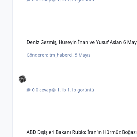
Deniz Gezmiş, Hüseyin İnan ve Yusuf Aslan 6 Mayıs 1972'de 
Deniz Gezmiş, Hüseyin İnan ve Yusuf Aslan 6 May
Gönderen:
tm_haberci
,
5 Mayıs
0 cevap
1,1b görüntü
ABD Dışişleri Bakanı Rubio: İran'ın Hürmüz Boğazı üzerinde 
ABD Dışişleri Bakanı Rubio: İran'ın Hürmüz Boğaz