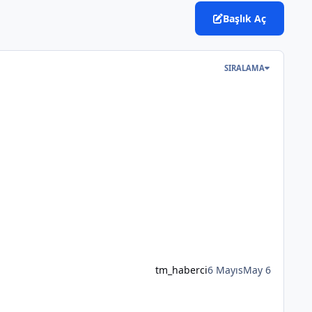
Başlık Aç
SIRALAMA
tm_haberci
6 Mayıs
May 6