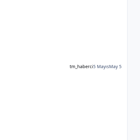
tm_haberci
5 Mayıs
May 5