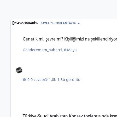
SON SAYFA
1
2
3
4
5
6
SONRAKI
SAYFA: 1 - TOPLAM: 6714
Genetik mi, çevre mi? Kişiliğimizi ne şekillendiriyor?
Genetik mi, çevre mi? Kişiliğimizi ne şekillendiriyo
Gönderen:
tm_haberci
,
6 Mayıs
0 cevap
1,8b görüntü
Türkiye-Suudi Arabistan Konsey toplantısında kısmi vize m
Türkiye-Suudi Arabistan Konsey toplantısında kı