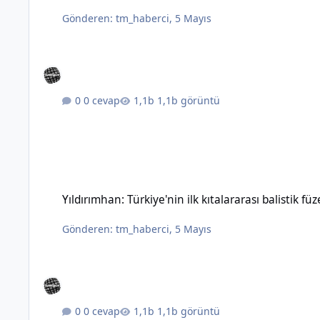
Gönderen:
tm_haberci
,
5 Mayıs
0 cevap
1,1b görüntü
Yıldırımhan: Türkiye'nin ilk kıtalararası balistik füzesinin özel
Yıldırımhan: Türkiye'nin ilk kıtalararası balistik füz
Gönderen:
tm_haberci
,
5 Mayıs
0 cevap
1,1b görüntü