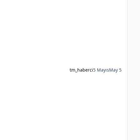
tm_haberci
5 Mayıs
May 5