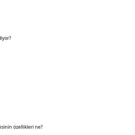
diyor?
likleri ne?
esinin özellikleri ne?