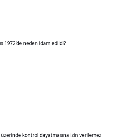
neden idam edildi?
ıs 1972'de neden idam edildi?
kontrol dayatmasına izin verilemez
ı üzerinde kontrol dayatmasına izin verilemez