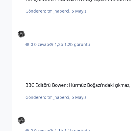
Gönderen:
tm_haberci
,
5 Mayıs
0 cevap
1,2b görüntü
BBC Editörü Bowen: Hürmüz Boğazı'ndaki çıkmaz, topyekûn sav
BBC Editörü Bowen: Hürmüz Boğazı'ndaki çıkmaz, t
Gönderen:
tm_haberci
,
5 Mayıs
0 cevap
1,1b görüntü