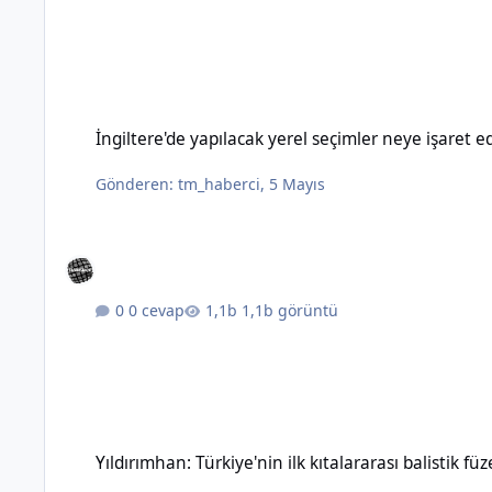
İngiltere'de yapılacak yerel seçimler neye işaret ediyor?
İngiltere'de yapılacak yerel seçimler neye işaret e
Gönderen:
tm_haberci
,
5 Mayıs
0 cevap
1,1b görüntü
Yıldırımhan: Türkiye'nin ilk kıtalararası balistik füzesinin özel
Yıldırımhan: Türkiye'nin ilk kıtalararası balistik füz