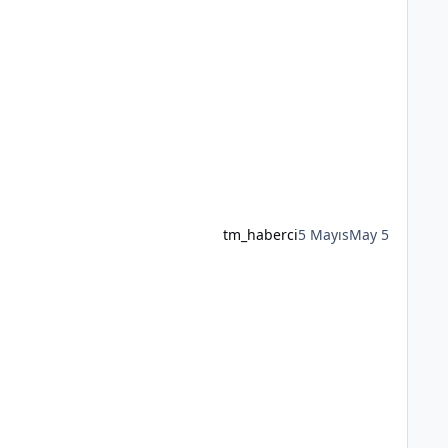
tm_haberci
5 Mayıs
May 5