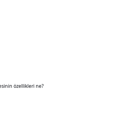
likleri ne?
esinin özellikleri ne?