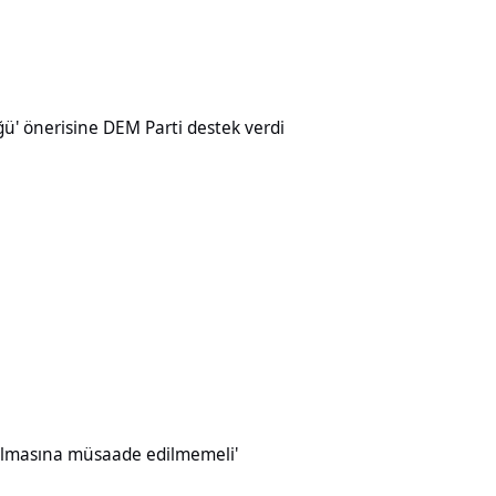
ine DEM Parti destek verdi
üğü' önerisine DEM Parti destek verdi
müsaade edilmemeli'
ırılmasına müsaade edilmemeli'