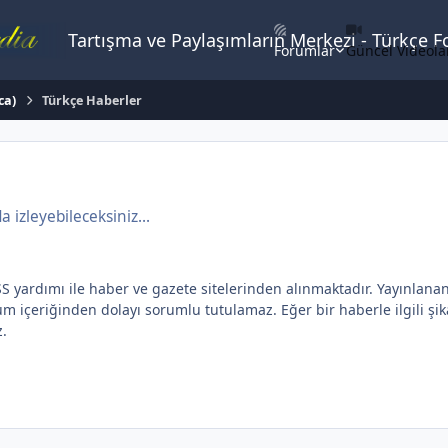
Tartışma ve Paylaşımların Merkezi - Türkçe 
Forumlar
Güncel Videola
ca)
Türkçe Haberler
izleyebileceksiniz...
dımı ile haber ve gazete sitelerinden alınmaktadır. Yayınlanan yaz
içeriğinden dolayı sorumlu tutulamaz. Eğer bir haberle ilgili şikay
z.