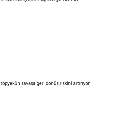
aşa geri dönüş riskini artırıyor
opyekûn savaşa geri dönüş riskini artırıyor