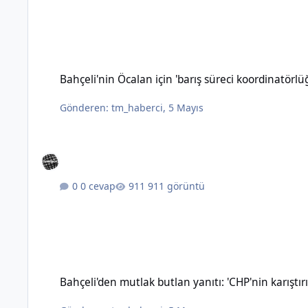
Bahçeli'nin Öcalan için 'barış süreci koordinatörlüğü' öneris
Bahçeli'nin Öcalan için 'barış süreci koordinatörl
Gönderen:
tm_haberci
,
5 Mayıs
0 cevap
911 görüntü
Bahçeli'den mutlak butlan yanıtı: 'CHP'nin karıştırılmasına 
Bahçeli'den mutlak butlan yanıtı: 'CHP'nin karışt