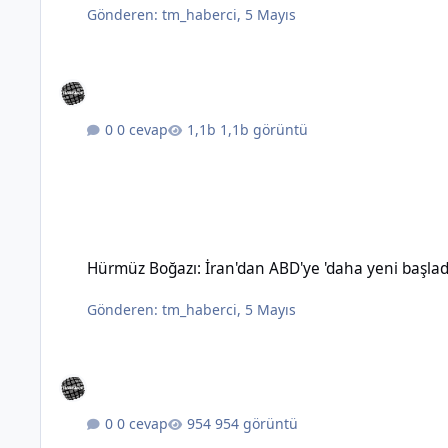
Gönderen:
tm_haberci
,
5 Mayıs
0 cevap
1,1b görüntü
Hürmüz Boğazı: İran'dan ABD'ye 'daha yeni başladık' mesajı
Hürmüz Boğazı: İran'dan ABD'ye 'daha yeni başlad
Gönderen:
tm_haberci
,
5 Mayıs
0 cevap
954 görüntü